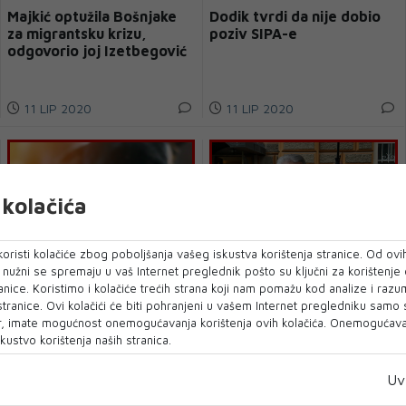
Majkić optužila Bošnjake
Dodik tvrdi da nije dobio
za migrantsku krizu,
poziv SIPA-e
odgovorio joj Izetbegović
11 LIP 2020
11 LIP 2020
kolačića
oristi kolačiće zbog poboljšanja vašeg iskustva korištenja stranice. Od ovih
o nužni se spremaju u vaš Internet preglednik pošto su ključni za korištenje
anice. Koristimo i kolačiće trećih strana koji nam pomažu kod analize i razu
U BiH se ponovo pojavila
Džaferović: Vijeće
 stranice. Ovi kolačići će biti pohranjeni u vašem Internet pregledniku samo
smrtonosna bolest
ministara bez odlaganja
, imate mogućnost onemogućavanja korištenja ovih kolačića. Onemogućavan
treba dostaviti Nacrt
kustvo korištenja naših stranica.
budžeta
Uv
11 LIP 2020
10 LIP 2020