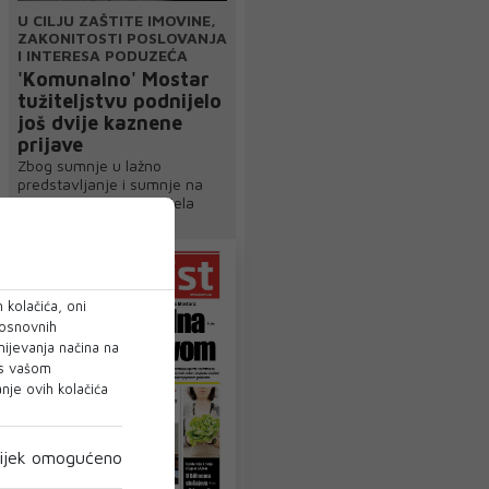
U CILJU ZAŠTITE IMOVINE,
ZAKONITOSTI POSLOVANJA
I INTERESA PODUZEĆA
'Komunalno' Mostar
tužiteljstvu podnijelo
još dvije kaznene
prijave
Zbog sumnje u lažno
predstavljanje i sumnje na
počinjenje kaznenih djela
kojima je prouz...
 kolačića, oni
 osnovnih
mijevanja načina na
 s vašom
je ovih kolačića
ijek omogućeno