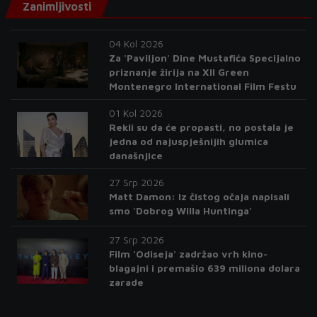
Zanimljivosti
04 Kol 2026
Za 'Paviljon' Dine Mustafića Specijalno
priznanje žirija na XII Green
Montenegro International Film Festu
01 Kol 2026
Rekli su da će propasti, no postala je
jedna od najuspješnijih glumica
današnjice
27 Srp 2026
Matt Damon: Iz čistog očaja napisali
smo 'Dobrog Willa Huntinga'
27 Srp 2026
Film 'Odiseja' zadržao vrh kino-
blagajni i premašio 639 miliona dolara
zarade