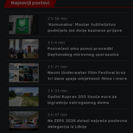
Najnoviji postovi
2 h 56 min
'Komunalno' Mostar tužiteljstvu
podnijelo još dvije kaznene prijave
3 h 4 min
Posvećeni smo punoj provedbi
Daytonskog mirovnog sporazuma
3 h 21 min
Neum Underwater Film Festival kroz
tri dana spaja umjetnost filma i more
3 h 33 min
Općini Kupres 200 tisuća eura za
izgradnju vatrogasnog doma
3 h 47 min
Na ZEPS 2026 dolazi najveća poslovna
delegacija iz Libije