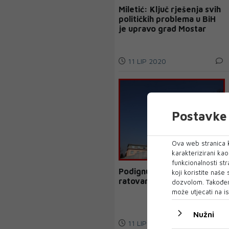
Miletić: Ključ rješenja svih
političkih problema u BiH
je upravo grad Mostar
11 LIP 2020
Postavke 
Ova web stranica k
karakterizirani ka
funkcionalnosti str
Podignuta optužnica zbog
koji koristite naše
ratovanja u Siriji
dozvolom. Također
može utjecati na is
Nužni
11 LIP 2020