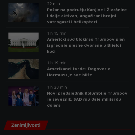
22 min
Požar na području Kanjine i Živašnice
i dalje aktivan, angažirani brojni
vatrogasci i helikopteri
1 h 15 min
Američki sud blokirao Trumpov plan
izgradnje plesne dvorane u Bijeloj
kući
1 h 19 min
Amerikanci tvrde: Dogovor o
Hormuzu je sve bliže
1 h 28 min
Novi predsjednik Kolumbije Trumpov
je saveznik. SAD mu daje milijardu
dolara
Zanimljivosti