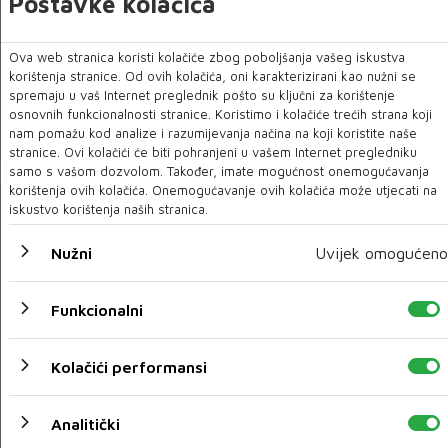
Postavke kolačića
Ova web stranica koristi kolačiće zbog poboljšanja vašeg iskustva
Mostarska petorka optužena zbog prostitucije i
korištenja stranice. Od ovih kolačića, oni karakterizirani kao nužni se
trgovine ljudima
spremaju u vaš Internet preglednik pošto su ključni za korištenje
osnovnih funkcionalnosti stranice. Koristimo i kolačiće trećih strana koji
17 OŽU 2023
nam pomažu kod analize i razumijevanja načina na koji koristite naše
stranice. Ovi kolačići će biti pohranjeni u vašem Internet pregledniku
samo s vašom dozvolom. Također, imate mogućnost onemogućavanja
korištenja ovih kolačića. Onemogućavanje ovih kolačića može utjecati na
iskustvo korištenja naših stranica.
Nužni
Uvijek omogućeno
Funkcionalni
Kolačići performansi
Potraga za Kinezom koji je skočio sa Starog mosta i
Analitički
dalje bez rezultata