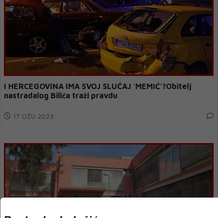
I HERCEGOVINA IMA SVOJ SLUČAJ 'MEMIĆ'?Obitelj
nastradalog Bilića traži pravdu
17 OŽU 2023