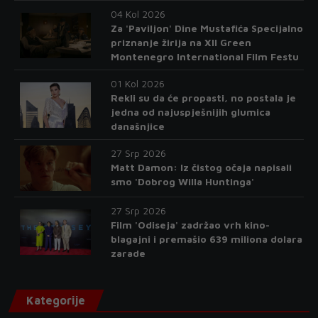
04 Kol 2026
Za 'Paviljon' Dine Mustafića Specijalno
priznanje žirija na XII Green
Montenegro International Film Festu
01 Kol 2026
Rekli su da će propasti, no postala je
jedna od najuspješnijih glumica
današnjice
27 Srp 2026
Matt Damon: Iz čistog očaja napisali
smo 'Dobrog Willa Huntinga'
27 Srp 2026
Film 'Odiseja' zadržao vrh kino-
blagajni i premašio 639 miliona dolara
zarade
Kategorije