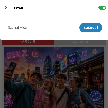
17 OŽU 2023
Ostali
Marketinški
« Prethodni
Sljedeći »
Saznaj više
Sačuvaj
NAJNOVIJE
NAJČITANIJE