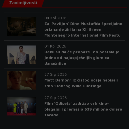
Zanimljivosti
04 Kol 2026
Za 'Paviljon' Dine Mustafića Specijalno
priznanje žirija na XII Green
Montenegro International Film Festu
01 Kol 2026
Rekli su da će propasti, no postala je
jedna od najuspješnijih glumica
današnjice
27 Srp 2026
Matt Damon: Iz čistog očaja napisali
smo 'Dobrog Willa Huntinga'
27 Srp 2026
Film 'Odiseja' zadržao vrh kino-
blagajni i premašio 639 miliona dolara
zarade