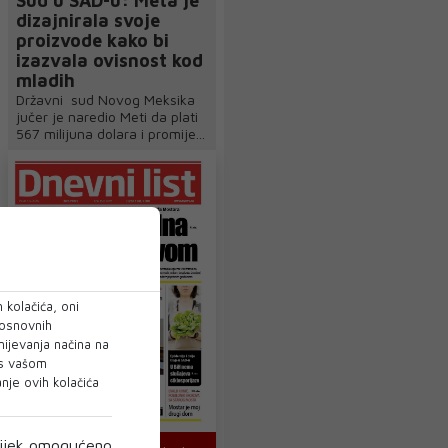
Sud u SAD-u: Meta je
dizajnirala svoje
proizvode kako bi
izazvala ovisnost kod
mladih
Državni sud Novog Meksika
jučer je naredio Meti da plati
567 milijuna dolara i promije...
 kolačića, oni
 osnovnih
mijevanja načina na
 s vašom
je ovih kolačića
ijek omogućeno