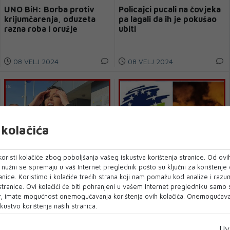
UNO BiH: Borba protiv
Policajci pucali na čovjeka
krijumčarenja, oduzeta
pa lagali da ih je pokušao
razna roba i oružje
ubiti
08 VELJ 2024
08 VELJ 2024
kolačića
oristi kolačiće zbog poboljšanja vašeg iskustva korištenja stranice. Od ovih
o nužni se spremaju u vaš Internet preglednik pošto su ključni za korištenje
Teorije zavjere Dodikove
NES: Hitno pronaći novu
anice. Koristimo i kolačiće trećih strana koji nam pomažu kod analize i razu
zastupnice
lokaciju za deponiju i
 stranice. Ovi kolačići će biti pohranjeni u vašem Internet pregledniku samo
sanirati Uborak
, imate mogućnost onemogućavanja korištenja ovih kolačića. Onemogućavan
kustvo korištenja naših stranica.
08 VELJ 2024
05 VELJ 2024
Uv