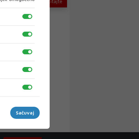
U novom broju pročitajte
Sačuvaj