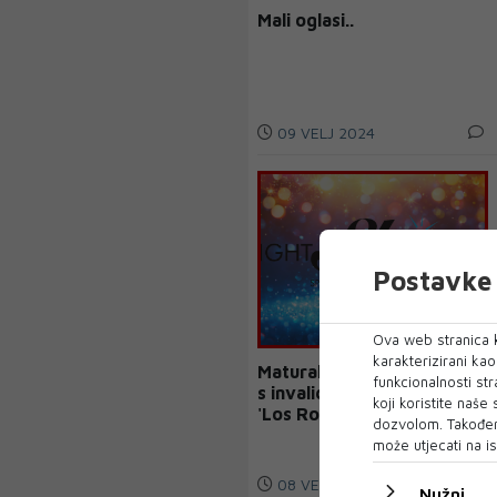
Mali oglasi..
09 VELJ 2024
Postavke 
Ova web stranica k
karakterizirani ka
Maturalna večer za osobe
funkcionalnosti str
s invaliditetom u Centru
koji koristite naše
'Los Rosales' u Mostaru
dozvolom. Također
može utjecati na is
08 VELJ 2024
Nužni