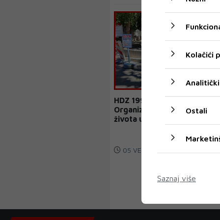
Funkciona
Kolačići
Analitički
HDZ 1990 Mostar:
Organizacija urbanog
Ostali
života u režiji Gradske
uprave Mostara
Marketin
05 VELJ 2024
Saznaj više
‹
1
2
3
4