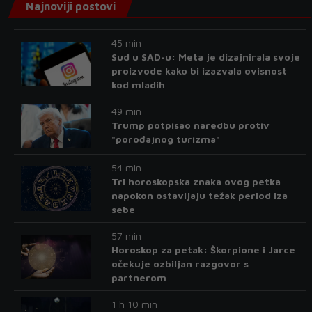
Najnoviji postovi
45 min
Sud u SAD-u: Meta je dizajnirala svoje
proizvode kako bi izazvala ovisnost
kod mladih
49 min
Trump potpisao naredbu protiv
"porođajnog turizma"
54 min
Tri horoskopska znaka ovog petka
napokon ostavljaju težak period iza
sebe
57 min
Horoskop za petak: Škorpione i Jarce
očekuje ozbiljan razgovor s
partnerom
1 h 10 min