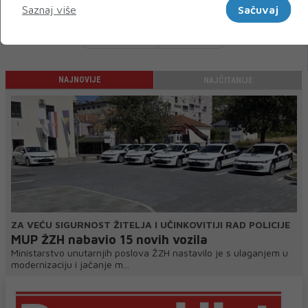
Saznaj više
Sačuvaj
« Prethodni
Sljedeći »
NAJNOVIJE
NAJČITANIJE
ZA VEĆU SIGURNOST ŽITELJA I UČINKOVITIJI RAD POLICIJE
MUP ŽZH nabavio 15 novih vozila
Ministarstvo unutarnjih poslova ŽZH nastavilo je s ulaganjem u
modernizaciju i jačanje m...