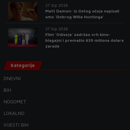
27 Srp 2026
Matt Damon: Iz čistog očaja napisali
smo 'Dobrog Willa Huntinga'
27 Srp 2026
Film 'Odiseja' zadržao vrh kino-
blagajni i premašio 639 miliona dolara
zarade
Kategorije
DNEVNI
BIH
NOGOMET
LOKALNO
VIJESTI BIH