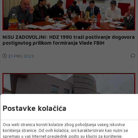
NISU ZADOVOLJNI: HDZ 1990 traži poštivanje dogovora
postignutog prilikom formiranja Vlade FBiH
21 PRO 2023
Postavke kolačića
Ova web stranica koristi kolačiće zbog poboljšanja vašeg iskustva
korištenja stranice. Od ovih kolačića, oni karakterizirani kao nužni se
spremaju u vaš Internet preglednik pošto su ključni za korištenje