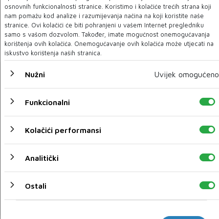
Dom zdravlja Mostar uspješno dovršio proces
osnovnih funkcionalnosti stranice. Koristimo i kolačiće trećih strana koji
akreditacije
nam pomažu kod analize i razumijevanja načina na koji koristite naše
stranice. Ovi kolačići će biti pohranjeni u vašem Internet pregledniku
samo s vašom dozvolom. Također, imate mogućnost onemogućavanja
20 PRO 2023
korištenja ovih kolačića. Onemogućavanje ovih kolačića može utjecati na
iskustvo korištenja naših stranica.
Nužni
Uvijek omogućeno
Funkcionalni
Kolačići performansi
Analitički
Sara Kazazić nova predsjednica Vijeća mladih Grada
Mostara
Ostali
20 PRO 2023
Marketinški