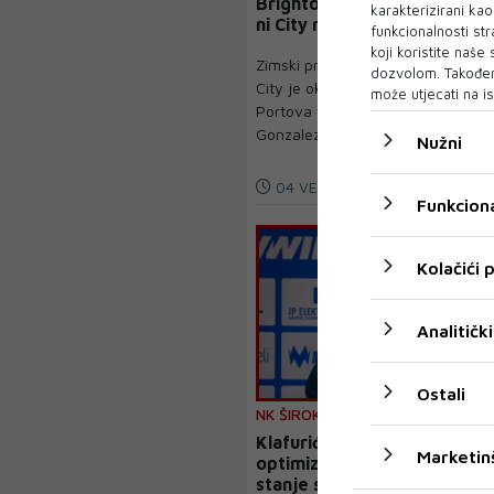
Brighton najviše potrošio,
karakterizirani ka
ni City nije štedio
funkcionalnosti str
koji koristite naše
Zimski prijelazni rok Manchester
dozvolom. Također
City je okončao dovođenjem
može utjecati na is
Portova veznjaka Nica
Gonzaleza (23) ...
Nužni
04 VELJ 2025
Funkciona
Kolačići
Analitički
Ostali
NK ŠIROKI
Klafurićev uvriježeni
Marketin
optimizam maskira pravo
stanje stvari