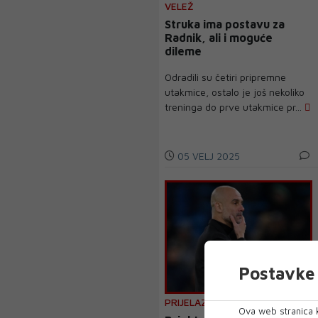
VELEŽ
Struka ima postavu za
Radnik, ali i moguće
dileme
Odradili su četiri pripremne
utakmice, ostalo je još nekoliko
treninga do prve utakmice pr...
05 VELJ 2025
Postavke 
PRIJELAZNI ROK
Ova web stranica k