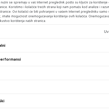
Hrvatska opet ima srebrni
'Još uvijek se tražimo'
o nužni se spremaju u vaš Internet preglednik pošto su ključni za korištenje
sjaj, budućnost je - zlatna
anice. Koristimo i kolačiće trećih strana koji nam pomažu kod analize i razu
Za kraj priprema, 1:1 s
 stranice. Ovi kolačići će biti pohranjeni u vašem Internet pregledniku samo
Šveđani i Norvežani nikako neće
hrvatskim drugoligašem
, imate mogućnost onemogućavanja korištenja ovih kolačića. Onemogućavan
po dobrom pamtiti domaće im
Croatijom iz Zmijavaca.
kustvo korištenja naših stranica.
Svjetsko prvenstvo u rukometni,
Zadovoljstvo &ndash...
ali t...
Uv
04 VELJ 2025
04 VELJ 2025
lni
 performansi
TVRDI CALCIOMERCATO
Sjajni rezultati UKK
Bivši Plemić pred
STUDENT na kupu u
ški
potpisom za Inter
Belgiji!