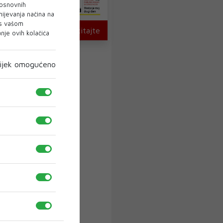
 osnovnih
mijevanja načina na
 s vašom
U novom broju pročitajte
je ovih kolačića
ijek omogućeno