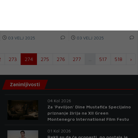
Reprezentativni veznjak Dinama
UKK STUDENT iz Mostara
21-godišnji Petar Sučić karijeru
ostvario je sjajan uspjeh na 6.
će nastaviti u milanskom Interu,
kupu Suada Ćupine u Belgiji,
...
osvojiv&scaro...
03 VELJ 2025
03 VELJ 2025
2
273
274
275
276
277
...
517
518
›
Zanimljivosti
04 Kol 2026
Za 'Paviljon' Dine Mustafića Specijalno
priznanje žirija na XII Green
Montenegro International Film Festu
01 Kol 2026
Rekli su da će propasti, no postala je