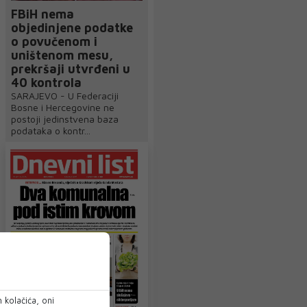
FBiH nema
objedinjene podatke
o povučenom i
uništenom mesu,
prekršaji utvrđeni u
40 kontrola
SARAJEVO - U Federaciji
Bosne i Hercegovine ne
postoji jedinstvena baza
podataka o kontr...
 kolačića, oni