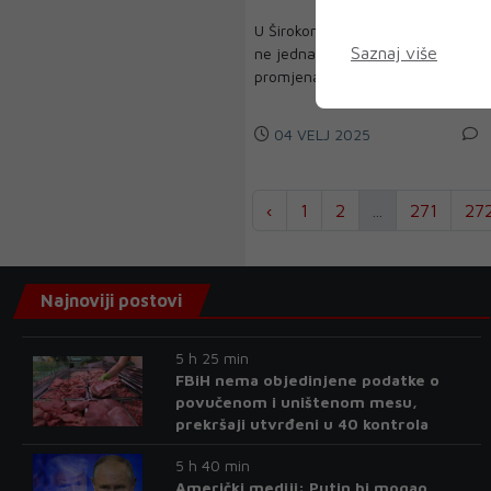
U Širokom se ove zime dogodila
Saznaj više
ne jedna, nego nekoliko krupnih
promjena. Klub je uš...
04 VELJ 2025
‹
1
2
...
271
27
Najnoviji postovi
5 h 25 min
FBiH nema objedinjene podatke o
povučenom i uništenom mesu,
prekršaji utvrđeni u 40 kontrola
5 h 40 min
Američki mediji: Putin bi mogao