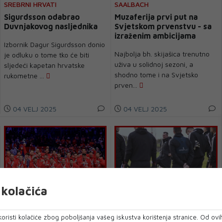
SREBRNI HRVATI
SAALBACH
Sigurdsson odabrao
Muzaferija prvi put na
Duvnjakovog nasljednika
Svjetskom prvenstvu - sa
izraženim ambicijama
Izbornik Dagur Sigurdsson donio
Najbolja bh. skijašica trenutno
je odluku o tome tko će biti
uživa u solidnoj sezoni, a
sljedeći kapetan hrvatske
shodno tome i na Svjetsko
rukometne ...
prven...
04 VELJ 2025
04 VELJ 2025
kolačića
SP U RUKOMETU
ZEKIĆ ZABRINUT
oristi kolačiće zbog poboljšanja vašeg iskustva korištenja stranice. Od ovih