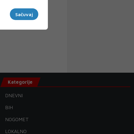
Sačuvaj
Kategorije
DNEVNI
BIH
NOGOMET
LOKALNO