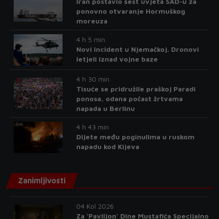
Iran postavio šest uvjeta SAD-u za
ponovno otvaranje Hormuškog
moreuza
4 h 5 min
Novi incident u Njemačkoj. Dronovi
letjeli iznad vojne baze
4 h 30 min
Tisuće se pridružile praškoj Paradi
ponosa, odana počast žrtvama
napada u Berlinu
4 h 43 min
Dijete među poginulima u ruskom
napadu kod Kijeva
Zanimljivosti
04 Kol 2026
Za 'Paviljon' Dine Mustafića Specijalno