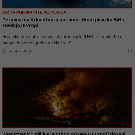
JUŽNA PLINSKA INTERKONEKCIJA
Terminal na Krku otvara put američkom plinu ka BiH i
srednjoj Evropi
Hrvatski terminal za ukapljeni prirodni plin (LNG) na otoku Krku
mogao bi postati jedno od ključn...
31 SRP 2026
Znanstvenici: Milijuni su zbog požara u Europi izloženi