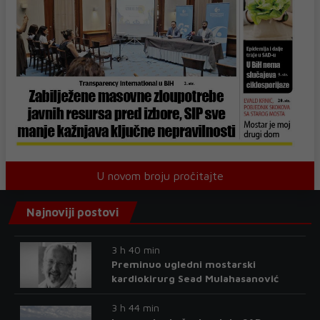
U novom broju pročitajte
Najnoviji postovi
3 h 40 min
Preminuo ugledni mostarski
kardiokirurg Sead Mulahasanović
3 h 44 min