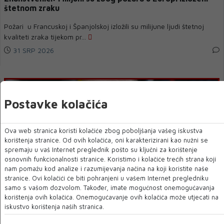
štetnom zraku
Požari u Francuskoj i Španjolskoj izložili su milijune ljudi štetnoj
kvaliteti zraka tijekom pr...
31 SRP 2026
Postavke kolačića
Ova web stranica koristi kolačiće zbog poboljšanja vašeg iskustva
korištenja stranice. Od ovih kolačića, oni karakterizirani kao nužni se
spremaju u vaš Internet preglednik pošto su ključni za korištenje
osnovnih funkcionalnosti stranice. Koristimo i kolačiće trećih strana koji
nam pomažu kod analize i razumijevanja načina na koji koristite naše
stranice. Ovi kolačići će biti pohranjeni u vašem Internet pregledniku
DONALD TRUMP
samo s vašom dozvolom. Također, imate mogućnost onemogućavanja
Trump objavio veliki dogovor za Gazu. Hamas predaje
korištenja ovih kolačića. Onemogućavanje ovih kolačića može utjecati na
oružje, Izrael povlači vojsku
iskustvo korištenja naših stranica.