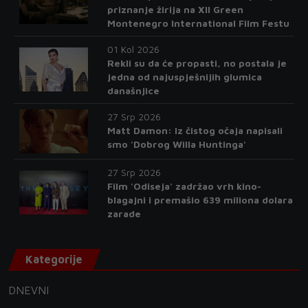
priznanje žirija na XII Green
Montenegro International Film Festu
01 Kol 2026
Rekli su da će propasti, no postala je
jedna od najuspješnijih glumica
današnjice
27 Srp 2026
Matt Damon: Iz čistog očaja napisali
smo 'Dobrog Willa Huntinga'
27 Srp 2026
Film 'Odiseja' zadržao vrh kino-
blagajni i premašio 639 miliona dolara
zarade
Kategorije
DNEVNI