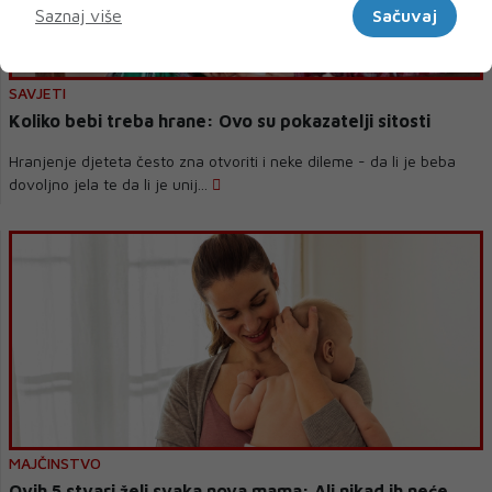
Saznaj više
Sačuvaj
SAVJETI
Koliko bebi treba hrane: Ovo su pokazatelji sitosti
Hranjenje djeteta često zna otvoriti i neke dileme - da li je beba
dovoljno jela te da li je unij...
MAJČINSTVO
Ovih 5 stvari želi svaka nova mama: Ali nikad ih neće