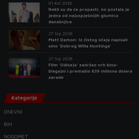
01 Kol 2026
Rekli su da će propasti, no postala je
jedna od najuspješnijih glumica
današnjice
27 Srp 2026
Matt Damon: Iz čistog očaja napisali
smo 'Dobrog Willa Huntinga'
27 Srp 2026
Film 'Odiseja' zadržao vrh kino-
blagajni i premašio 639 miliona dolara
zarade
Kategorije
DNEVNI
BIH
NOGOMET