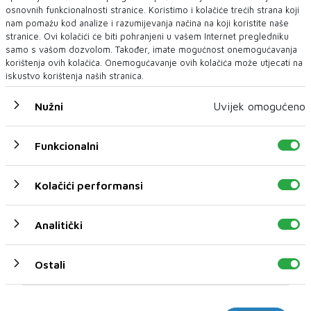
osnovnih funkcionalnosti stranice. Koristimo i kolačiće trećih strana koji
nam pomažu kod analize i razumijevanja načina na koji koristite naše
stranice. Ovi kolačići će biti pohranjeni u vašem Internet pregledniku
samo s vašom dozvolom. Također, imate mogućnost onemogućavanja
korištenja ovih kolačića. Onemogućavanje ovih kolačića može utjecati na
iskustvo korištenja naših stranica.
Nužni
Uvijek omogućeno
MAMA I BEBA
Nenaspavana majka: Poremećen san utječe na
Funkcionalni
mentalno zdravlje
Poremećaji spavanja su tokom trudnoće i postpartum perioda
Kolačići performansi
često posebno izraženi, a to može biti...
Analitički
Ostali
Marketinški