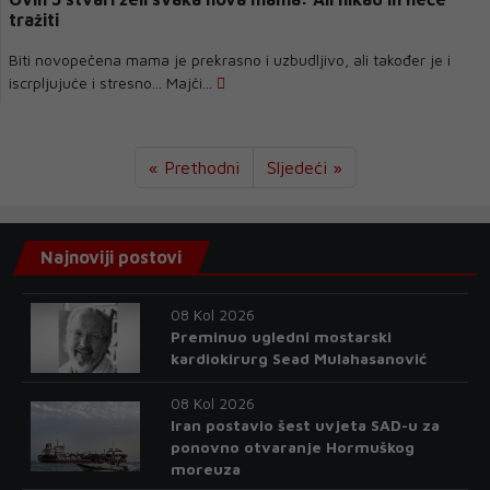
tražiti
Biti novopečena mama je prekrasno i uzbudljivo, ali također je i
iscrpljujuće i stresno... Majči...
« Prethodni
Sljedeći »
Najnoviji postovi
08 Kol 2026
Preminuo ugledni mostarski
kardiokirurg Sead Mulahasanović
08 Kol 2026
Iran postavio šest uvjeta SAD-u za
ponovno otvaranje Hormuškog
moreuza