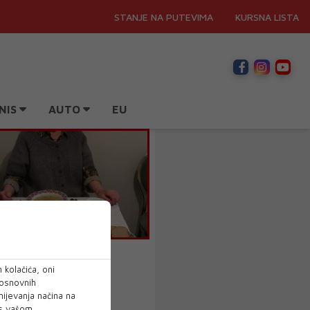
STANJE NA PUTEVIMA
KURSNA LISTA
NIS
AUTO
EU
aleka u dva glasa
 kolačića, oni
 osnovnih
mijevanja načina na
 s vašom