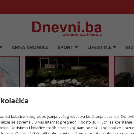
CRNA KRONIKA
SPORT
LIFESTYLE
BIZ
kolačića
Opečena beba iz Solina sedirana,
Vest izd
st kaže
izvan je životne opasnosti
oristi kolačiće zbog poboljšanja vašeg iskustva korištenja stranice. Od ovih
o nužni se spremaju u vaš Internet preglednik pošto su ključni za korištenje
anice. Koristimo i kolačiće trećih strana koji nam pomažu kod analize i razu
živanjem
 stranice. Ovi kolačići će biti pohranjeni u vašem Internet pregledniku samo