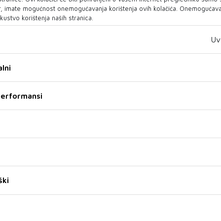
aju u
, imate mogućnost onemogućavanja korištenja ovih kolačića. Onemogućavan
kustvo korištenja naših stranica.
Uv
‹
1
2
3
4
5
6
7
›
lni
Zanimljivosti
 performansi
04 Kol 2026
Za 'Paviljon' Dine Mustafića Specijalno
priznanje žirija na XII Green
Montenegro International Film Festu
01 Kol 2026
Rekli su da će propasti, no postala je
ški
jedna od najuspješnijih glumica
današnjice
27 Srp 2026