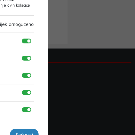
je ovih kolačića
ijek omogućeno
Kategorije
DNEVNI
BIH
NOGOMET
LOKALNO
VIJESTI BIH
VIJESTI IZ SVIJETA
Sačuvaj