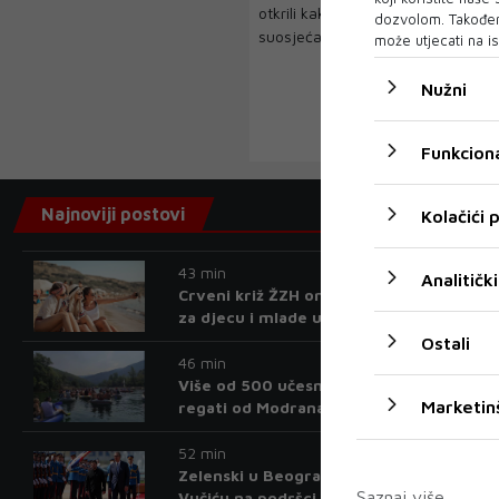
otkrili kako osjetljivije bebe izrast
dozvolom. Također
suosjećajnu ...
može utjecati na is
Nužni
Funkciona
Najnoviji postovi
Kolačići
43 min
Analitički
Crveni križ ŽZH organizira ljetovanje
za djecu i mlade u Novom Vinodolskom
Ostali
46 min
Više od 500 učesnika na Drinskoj
Marketin
regati od Modrana do Goražda
52 min
Zelenski u Beogradu: Zahvalio se
Saznaj više
Vučiću na podršci koju Srbija pruža