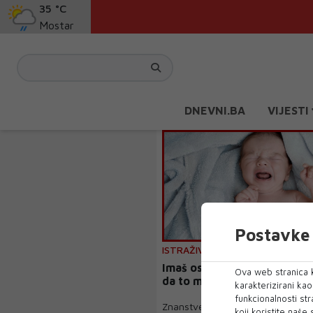
35 °C
Mostar
DNEVNI.BA
VIJESTI
Postavke 
ISTRAŽIVANJE
Imaš osjetljivu bebu? Znano
Ova web stranica k
da to može biti jako dobro!
karakterizirani ka
funkcionalnosti str
Znanstvenici su zanimljivim istra
koji koristite naše