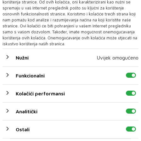
korištenja stranice. Od ovih kolačića, oni karakterizirani kao nužni se
spremaju u vaš Internet preglednik pošto su ključni za korištenje
osnovnih funkcionalnosti stranice. Koristimo i kolačiće trećih strana koji
nam pomažu kod analize i razumijevanja načina na koji koristite naše
stranice. Ovi kolačići će biti pohranjeni u vašem Internet pregledniku
samo s vašom dozvolom. Također, imate mogućnost onemogućavanja
korištenja ovih kolačića. Onemogućavanje ovih kolačića može utjecati na
iskustvo korištenja naših stranica.
Koji su uvjeti Ćorićeve slobode?
Nužni
Uvijek omogućeno
Funkcionalni
Najnoviji postovi
Kolačići performansi
06 Kol 2026
EUFOR nadomak Foče izveo vježbu
Analitički
Ostali
06 Kol 2026
Novinari moraju imati mogućnost da