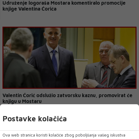
Udruženje logoraša Mostara komentiralo promocije
knjige Valentina Ćorića
Valentin Ćorić odslužio zatvorsku kaznu, promovirat će
knjigu u Mostaru
Postavke kolačića
Ova web stranica koristi kolačiće zbog poboljšanja vašeg iskustva