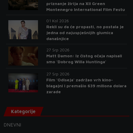
priznanje žirija na XII Green
Montenegro International Film Festu
01 Kol 2026
Rekli su da će propasti, no postala je
jedna od najuspješnijih glumica
današnjice
27 Srp 2026
Matt Damon: Iz čistog očaja napisali
smo 'Dobrog Willa Huntinga'
27 Srp 2026
Film 'Odiseja' zadržao vrh kino-
blagajni i premašio 639 miliona dolara
zarade
Kategorije
DNEVNI