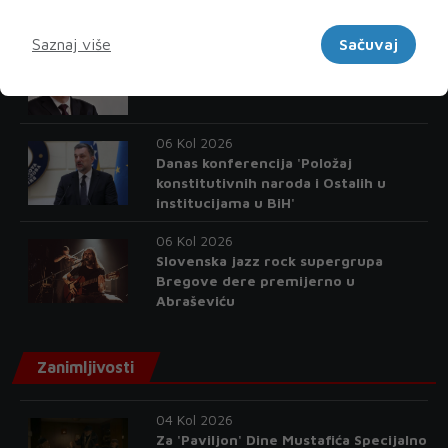
svoj posao obavljaju slobodno i
Marketinški
sigurno
Saznaj više
Sačuvaj
06 Kol 2026
Licemjerje u svom punom sjaju
06 Kol 2026
Danas konferencija 'Položaj
konstitutivnih naroda i Ostalih u
institucijama u BiH'
06 Kol 2026
Slovenska jazz rock supergrupa
Bregove dere premijerno u
Abraševiću
Zanimljivosti
04 Kol 2026
Za 'Paviljon' Dine Mustafića Specijalno