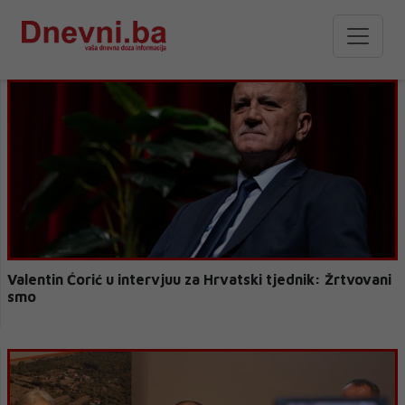
Valentin Ćorić u intervjuu za Hrvatski tjednik: Žrtvovani
smo