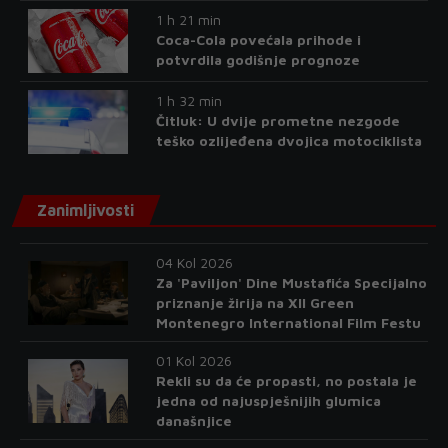
1 h 21 min
Coca-Cola povećala prihode i
potvrdila godišnje prognoze
1 h 32 min
Čitluk: U dvije prometne nezgode
teško ozlijeđena dvojica motociklista
Zanimljivosti
04 Kol 2026
Za 'Paviljon' Dine Mustafića Specijalno
priznanje žirija na XII Green
Montenegro International Film Festu
01 Kol 2026
Rekli su da će propasti, no postala je
jedna od najuspješnijih glumica
današnjice