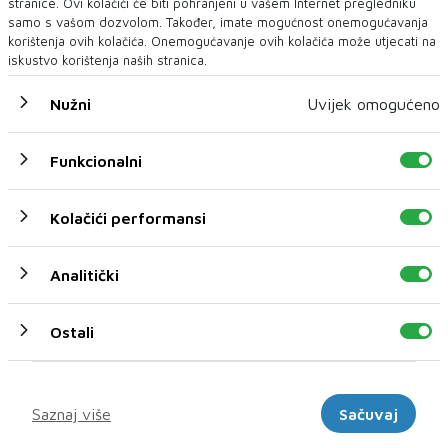
stranice. Ovi kolačići će biti pohranjeni u vašem Internet pregledniku
samo s vašom dozvolom. Također, imate mogućnost onemogućavanja
korištenja ovih kolačića. Onemogućavanje ovih kolačića može utjecati na
iskustvo korištenja naših stranica.
Nužni
Uvijek omogućeno
PROJEKT EUZAZAPOŠLJAVANJE
EU i Švedska omogućili zaposlenje za više od 800 osoba
u BiH
Funkcionalni
Više od 800 osoba diljem BiH dobilo je priliku za zaposlenje
zahvaljujući projektu EUzaZap...
Kolačići performansi
Analitički
Ostali
Marketinški
Saznaj više
Sačuvaj