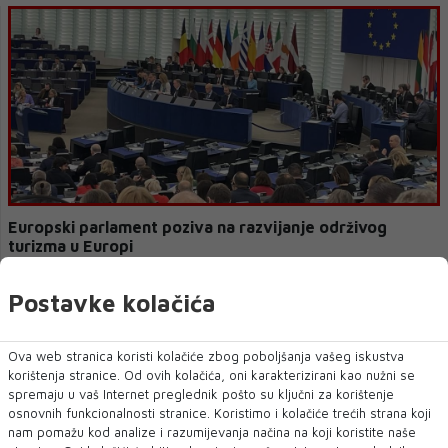
Europski parlament poziva na razvijanje održivog
turizma u Europi
Eurozastupnici su u utorak pozvali Europsku uniju da razvija održivi
Postavke kolačića
turizam koji bi trebao bi sm...
Ova web stranica koristi kolačiće zbog poboljšanja vašeg iskustva
korištenja stranice. Od ovih kolačića, oni karakterizirani kao nužni se
spremaju u vaš Internet preglednik pošto su ključni za korištenje
osnovnih funkcionalnosti stranice. Koristimo i kolačiće trećih strana koji
nam pomažu kod analize i razumijevanja načina na koji koristite naše