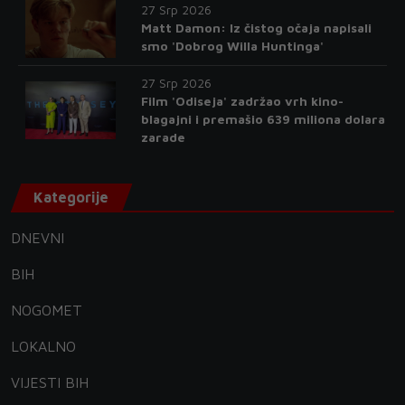
27 Srp 2026
Matt Damon: Iz čistog očaja napisali
smo 'Dobrog Willa Huntinga'
27 Srp 2026
Film 'Odiseja' zadržao vrh kino-
blagajni i premašio 639 miliona dolara
zarade
Kategorije
DNEVNI
BIH
NOGOMET
LOKALNO
VIJESTI BIH