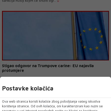
sankcija Rusiji kojim će sniziti ogr...
Stigao odgovor na Trumpove carine: EU najavila
protumjere
Europska komisija će, nakon objave američkog predsjednika
Donalda Trumpa da uvodi carine na robu ...
Postavke kolačića
Ova web stranica koristi kolačiće zbog poboljšanja vašeg iskustva
korištenja stranice. Od ovih kolačića, oni karakterizirani kao nužni se
spremaju u vaš Internet preglednik pošto su ključni za korištenje