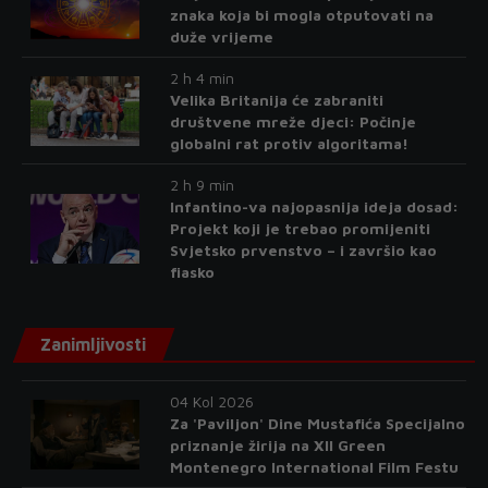
znaka koja bi mogla otputovati na
duže vrijeme
2 h 4 min
Velika Britanija će zabraniti
društvene mreže djeci: Počinje
globalni rat protiv algoritama!
2 h 9 min
Infantino-va najopasnija ideja dosad:
Projekt koji je trebao promijeniti
Svjetsko prvenstvo – i završio kao
fiasko
Zanimljivosti
04 Kol 2026
Za 'Paviljon' Dine Mustafića Specijalno
priznanje žirija na XII Green
Montenegro International Film Festu