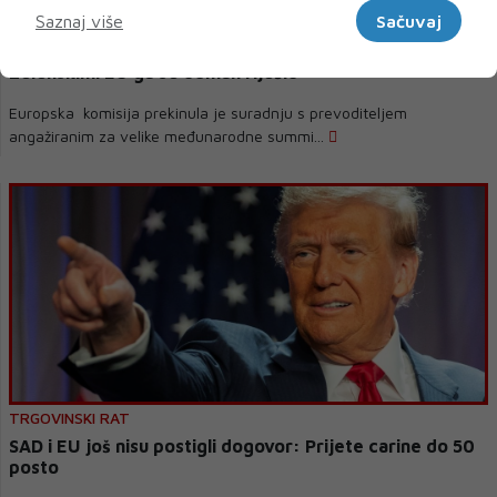
Saznaj više
Sačuvaj
VOLODIMIR ZELENSKI
Prevoditelj potajno pisao bilješke sa sastanka sa
Zelenskim. EU ga se odmah riješio
Europska komisija prekinula je suradnju s prevoditeljem
angažiranim za velike međunarodne summi...
TRGOVINSKI RAT
SAD i EU još nisu postigli dogovor: Prijete carine do 50
posto