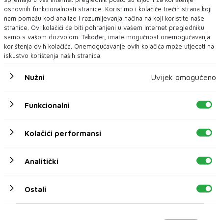
osnovnih funkcionalnosti stranice. Koristimo i kolačiće trećih strana koji
nam pomažu kod analize i razumijevanja načina na koji koristite naše
stranice. Ovi kolačići će biti pohranjeni u vašem Internet pregledniku
samo s vašom dozvolom. Također, imate mogućnost onemogućavanja
korištenja ovih kolačića. Onemogućavanje ovih kolačića može utjecati na
iskustvo korištenja naših stranica.
EU delegacija doživjela diplomatski fijasko u Libiji
Nužni
Uvijek omogućeno
POKUŠAJ Europske unije da koordinira plan za zaustavljanje
Funkcionalni
priljeva migranata iz Sjeverne ...
Kolačići performansi
Analitički
Ostali
Marketinški