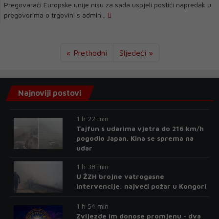
Pregovarači Europske unije nisu za sada uspjeli postići napredak u
pregovorima o trgovini s admin...
« Prethodni
Sljedeći »
Najnoviji postovi
1 h 22 min
Tajfun s udarima vjetra do 216 km/h
pogodio Japan. Kina se sprema na
udar
1 h 38 min
U ŽZH brojne vatrogasne
intervencije, najveći požar u Kongori
1 h 54 min
Zvijezde im donose promjenu - dva