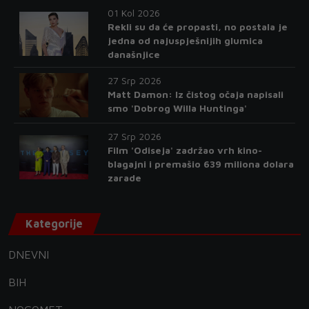
01 Kol 2026
Rekli su da će propasti, no postala je
jedna od najuspješnijih glumica
današnjice
27 Srp 2026
Matt Damon: Iz čistog očaja napisali
smo 'Dobrog Willa Huntinga'
27 Srp 2026
Film 'Odiseja' zadržao vrh kino-
blagajni i premašio 639 miliona dolara
zarade
Kategorije
DNEVNI
BIH