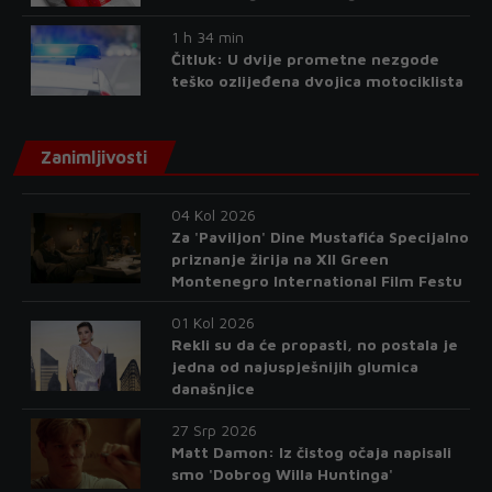
1 h 34 min
Čitluk: U dvije prometne nezgode
teško ozlijeđena dvojica motociklista
Zanimljivosti
04 Kol 2026
Za 'Paviljon' Dine Mustafića Specijalno
priznanje žirija na XII Green
Montenegro International Film Festu
01 Kol 2026
Rekli su da će propasti, no postala je
jedna od najuspješnijih glumica
današnjice
27 Srp 2026
Matt Damon: Iz čistog očaja napisali
smo 'Dobrog Willa Huntinga'