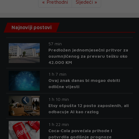
« Prethodni
Sljedeći »
Najnoviji postovi
57 min
Predložen jednomjesečni pritvor za
osumnjičenog za prevaru tešku oko
42.000 KM
1 h 7 min
Ovaj znak danas bi mogao dobiti
odlične vijesti
1 h 10 min
Etsy otpušta 12 posto zaposlenih, ali
odbacuje AI kao razlog
1 h 22 min
Coca-Cola povećala prihode i
potvrdila godišnje prognoze