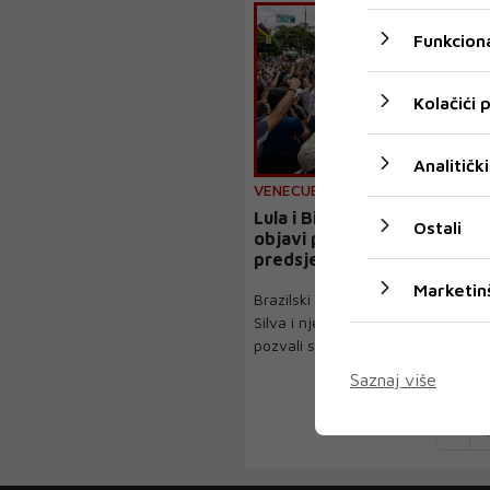
Funkciona
Kolačići
Analitički
VENECUELA
Lula i Biden pozivaju Venec
Ostali
objavi potpune rezultate
predsjedničkih izbora
Marketin
Brazilski predsjednik Luiz Inacio L
Silva i njegov američki kolega Joe
pozvali su na ...
Saznaj više
‹