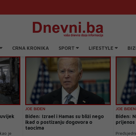
CRNA KRONIKA
SPORT
LIFESTYLE
BIZ
JOE BIDEN
JOE BIDEN
 uvijek
Biden: Izrael i Hamas su bliži nego
Biden: N
ikad o postizanju dogovora o
prijenos
taocima
kao je
Predsjedni