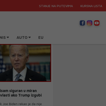
STANJE NA PUTEVIMA
KURSNA LISTA
NIS
AUTO
EU
isam siguran u miran
 vlasti ako Trump izgubi
k Joe Biden rekao je da nije