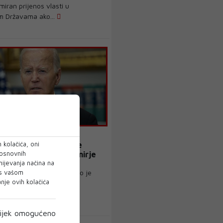
miran prijenos vlasti u
im Državama ako...
 kolačića, oni
itizirao ubojstvo vođe
 osnovnih
To nije dobro za primirje
mijevanja načina na
 s vašom
redsjednik Joe Biden rekao je
je ovih kolačića
bojstvo vođe palestinske
e skupine H...
ijek omogućeno