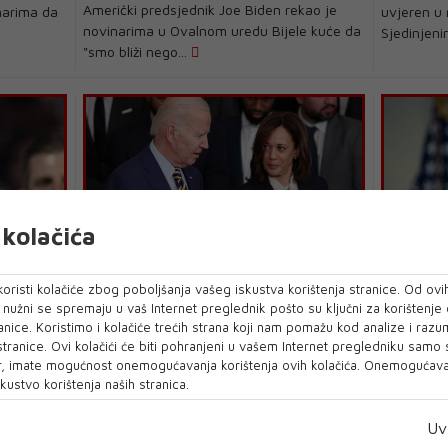
Američki predsjednik Joe Biden rekao je
narima da
uvjeren u 
novinarima u Ovalnom uredu Bijele kuće da
Sjedinjen
"smo bliži nego...
kolačića
JOE BIDEN I KAMALA HARRIS
JOE BIDEN
oristi kolačiće zbog poboljšanja vašeg iskustva korištenja stranice. Od ovih
napravio
Biden i Harris dočekali američke
Biden kr
o nužni se spremaju u vaš Internet preglednik pošto su ključni za korištenje
zatvorenike oslobođene u razmjeni s
Hamasa: 
anice. Koristimo i kolačiće trećih strana koji nam pomažu kod analize i razu
Rusijom
 stranice. Ovi kolačići će biti pohranjeni u vašem Internet pregledniku samo
Ameri;ki p
ump je na
, imate mogućnost onemogućavanja korištenja ovih kolačića. Onemogućavan
Američki predsjednik Joe Biden i
jučer da u
kustvo korištenja naših stranica.
al
potpredsjednica Kamala Harris dočekali su u
islamističk
četvrtak novinara Ev...
Uv