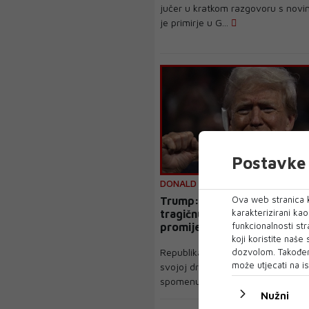
jučer u kratkom razgovoru s novi
je primirje u G...
Postavke 
DONALD TRUMP
Ova web stranica k
Trump: Biden osjeća da je 
karakterizirani ka
tragičnu pogrešku i želi to
funkcionalnosti str
promijeniti
koji koristite naše
Republikanski kandidat Donald Tr
dozvolom. Također
može utjecati na is
svojoj društvenoj mreži Truth Soci
spomenuo mo...
Nužni