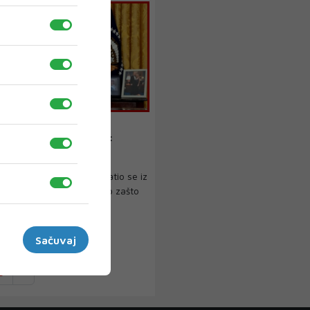
 PREDSJEDNIK
den se obratio naciji:
će morati odabrati
redsjednik Joe Biden obratio se iz
e javnosti kako bi objasnio zašto
Sačuvaj
3
›