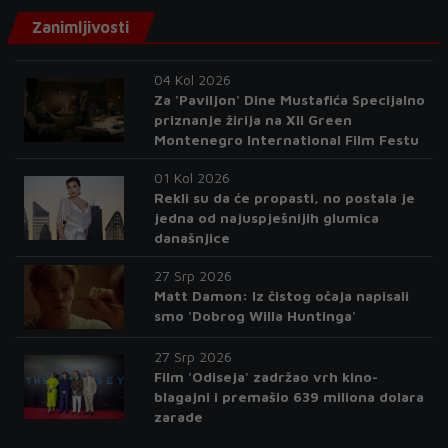
Zanimljivosti
04 Kol 2026
Za 'Paviljon' Dine Mustafića Specijalno
priznanje žirija na XII Green
Montenegro International Film Festu
01 Kol 2026
Rekli su da će propasti, no postala je
jedna od najuspješnijih glumica
današnjice
27 Srp 2026
Matt Damon: Iz čistog očaja napisali
smo 'Dobrog Willa Huntinga'
27 Srp 2026
Film 'Odiseja' zadržao vrh kino-
blagajni i premašio 639 miliona dolara
zarade