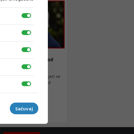
ĆA
ća: Biden se ne liječi od
nove bolesti
redsjednik Joe Biden ne liječi se
onove bolesti i nije bio kod
van ...
Sačuvaj
23
›