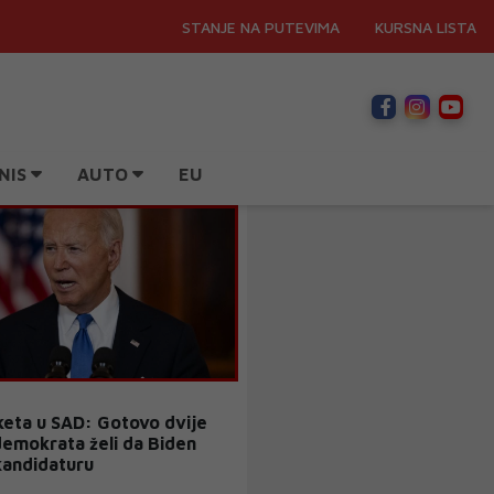
STANJE NA PUTEVIMA
KURSNA LISTA
NIS
AUTO
EU
eta u SAD: Gotovo dvije
demokrata želi da Biden
kandidaturu