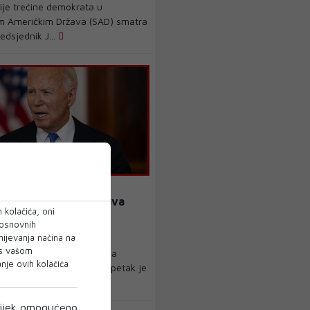
ije trećine demokrata u
im Američkim Država (SAD) smatra
edsjednik J...
Američka duboka država
 kolačića, oni
 istinu o Bidenovom
 osnovnih
om zdravlju
mijevanja načina na
 s vašom
ornica ruskog ministarstva
je ovih kolačića
oslova Maria Zaharova u petak je
e mental...
ijek omogućeno