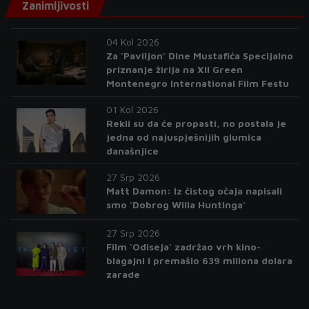
Zanimljivosti
04 Kol 2026
Za 'Paviljon' Dine Mustafića Specijalno
priznanje žirija na XII Green
Montenegro International Film Festu
01 Kol 2026
Rekli su da će propasti, no postala je
jedna od najuspješnijih glumica
današnjice
27 Srp 2026
Matt Damon: Iz čistog očaja napisali
smo 'Dobrog Willa Huntinga'
27 Srp 2026
Film 'Odiseja' zadržao vrh kino-
blagajni i premašio 639 miliona dolara
zarade