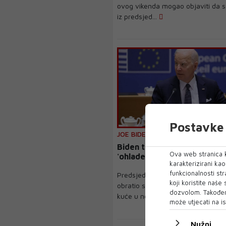
ovog vikenda mogao objaviti da s
iz predsjed...
Postavke 
JOE BIDEN
Biden traži od Amerikanaca
Ova web stranica k
'ohlade' nakon pucnjave na
karakterizirani ka
funkcionalnosti str
Predsjednik Sjedinjenih Država J
koji koristite naše
obratio se naciji iz Ovalnog ureda 
dozvolom. Također
kuće u nedjelj...
može utjecati na is
Nužni