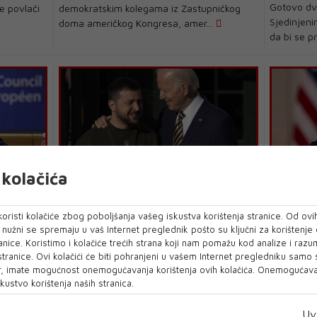
Gotovo dv
e povlači
demokratskim kolegama iz Zastupničkog
Sjedinjen
doma američkog Kongresa, amer...
da bi se pr
kolačića
VOLODIMIR ZELENSKI
JOE BIDEN
 da
Zelenski o Bidenu koji ga je
Rusija: 
oristi kolačiće zbog poboljšanja vašeg iskustva korištenja stranice. Od ovih
 Trumpa
predstavio kao Putina: Pogriješio je
krila je
o nužni se spremaju u vaš Internet preglednik pošto su ključni za korištenje
mentaln
anice. Koristimo i kolačiće trećih strana koji nam pomažu kod analize i razu
oe Biden
VOLODIMIR Zelenski komentirao je Bidenov
 stranice. Ovi kolačići će biti pohranjeni u vašem Internet pregledniku samo
Glasnogov
Bijele
gaf pred par dana kada je američki
, imate mogućnost onemogućavanja korištenja ovih kolačića. Onemogućavan
vanjskih p
predsjednik ukrajinsk...
kustvo korištenja naših stranica.
rekla da j
Uv