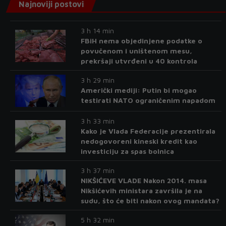
Najnoviji postovi
3 h 14 min
FBiH nema objedinjene podatke o
povučenom i uništenom mesu,
prekršaji utvrđeni u 40 kontrola
3 h 29 min
Američki mediji: Putin bi mogao
testirati NATO ograničenim napadom
3 h 33 min
Kako je Vlada Federacije prezentirala
nedogovoreni kineski kredit kao
investiciju za spas bolnica
3 h 37 min
NIKŠIĆEVE VLADE Nakon 2014. masa
Nikšićevih ministara završila je na
sudu, što će biti nakon ovog mandata?
5 h 32 min