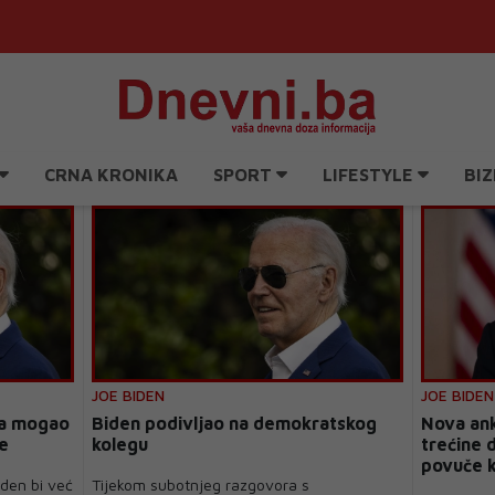
CRNA KRONIKA
SPORT
LIFESTYLE
BIZ
JOE BIDEN
JOE BIDEN
da mogao
Biden podivljao na demokratskog
Nova ank
ke
kolegu
trećine 
povuče 
iden bi već
Tijekom subotnjeg razgovora s