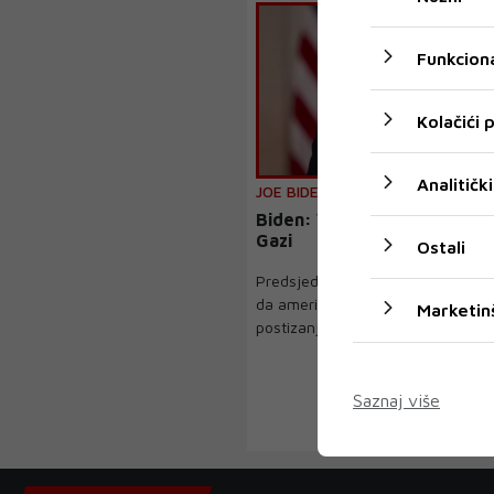
Funkciona
Kolačići
Analitički
JOE BIDEN
Biden: Vrijeme je da se zavr
Gazi
Ostali
Predsjednik Joe Biden izjavio je u
da američki posrednici napreduju
Marketin
postizanju sporazu...
Saznaj više
‹
1