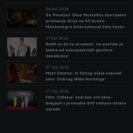
04 Kol 2026
Za 'Paviljon' Dine Mustafića Specijalno
priznanje žirija na XII Green
Montenegro International Film Festu
01 Kol 2026
Rekli su da će propasti, no postala je
jedna od najuspješnijih glumica
današnjice
27 Srp 2026
Matt Damon: Iz čistog očaja napisali
smo 'Dobrog Willa Huntinga'
27 Srp 2026
Film 'Odiseja' zadržao vrh kino-
blagajni i premašio 639 miliona dolara
zarade