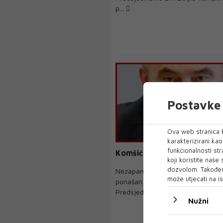
p...
Postavke 
Ova web stranica k
karakterizirani ka
funkcionalnosti str
Komšić utonuo u duboki san
koji koristite naše
dozvolom. Također
Nezapamćeno je učmalo, pasivno, 
može utjecati na is
ponašanje Željka Komšića, člana
Predsjedništva BiH koje...
Nužni