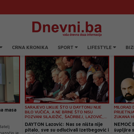
CRNA KRONIKA
SPORT
LIFESTYLE
BIZ
SARAJEVO LIKUJE ŠTO U DAYTONU NIJE
MILORAD D
čna masa
BILO VUČIĆA, A NE BRINE ŠTO NISU
PRIJETNJ
e
POZVANI SILAJDŽIĆ, ŠAĆIRBEJ, LAZOVIĆ,
ZUKANA H
KOMŠIĆ
BOŠNJAČK
DAYTON Lazović: Nas se ništa nije
NEMOĆ B
atelj
pitalo, sve su odlučivali Izetbegović i
šupljira
nazočio je