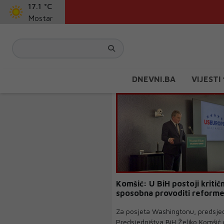
17.1 °C
Mostar
DNEVNI.BA
VIJESTI
Komšić: U BiH postoji kriti
sposobna provoditi reform
Za posjeta Washingtonu, predsjed
Predsjedništva BiH Željko Komšić 