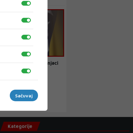
kojima će odlučiti Bošnjaci
Sačuvaj
Kategorije