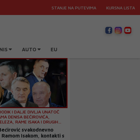
STANJE NA PUTEVIMA
KURSNA LISTA
NIS
AUTO
EU
ODIK I DALJE DIVLJA UNATOČ
AMA DENISA BEĆIROVIĆA,
ELEZA, RAME ISAKA I DRUGIH
IH “SALONAŠA”
ećirović svakodnevno
 s Ramom Isakom, kontakti s