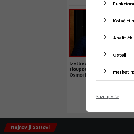
Funkciona
Kolačići
Analitički
Ostali
Izetbegović i Komšić
zloupotrebljavaju NATO da
Marketin
Osmorku s Dodikom i Čović
Saznaj više
Najnoviji postovi