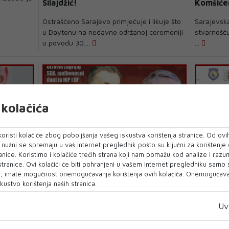
Silajdžić!
Komšiće
Ostrašćeno Sarajevo primjećuje i likuje što
Sarajevska
u Daytonu na nedavno održanoj ceremoniji
stvarnošću
u povodu 30....
...
kolačića
oristi kolačiće zbog poboljšanja vašeg iskustva korištenja stranice. Od ovih
o nužni se spremaju u vaš Internet preglednik pošto su ključni za korištenje
OTROVNI ZAGRLJAJ SDA, SUDBONOSNI
anice. Koristimo i kolačiće trećih strana koji nam pomažu kod analize i razu
Populiza
DANI ZA NIP I DF
 stranice. Ovi kolačići će biti pohranjeni u vašem Internet pregledniku samo
Tužitelj
Konaković i Komšić moraju počistiti
, imate mogućnost onemogućavanja korištenja ovih kolačića. Onemogućavan
političko
simpatizere SDA
kustvo korištenja naših stranica.
U dvjema sarajevskim strankama, NiP-u i
Uv
DF-u, zasigurno u narednim danima slijede
vrlo teške odlu...