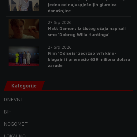
jedna od najuspješnijih glumica
današnjice
27 Srp 2026
Matt Damon: Iz čistog očaja napisali
smo 'Dobrog Willa Huntinga'
27 Srp 2026
Film 'Odiseja' zadržao vrh kino-
blagajni i premašio 639 miliona dolara
zarade
Kategorije
DNEVNI
BIH
NOGOMET
LOKALNO