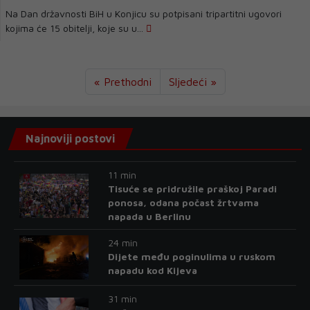
Na Dan državnosti BiH u Konjicu su potpisani tripartitni ugovori
kojima će 15 obitelji, koje su u...
« Prethodni
Sljedeći »
Najnoviji postovi
11 min
Tisuće se pridružile praškoj Paradi
ponosa, odana počast žrtvama
napada u Berlinu
24 min
Dijete među poginulima u ruskom
napadu kod Kijeva
31 min