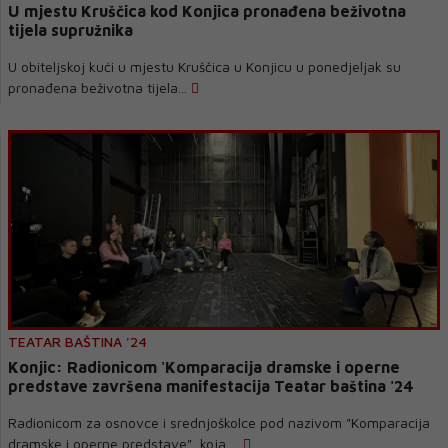
U mjestu Kruščica kod Konjica pronađena beživotna
tijela supružnika
U obiteljskoj kući u mjestu Kruščica u Konjicu u ponedjeljak su
pronađena beživotna tijela...
TEATAR BAŠTINA '24
Konjic: Radionicom 'Komparacija dramske i operne
predstave završena manifestacija Teatar baština '24
Radionicom za osnovce i srednjoškolce pod nazivom "Komparacija
dramske i operne predstave", koja ...