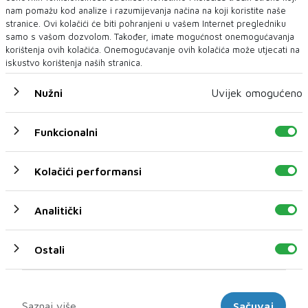
nam pomažu kod analize i razumijevanja načina na koji koristite naše
stranice. Ovi kolačići će biti pohranjeni u vašem Internet pregledniku
samo s vašom dozvolom. Također, imate mogućnost onemogućavanja
korištenja ovih kolačića. Onemogućavanje ovih kolačića može utjecati na
iskustvo korištenja naših stranica.
Nužni
Uvijek omogućeno
KONJIC
Žena u BiH rodila kod kuće, zbog snijega nije mogla u
Funkcionalni
bolnicu, hitna došla s GSS-om
INTERVENTNI medicinski je uz pomoć članova Gorske službe
Kolačići performansi
spašavanja Prenj prije dva dana d...
Analitički
Ostali
Marketinški
Saznaj više
Sačuvaj