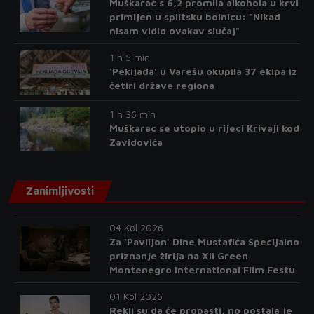
Muškarac s 6,2 promila alkohola u krvi
primljen u splitsku bolnicu: "Nikad
nisam vidio ovakav slučaj"
1 h 5 min
'Pekijada' u Varešu okupila 37 ekipa iz
četiri države regiona
1 h 36 min
Muškarac se utopio u rijeci Krivaji kod
Zavidovića
Zanimljivosti
04 Kol 2026
Za 'Paviljon' Dine Mustafića Specijalno
priznanje žirija na XII Green
Montenegro International Film Festu
01 Kol 2026
Rekli su da će propasti, no postala je