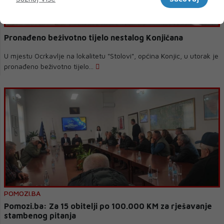
Pronađeno beživotno tijelo nestalog Konjičana
U mjestu Ocrkavlje na lokalitetu "Stolovi", općina Konjic, u utorak je
pronađeno beživotno tijelo...
POMOZI.BA
Pomozi.ba: Za 15 obitelji po 100.000 KM za rješavanje
stambenog pitanja