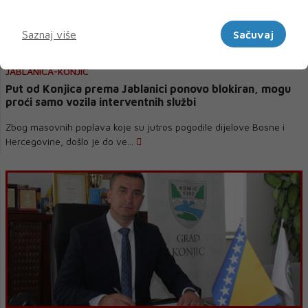
Marketinški
Saznaj više
Sačuvaj
JABLANICA-KONJIC
Put od Konjica prema Jablanici ponovo blokiran, mogu
proći samo vozila interventnih službi
Zbog masovnih poplava koje su jutros pogodile dijelove Bosne i
Hercegovine, došlo je do ve...