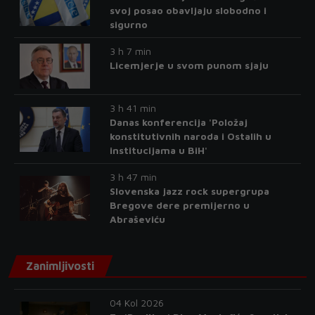
svoj posao obavljaju slobodno i
sigurno
3 h 7 min
Licemjerje u svom punom sjaju
3 h 41 min
Danas konferencija 'Položaj
konstitutivnih naroda i Ostalih u
institucijama u BiH'
3 h 47 min
Slovenska jazz rock supergrupa
Bregove dere premijerno u
Abraševiću
Zanimljivosti
04 Kol 2026