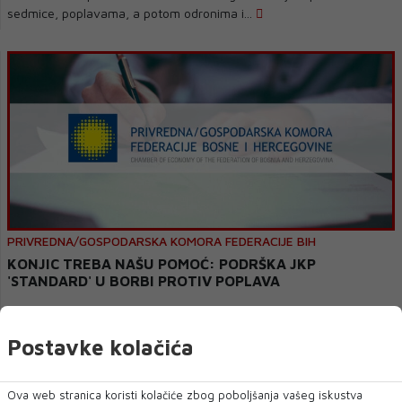
sedmice, poplavama, a potom odronima i...
PRIVREDNA/GOSPODARSKA KOMORA FEDERACIJE BIH
KONJIC TREBA NAŠU POMOĆ: PODRŠKA JKP
'STANDARD' U BORBI PROTIV POPLAVA
Privredna/Gospodarska komora Federacije BiH upućuje apel svim
članovima i poslovnim partnerima da...
Postavke kolačića
Ova web stranica koristi kolačiće zbog poboljšanja vašeg iskustva