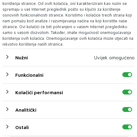
korištenja stranice. Od ovih kolačića, oni karakterizirani kao nužni se
spremaju u vaš Internet preglednik pošto su ključni za korištenje
osnovnih funkcionalnosti stranice. Koristimo i kolačiće trećih strana koji
nam pomažu kod analize i razumijevanja načina na koji koristite naše
stranice. Ovi kolačići će biti pohranjeni u vašem Internet pregledniku
samo s vašom dozvolom. Također, imate mogućnost onemogućavanja
korištenja ovih kolačića. Onemogućavanje ovih kolačića može utjecati na
iskustvo korištenja naših stranica.
POPLAVE
Nužni
Uvijek omogućeno
Veći broj naselja u Konjicu i Jablanici i dalje bez struje,
proglašeno stanje prirodne nesreće za područje
Drežnice
Funkcionalni
Situacija na poplavljenim područjima u SBK i HNK od jutros se
popravlja. Kako je za N1 rekla Majd...
Kolačići performansi
Analitički
Ostali