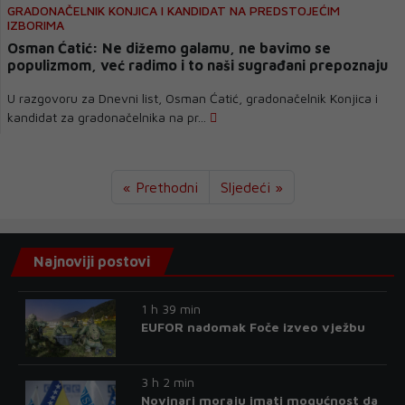
GRADONAČELNIK KONJICA I KANDIDAT NA PREDSTOJEĆIM
IZBORIMA
Osman Ćatić: Ne dižemo galamu, ne bavimo se
populizmom, već radimo i to naši sugrađani prepoznaju
U razgovoru za Dnevni list, Osman Ćatić, gradonačelnik Konjica i
kandidat za gradonačelnika na pr...
« Prethodni
Sljedeći »
Najnoviji postovi
1 h 39 min
EUFOR nadomak Foče izveo vježbu
3 h 2 min
Novinari moraju imati mogućnost da