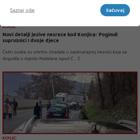
Marketinški
Saznaj više
Sačuvaj
KONJIC
Novi detalji jezive nesreće kod Konjica: Poginuli
supružnici i dvoje djece
Četiri osobe su smrtno stradale u saobraćajnoj nesreći koja se
dogodila u mjestu Radešine ispod Č...
KONJIC