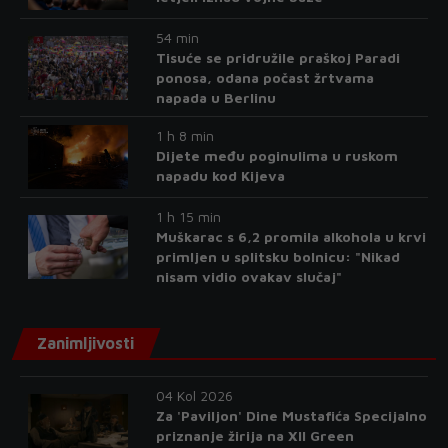
54 min
Tisuće se pridružile praškoj Paradi
ponosa, odana počast žrtvama
napada u Berlinu
1 h 8 min
Dijete među poginulima u ruskom
napadu kod Kijeva
1 h 15 min
Muškarac s 6,2 promila alkohola u krvi
primljen u splitsku bolnicu: "Nikad
nisam vidio ovakav slučaj"
Zanimljivosti
04 Kol 2026
Za 'Paviljon' Dine Mustafića Specijalno
priznanje žirija na XII Green