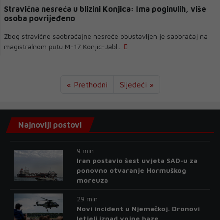
Stravična nesreća u blizini Konjica: Ima poginulih, više
osoba povrijeđeno
Zbog stravične saobraćajne nesreće obustavljen je saobraćaj na
magistralnom putu M-17 Konjic-Jabl...
« Prethodni
Sljedeći »
Najnoviji postovi
9 min
Iran postavio šest uvjeta SAD-u za
ponovno otvaranje Hormuškog
moreuza
29 min
Novi incident u Njemačkoj. Dronovi
letjeli iznad vojne baze