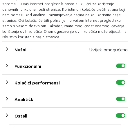
spremaju u vaš Internet preglednik pošto su ključni za korištenje
osnovnih funkcionalnosti stranice. Koristimo i kolačiće trećih strana koji
nam pomažu kod analize i razumijevanja načina na koji koristite naše
stranice. Ovi kolačići će biti pohranjeni u vašem Internet pregledniku
samo s vašom dozvolom. Također, imate mogućnost onemogućavanja
korištenja ovih kolačića. Onemogućavanje ovih kolačića može utjecati na
iskustvo korištenja naših stranica.
Nužni
Uvijek omogućeno
NESREĆA
Policija objavila detalje teške prometne nesreće kod
Konjica
Funkcionalni
U teškoj prometnoj nesreći koja se dogodila u četvrtak u
popodnevnim satima na magistralnoj cesti...
Kolačići performansi
Analitički
Ostali