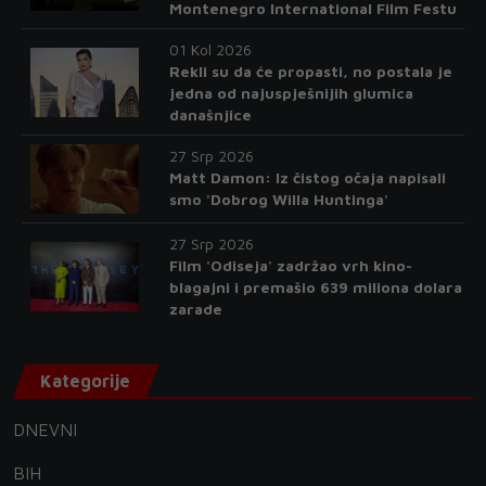
Montenegro International Film Festu
01 Kol 2026
Rekli su da će propasti, no postala je
jedna od najuspješnijih glumica
današnjice
27 Srp 2026
Matt Damon: Iz čistog očaja napisali
smo 'Dobrog Willa Huntinga'
27 Srp 2026
Film 'Odiseja' zadržao vrh kino-
blagajni i premašio 639 miliona dolara
zarade
Kategorije
DNEVNI
BIH