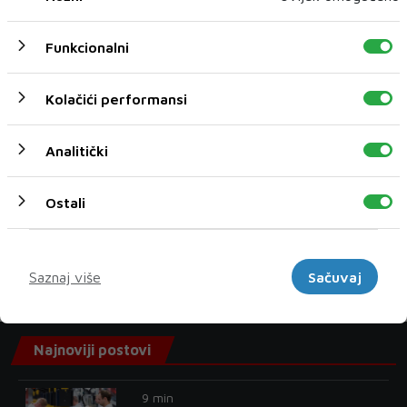
Funkcionalni
Kolačići performansi
Analitički
'NAFTA 21. STOLJEĆA': Voda kao izvozni potencijal BiH
Ostali
Marketinški
« Prethodni
Sljedeći »
Saznaj više
Sačuvaj
Najnoviji postovi
9 min