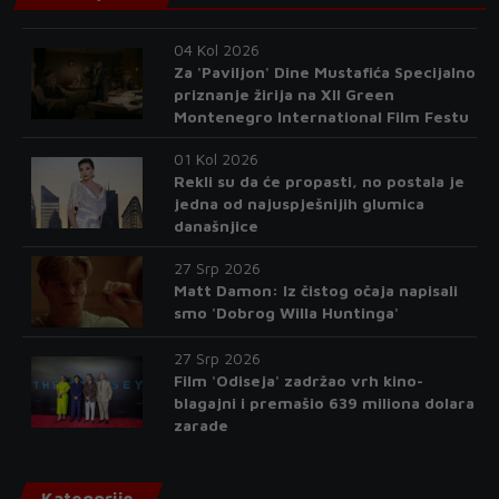
04 Kol 2026
Za 'Paviljon' Dine Mustafića Specijalno
priznanje žirija na XII Green
Montenegro International Film Festu
01 Kol 2026
Rekli su da će propasti, no postala je
jedna od najuspješnijih glumica
današnjice
27 Srp 2026
Matt Damon: Iz čistog očaja napisali
smo 'Dobrog Willa Huntinga'
27 Srp 2026
Film 'Odiseja' zadržao vrh kino-
blagajni i premašio 639 miliona dolara
zarade