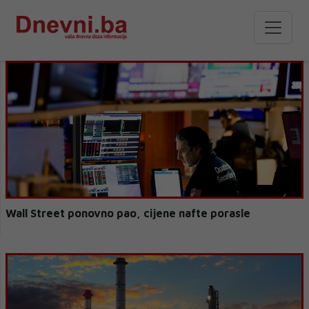
Wall Street ponovno pao, cijene nafte porasle