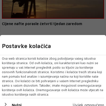
Cijene nafte porasle četvrti tjedan zaredom
Postavke kolačića
Ova web stranica koristi kolačiće zbog poboljšanja vašeg iskustva
korištenja stranice. Od ovih kolačića, oni karakterizirani kao nužni se
spremaju u vaš Internet preglednik pošto su ključni za korištenje
osnovnih funkcionalnosti stranice. Koristimo i kolačiće trećih strana koji
nam pomažu kod analize i razumijevanja načina na koji koristite naše
stranice. Ovi kolačići će biti pohranjeni u vašem Internet pregledniku
samo s vašom dozvolom. Također, imate mogućnost onemogućavanja
Cijene nafte rastu treći tjedan zaredom
korištenja ovih kolačića. Onemogućavanje ovih kolačića može utjecati na
iskustvo korištenja naših stranica.
Nužni
Uvijek omogućeno