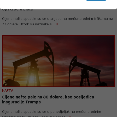
Cijene nafte su na 77 dolara zahvaljujući normalizaciji
opskrbe u Libiji
Cijene nafte spustile su se u srijedu na međunarodnim tržištima na
77 dolara. Uzrok su naznake sl...
NAFTA
Cijene nafte pale na 80 dolara, kao posljedica
inaguracije Trumpa
Cijene nafte spustile su se u ponedjeljak na međunarodnim
tržištima na 80 dolara. Trgovci su pred...