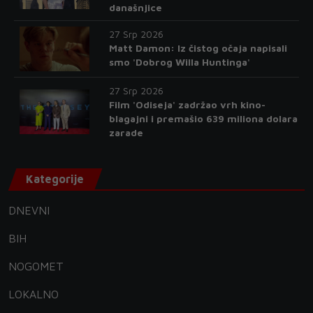
današnjice
27 Srp 2026
Matt Damon: Iz čistog očaja napisali
smo 'Dobrog Willa Huntinga'
27 Srp 2026
Film 'Odiseja' zadržao vrh kino-
blagajni i premašio 639 miliona dolara
zarade
Kategorije
DNEVNI
BIH
NOGOMET
LOKALNO