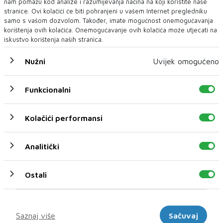
nam pomažu kod analize i razumijevanja načina na koji koristite naše
stranice. Ovi kolačići će biti pohranjeni u vašem Internet pregledniku
samo s vašom dozvolom. Također, imate mogućnost onemogućavanja
korištenja ovih kolačića. Onemogućavanje ovih kolačića može utjecati na
iskustvo korištenja naših stranica.
CIJENE NAFTE
Nužni
Uvijek omogućeno
Cijene nafte porasle
Cijene nafte porasle su na međunarodnim tržištima prema 75
Funkcionalni
dolara. Američke su sankcije prijevozn...
Kolačići performansi
Analitički
Ostali
Marketinški
Saznaj više
Sačuvaj
NAFTA