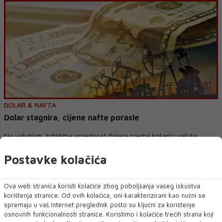
DOLAR & NAFTA
Dolar stagnira, cijene nafte porasle
Na valutnim tržištima vrijednost dolara prema košarici valuta
stagnira, nakon što je prošloga t...
Postavke kolačića
Ova web stranica koristi kolačiće zbog poboljšanja vašeg iskustva
korištenja stranice. Od ovih kolačića, oni karakterizirani kao nužni se
spremaju u vaš Internet preglednik pošto su ključni za korištenje
osnovnih funkcionalnosti stranice. Koristimo i kolačiće trećih strana koji