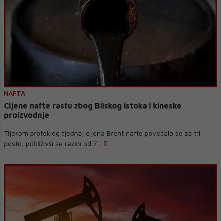
NAFTA
Cijene nafte rastu zbog Bliskog istoka i kineske
proizvodnje
Tijekom proteklog tjedna, cijena Brent nafte povećala se za tri
posto, približivši se razini od 7...