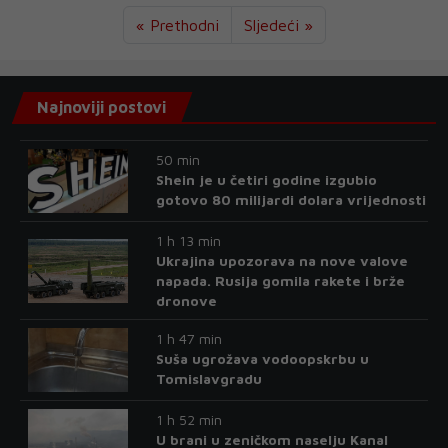
« Prethodni
Sljedeći »
Najnoviji postovi
50 min
Shein je u četiri godine izgubio
gotovo 80 milijardi dolara vrijednosti
1 h 13 min
Ukrajina upozorava na nove valove
napada. Rusija gomila rakete i brže
dronove
1 h 47 min
Suša ugrožava vodoopskrbu u
Tomislavgradu
1 h 52 min
U brani u zeničkom naselju Kanal