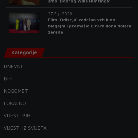
smo 'Dobrog Willa Huntinga'
27 Srp 2026
Film 'Odiseja' zadržao vrh kino-
blagajni i premašio 639 miliona dolara
zarade
Kategorije
DNEVNI
BIH
NOGOMET
LOKALNO
VIJESTI BIH
VIJESTI IZ SVIJETA