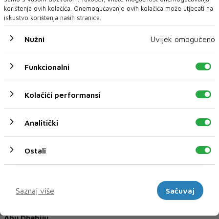
korištenja ovih kolačića. Onemogućavanje ovih kolačića može utjecati na
iskustvo korištenja naših stranica.
Nužni
Uvijek omogućeno
Amerikanci oborili iranski dron koji je išao prema
njihovom nosaču. Rastu tenzije
Funkcionalni
AMERIČKO Središnje zapovjedništvo (CENTCOM) objavilo je da je
borbeni zrakoplov ame...
Kolačići performansi
Analitički
Ostali
Marketinški
Saznaj više
Sačuvaj
SAD se ipak uključuje u pregovore Ukrajine i Rusije u
Abu Dhabiju