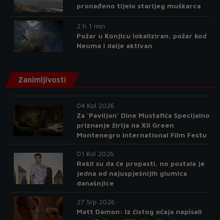
pronađeno tijelo starijeg muškarca
2 h 1 min
Požar u Konjicu lokaliziran, požar kod
Neuma i dalje aktivan
Zanimljivosti
04 Kol 2026
Za 'Paviljon' Dine Mustafića Specijalno
priznanje žirija na XII Green
Montenegro International Film Festu
01 Kol 2026
Rekli su da će propasti, no postala je
jedna od najuspješnijih glumica
današnjice
27 Srp 2026
Matt Damon: Iz čistog očaja napisali