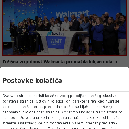
Tržišna vrijednost Walmarta premašila bilijun dolara
TRŽIŠNA vrijednost Walmarta je premašila bilijun dolara tržišne
vrijednosti, čime se najveći amer...
Postavke kolačića
Ova web stranica koristi kolačiće zbog poboljšanja vašeg iskustva
korištenja stranice. Od ovih kolačića, oni karakterizirani kao nužni se
spremaju u vaš Internet preglednik pošto su ključni za korištenje
osnovnih funkcionalnosti stranice. Koristimo i kolačiće trećih strana koji
nam pomažu kod analize i razumijevanja načina na koji koristite naše
stranice. Ovi kolačići će biti pohranjeni u vašem Internet pregledniku
samo s vašom dozvolom. Također, imate mogućnost onemogućavanja