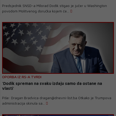
Predsjednik SNSD-a Milorad Dodik stigao je jučer u Washington
povodom Molitvenog doručka kojem će...
OPORBA IZ RS-A TVRDI
'Dodik spreman na svaku izdaju samo da ostane na
vlasti'
Piše: Dragan Bradvica dragan@dnevni-list.ba Otkako je Trumpova
administracija skinula sa...