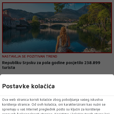
NASTAVLJA SE POZITIVAN TREND
Republiku Srpsku za pola godine posjetilo 238.899
turista
Republiku Srpsku je tijekom prvih šest mjeseci ove godine posjetilo
238.899 turista, koji ...
Postavke kolačića
Ova web stranica koristi kolačiće zbog poboljšanja vašeg iskustva
korištenja stranice. Od ovih kolačića, oni karakterizirani kao nužni se
spremaju u vaš Internet preglednik pošto su ključni za korištenje