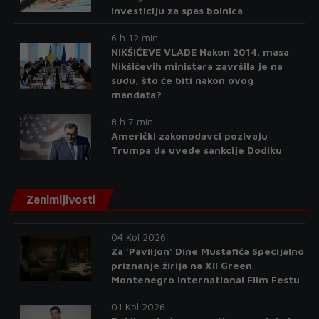
investiciju za spas bolnica
6 h 12 min
NIKŠIĆEVE VLADE Nakon 2014. masa
Nikšićevih ministara završila je na
sudu, što će biti nakon ovog
mandata?
8 h 7 min
Američki zakonodavci pozivaju
Trumpa da uvede sankcije Dodiku
Zanimljivosti
04 Kol 2026
Za 'Paviljon' Dine Mustafića Specijalno
priznanje žirija na XII Green
Montenegro International Film Festu
01 Kol 2026