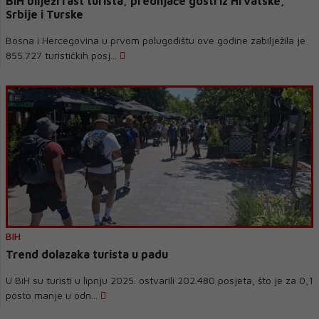
BiH bilježi rast turista, prednjače gosti iz Hrvatske,
Srbije i Turske
Bosna i Hercegovina u prvom polugodištu ove godine zabilježila je
855.727 turističkih posj...
BIH
Trend dolazaka turista u padu
U BiH su turisti u lipnju 2025. ostvarili 202.480 posjeta, što je za 0,1
posto manje u odn...