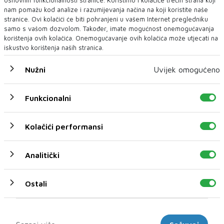
osnovnih funkcionalnosti stranice. Koristimo i kolačiće trećih strana koji
nam pomažu kod analize i razumijevanja načina na koji koristite naše
stranice. Ovi kolačići će biti pohranjeni u vašem Internet pregledniku
samo s vašom dozvolom. Također, imate mogućnost onemogućavanja
korištenja ovih kolačića. Onemogućavanje ovih kolačića može utjecati na
iskustvo korištenja naših stranica.
NASTAVAK POZITIVNOG TRENDA U TURIZMU
Nužni
Uvijek omogućeno
BiH u svibnju posjetilo za 30,2% više turista posto no u
travnju
Funkcionalni
Turisti su u Bosni i Hercegovini u svibnju tekuće, 2025. godine,
ostvarili 202.688 posjeta, &scar...
Kolačići performansi
Analitički
Ostali
Marketinški