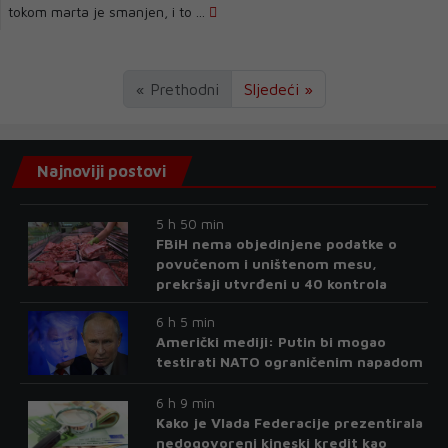
tokom marta je smanjen, i to ...
« Prethodni
Sljedeći »
Najnoviji postovi
5 h 50 min
FBiH nema objedinjene podatke o
povučenom i uništenom mesu,
prekršaji utvrđeni u 40 kontrola
6 h 5 min
Američki mediji: Putin bi mogao
testirati NATO ograničenim napadom
6 h 9 min
Kako je Vlada Federacije prezentirala
nedogovoreni kineski kredit kao