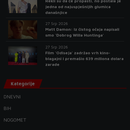
Rekli su da će propasti, no postala je
jedna od najuspješnijih glumica
današnjice
27 Srp 2026
Matt Damon: Iz čistog očaja napisali
smo 'Dobrog Willa Huntinga'
27 Srp 2026
Film 'Odiseja' zadržao vrh kino-
blagajni i premašio 639 miliona dolara
zarade
Kategorije
DNEVNI
BIH
NOGOMET