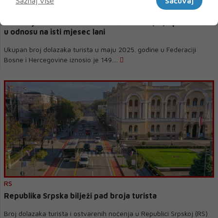
Saznaj više
Sačuvaj
U svibnju u FBiH skoro 150 tisuća turista, 4,3 posto više
u odnosu na isti mjesec lani
Ukupan broj dolazaka turista u maju 2025. godine u Federaciji
Bosne i Hercegovine iznosio je 149....
RS
Republika Srpska bilježi pad broja turista
Broj dolazaka turista i ostvarenih noćenja u Republici Srpskoj (RS)