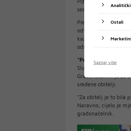
Plzeňu brat je prizna
Analitički
sestru protiv njezine v
Prema optužnici, silo
Ostali
odvjetništvo izvijest
kaznu. Uz to, naložen
Marketin
odštete žrtvi u protuv
"Prava katastrofa za
Saznaj više
Slučaj je izazvao veli
Gradonačelnik je za č
sređene obitelji.
"Za obitelj je to bila 
Naravno, cijelo je mj
gradonačelnik.