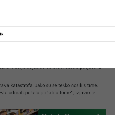
o da je u dobi od 15 godina više puta dodirivao
olje.
vanje se dogodilo u jesen 2024. godine. Državno
ilo je da je mladić osuđen na trogodišnju uvjetnu
a mu je obvezna seksualna terapija i isplata
ški
rijednosti od oko 12.500 eura.
 obitelj"
ku pozornost i u rodnom mjestu obitelji.
eške medije objasnio da brat i sestra potječu iz
prava katastrofa. Jako su se teško nosili s time.
esto odmah počelo pričati o tome", izjavio je