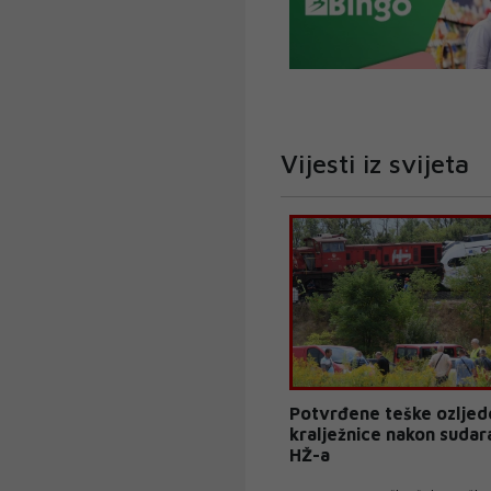
Vijesti iz svijeta
Potvrđene teške ozljede
kralježnice nakon sudar
HŽ-a