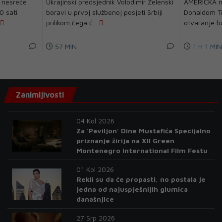
 nesreće
Ukrajinski predsjednik Volodimir Zelenski
AMERIČKA n
0 sati
boravi u prvoj službenoj posjeti Srbiji
Donaldom T
prilikom čega ć...
otvaranje bu
57 MIN
1 H 1 MIN
Zanimljivosti
04 Kol 2026
Za 'Paviljon' Dine Mustafića Specijalno
priznanje žirija na XII Green
Montenegro International Film Festu
01 Kol 2026
Rekli su da će propasti, no postala je
jedna od najuspješnijih glumica
današnjice
27 Srp 2026