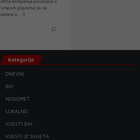
aftna kompanija povezana s
rumpom priprema se za
šotina u ...
Kategorije
DNEVNI
BIH
NOGOMET
LOKALNO
VIJESTI BIH
VIJESTI IZ SVIJETA