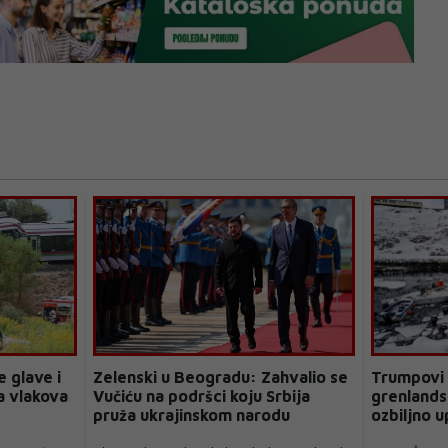
 glave i
Zelenski u Beogradu: Zahvalio se
Trumpovi l
a vlakova
Vučiću na podršci koju Srbija
grenlandsk
pruža ukrajinskom narodu
ozbiljno 