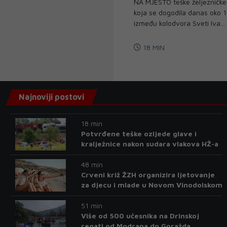
NA MJESTO teške željezničke
koja se dogodila danas oko 1
između kolodvora Sveti Iva...
18 MIN
Najnoviji postovi
18 min
Potvrđene teške ozljede glave i
kralježnice nakon sudara vlakova HŽ-a
48 min
Crveni križ ŽZH organizira ljetovanje
za djecu i mlade u Novom Vinodolskom
51 min
Više od 500 učesnika na Drinskoj
regati od Modrana do Goražda