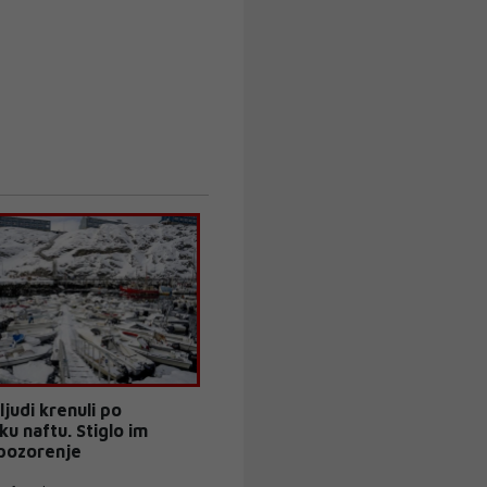
judi krenuli po
u naftu. Stiglo im
upozorenje