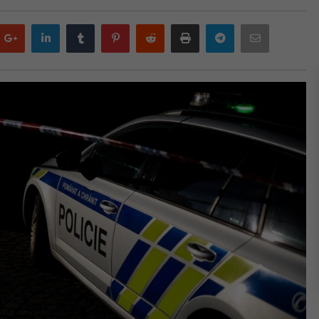
Google
LinkedIn
Tumblr
Pinterest
Reddit
Print
Telegram
Email
plus