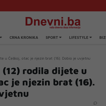
CRNA KRONIKA
SPORT
LIFESTYLE
BIZ
ete u Češkoj, otac je njezin brat (16). Dobio je uvjetnu
 (12) rodila dijete u
ac je njezin brat (16).
uvjetnu