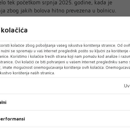
djelo tek početkom srpnja 2025. godine, kada je
a zbog jakih bolova hitno prevezena u bolnicu.
a su bolovi zapravo bili trudovi.
kolačića
oj sobi
a je istraga kako bi se utvrdile sve okolnosti
oristi kolačiće zbog poboljšanja vašeg iskustva korištenja stranice. Od ovih
o nužni se spremaju u vaš Internet preglednik pošto su ključni za korištenje
je predano udomiteljskoj obitelji.
anice. Koristimo i kolačiće trećih strana koji nam pomažu kod analize i razu
 stranice. Ovi kolačići će biti pohranjeni u vašem Internet pregledniku samo
evojčica je otkrila da je otac djeteta njezin brat,
, imate mogućnost onemogućavanja korištenja ovih kolačića. Onemogućavan
odina.
kustvo korištenja naših stranica.
stavljao u zajedničkoj dječjoj sobi u obiteljskoj
Uv
žila DNK analizu, koja je, prema riječima
 očinstvo mladića.
lni
teta
 performansi
enu dospio i na sud. Na Okružnom sudu u