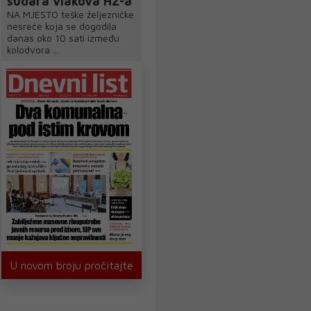
sudara vlakova HŽ-a
NA MJESTO teške željezničke
nesreće koja se dogodila
danas oko 10 sati između
kolodvora ...
U novom broju pročitajte