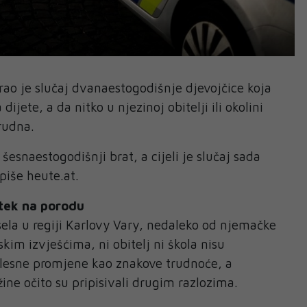
rao je slučaj dvanaestogodišnje djevojčice koja
 dijete, a da nitko u njezinoj obitelji ili okolini
trudna.
 šesnaestogodišnji brat, a cijeli je slučaj sada
 piše heute.at.
tek na porodu
 sela u regiji Karlovy Vary, nedaleko od njemačke
kim izvješćima, ni obitelj ni škola nisu
elesne promjene kao znakove trudnoće, a
ine očito su pripisivali drugim razlozima.