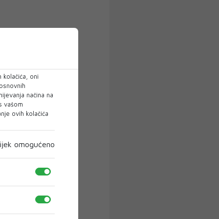
 kolačića, oni
 osnovnih
mijevanja načina na
 s vašom
je ovih kolačića
ijek omogućeno