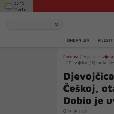
35 °C
Mostar
DNEVNI.BA
VIJESTI
Početna
Vijesti iz svijeta
Djevojčica (12) rodila dij
Djevojčica
Češkoj, ot
Dobio je 
14 LIP 2026