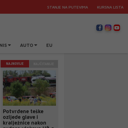
STANJE NA PUTEVIMA
KURSNA LISTA
NIS
AUTO
EU
NAJNOVIJE
NAJČITANIJE
Potvrđene teške
ozljede glave i
kralježnice nakon