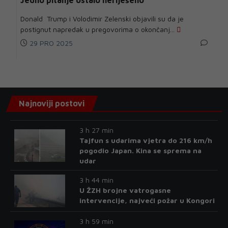
Jedno pitanje ostalo neriješeno
Donald Trump i Volodimir Zelenski objavili su da je
postignut napredak u pregovorima o okončanj...
29 PRO 2025
Najnoviji postovi
3 h 27 min
Tajfun s udarima vjetra do 216 km/h
pogodio Japan. Kina se sprema na
udar
3 h 44 min
U ŽZH brojne vatrogasne
intervencije, najveći požar u Kongori
3 h 59 min