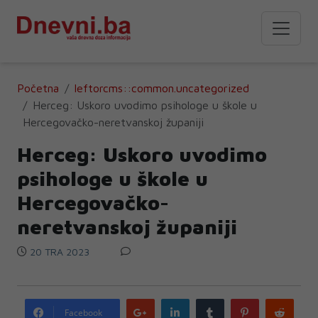
Početna
leftorcms::common.uncategorized
Herceg: Uskoro uvodimo psihologe u škole u
Hercegovačko-neretvanskoj županiji
Herceg: Uskoro uvodimo
psihologe u škole u
Hercegovačko-
neretvanskoj županiji
20 TRA 2023
Google
LinkedIn
Tumblr
Pinterest
Redd
Facebook