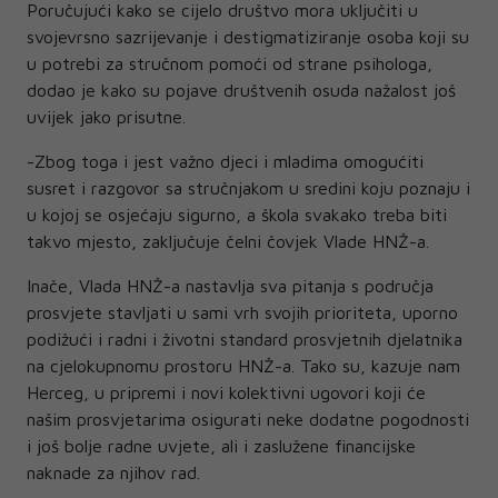
Poručujući kako se cijelo društvo mora uključiti u
svojevrsno sazrijevanje i destigmatiziranje osoba koji su
u potrebi za stručnom pomoći od strane psihologa,
dodao je kako su pojave društvenih osuda nažalost još
uvijek jako prisutne.
-Zbog toga i jest važno djeci i mladima omogućiti
susret i razgovor sa stručnjakom u sredini koju poznaju i
u kojoj se osjećaju sigurno, a škola svakako treba biti
takvo mjesto, zaključuje čelni čovjek Vlade HNŽ-a.
Inače, Vlada HNŽ-a nastavlja sva pitanja s područja
prosvjete stavljati u sami vrh svojih prioriteta, uporno
podižući i radni i životni standard prosvjetnih djelatnika
na cjelokupnomu prostoru HNŽ-a. Tako su, kazuje nam
Herceg, u pripremi i novi kolektivni ugovori koji će
našim prosvjetarima osigurati neke dodatne pogodnosti
i još bolje radne uvjete, ali i zaslužene financijske
naknade za njihov rad.