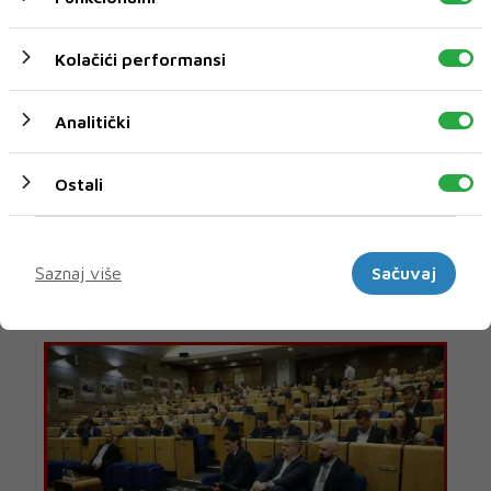
Kolačići performansi
Analitički
Ostali
Marketinški
U novom broju pročitajte
Saznaj više
Sačuvaj
leftorcms::common.uncategorized