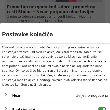
Prometna nezgoda kod Udore, promet na
cesti Stolac – Neum potpuno obustavljen
U mjestu Udora na magistralnoj cesti Stolac – Neum u
subotu oko 9 sati dogodila se teška...
Postavke kolačića
Ova web stranica koristi kolačiće zbog poboljšanja vašeg iskustva
korištenja stranice. Od ovih kolačića, oni karakterizirani kao nužni se
spremaju u vaš Internet preglednik pošto su ključni za korištenje
osnovnih funkcionalnosti stranice. Koristimo i kolačiće trećih strana koji
nam pomažu kod analize i razumijevanja načina na koji koristite naše
stranice. Ovi kolačići će biti pohranjeni u vašem Internet pregledniku
samo s vašom dozvolom. Također, imate mogućnost onemogućavanja
korištenja ovih kolačića. Onemogućavanje ovih kolačića može utjecati na
iskustvo korištenja naših stranica.
Nužni
Uvijek omogućeno
Funkcionalni