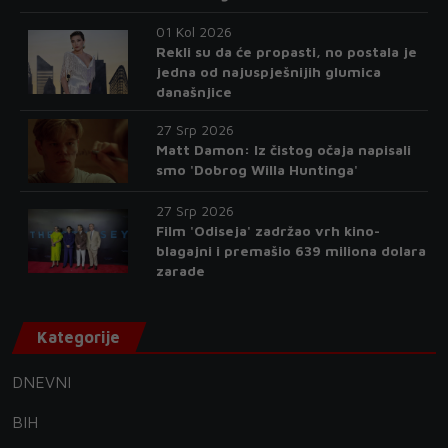
01 Kol 2026
Rekli su da će propasti, no postala je
jedna od najuspješnijih glumica
današnjice
27 Srp 2026
Matt Damon: Iz čistog očaja napisali
smo 'Dobrog Willa Huntinga'
27 Srp 2026
Film 'Odiseja' zadržao vrh kino-
blagajni i premašio 639 miliona dolara
zarade
Kategorije
DNEVNI
BIH