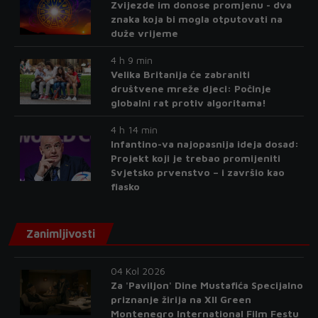
Zvijezde im donose promjenu - dva
znaka koja bi mogla otputovati na
duže vrijeme
4 h 9 min
Velika Britanija će zabraniti
društvene mreže djeci: Počinje
globalni rat protiv algoritama!
4 h 14 min
Infantino-va najopasnija ideja dosad:
Projekt koji je trebao promijeniti
Svjetsko prvenstvo – i završio kao
fiasko
Zanimljivosti
04 Kol 2026
Za 'Paviljon' Dine Mustafića Specijalno
priznanje žirija na XII Green
Montenegro International Film Festu