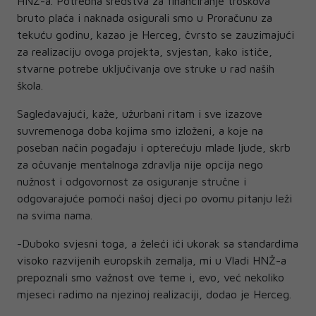
HNŽ-a. Potrebna sredstva za financiranje troškova
bruto plaća i naknada osigurali smo u Proračunu za
tekuću godinu, kazao je Herceg, čvrsto se zauzimajući
za realizaciju ovoga projekta, svjestan, kako ističe,
stvarne potrebe uključivanja ove struke u rad naših
škola.
Sagledavajući, kaže, užurbani ritam i sve izazove
suvremenoga doba kojima smo izloženi, a koje na
poseban način pogađaju i opterećuju mlade ljude, skrb
za očuvanje mentalnoga zdravlja nije opcija nego
nužnost i odgovornost za osiguranje stručne i
odgovarajuće pomoći našoj djeci po ovomu pitanju leži
na svima nama.
-Duboko svjesni toga, a želeći ići ukorak sa standardima
visoko razvijenih europskih zemalja, mi u Vladi HNŽ-a
prepoznali smo važnost ove teme i, evo, već nekoliko
mjeseci radimo na njezinoj realizaciji, dodao je Herceg.