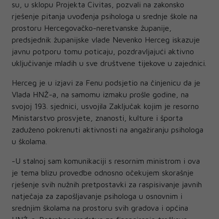
su, u sklopu Projekta Civitas, pozvali na zakonsko
rješenje pitanja uvođenja psihologa u srednje škole na
prostoru Hercegovačko-neretvanske županije,
predsjednik županijske vlade Nevenko Herceg iskazuje
javnu potporu tomu poticaju, pozdravljajući aktivno
uključivanje mladih u sve društvene tijekove u zajednici.
Herceg je u izjavi za Fenu podsjetio na činjenicu da je
Vlada HNŽ-a, na samomu izmaku prošle godine, na
svojoj 193. sjednici, usvojila Zaključak kojim je resorno
Ministarstvo prosvjete, znanosti, kulture i športa
zaduženo pokrenuti aktivnosti na angažiranju psihologa
u školama.
-U stalnoj sam komunikaciji s resornim ministrom i ova
je tema blizu provedbe odnosno očekujem skorašnje
rješenje svih nužnih pretpostavki za raspisivanje javnih
natječaja za zapošljavanje psihologa u osnovnim i
srednjim školama na prostoru svih gradova i općina