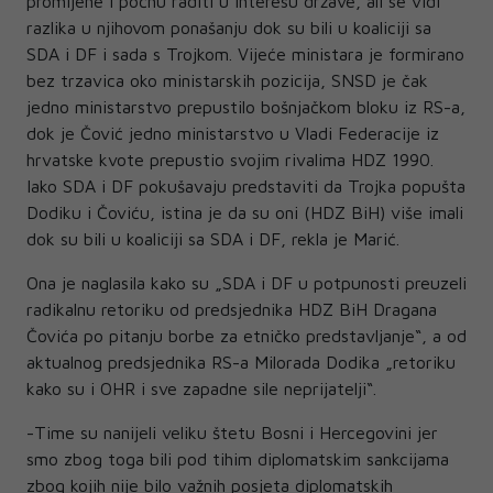
promijene i počnu raditi u interesu države, ali se vidi
razlika u njihovom ponašanju dok su bili u koaliciji sa
SDA i DF i sada s Trojkom. Vijeće ministara je formirano
bez trzavica oko ministarskih pozicija, SNSD je čak
jedno ministarstvo prepustilo bošnjačkom bloku iz RS-a,
dok je Čović jedno ministarstvo u Vladi Federacije iz
hrvatske kvote prepustio svojim rivalima HDZ 1990.
Iako SDA i DF pokušavaju predstaviti da Trojka popušta
Dodiku i Čoviću, istina je da su oni (HDZ BiH) više imali
dok su bili u koaliciji sa SDA i DF, rekla je Marić.
Ona je naglasila kako su „SDA i DF u potpunosti preuzeli
radikalnu retoriku od predsjednika HDZ BiH Dragana
Čovića po pitanju borbe za etničko predstavljanje“, a od
aktualnog predsjednika RS-a Milorada Dodika „retoriku
kako su i OHR i sve zapadne sile neprijatelji“.
-Time su nanijeli veliku štetu Bosni i Hercegovini jer
smo zbog toga bili pod tihim diplomatskim sankcijama
zbog kojih nije bilo važnih posjeta diplomatskih