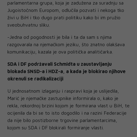
parlamentarna grupa, koja je zadužena za suradnju sa
Jugoistočnom Europom, odlučila pozvati i nekoga tko
živi u BiH i tko dugo prati politiku kako bi im pružio
sveobuhvatnu sliku.
-Jedna od pogodnosti je bila i ta da sam s njima
razgovarala na njemačkom jeziku, što znatno olakšava
komunikaciju, kazala je ova politička analitičarka.
SDA i DF podržavali Schmidta u zaustavljanju
blokada SNSD-a i HDZ-a, a kada je blokirao njihove
okrenuli se radikalizaciji
U jednosatnom izlaganju i raspravi koja je uslijedila,
Marić je njemačke zastupnike informirala o, kako je
rekla, rekordnoj brzini kojom je formirana vlast u BiH, te
ocijenila da bi se to isto dogodilo i na razini Federacije
da nije bilo postizborne trgovine parlamentarcima,
kojom su SDA i DF blokirali formiranje vlasti.