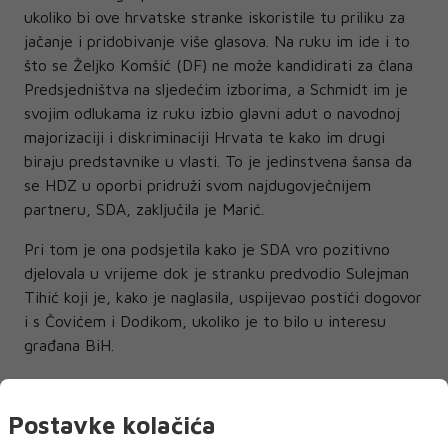
ukoliko bi ove hrvatske stranke iskoristile tu priliku za
jačanje i pridobivanje više glasova. Na ruku im ide i to
što se Željko Komšić (DF) ne može kandidirati za člana
Predsjedništva na sljedećim izborima, a Schmidt im je
svojim odlukama iz ruku izbio glavni adut o navodnoj
majorizaciji i diskriminaciji Hrvata te kako im drugi
biraju predstavnike u vlasti. To je jedinstvena šansa da
se HDZ u oporbi pridruži svom najdugovječnijem
partneru, SDA, zaključila je Marić.
Pri tom je ona podsjetila kako je SDA vro pozitivno
djelovala u vrijeme dok je stranku predvodio Sulejman
Tihić koji je, kako je naglasila, uspijevao postići dogovor
i s Čovićem i Dodikom, ukoliko je to bilo u interesu
građana BiH.
-SDA pod vodstvom Bakira Izetbegovića je ovu stranku
pretvorila u pandan HDZ-u i SNSD-u. Brojna uhićenja
Postavke kolačića
njihovih dužnosnika posljednjih dana, prosvjedi pred