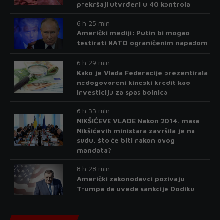
prekršaji utvrđeni u 40 kontrola
6 h 25 min
Američki mediji: Putin bi mogao
testirati NATO ograničenim napadom
6 h 29 min
Kako je Vlada Federacije prezentirala
nedogovoreni kineski kredit kao
investiciju za spas bolnica
6 h 33 min
NIKŠIĆEVE VLADE Nakon 2014. masa
Nikšićevih ministara završila je na
sudu, što će biti nakon ovog
mandata?
8 h 28 min
Američki zakonodavci pozivaju
Trumpa da uvede sankcije Dodiku