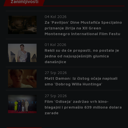
Zanimljivosti
04 Kol 2026
Za 'Paviljon' Dine Mustafića Specijalno
priznanje žirija na XII Green
Montenegro International Film Festu
01 Kol 2026
Rekli su da će propasti, no postala je
jedna od najuspješnijih glumica
današnjice
27 Srp 2026
Matt Damon: Iz čistog očaja napisali
smo 'Dobrog Willa Huntinga'
27 Srp 2026
Film 'Odiseja' zadržao vrh kino-
blagajni i premašio 639 miliona dolara
zarade