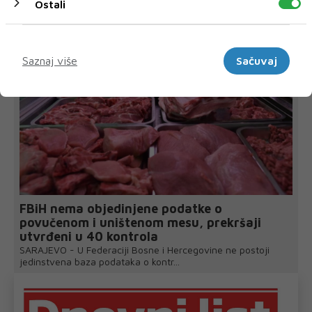
Ostali
Marketinški
Saznaj više
Sačuvaj
FBiH nema objedinjene podatke o
povučenom i uništenom mesu, prekršaji
utvrđeni u 40 kontrola
SARAJEVO - U Federaciji Bosne i Hercegovine ne postoji
jedinstvena baza podataka o kontr...