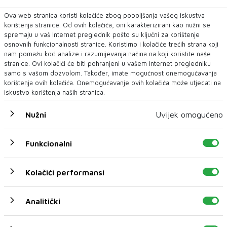
parlamentom s izrazito radikalnim porukama,
Ova web stranica koristi kolačiće zbog poboljšanja vašeg iskustva
međunarodne sankcije prema članovima SDA,
korištenja stranice. Od ovih kolačića, oni karakterizirani kao nužni se
spominjanje zloupotrebe javnih institucija i kompanija u
spremaju u vaš Internet preglednik pošto su ključni za korištenje
interesu stranke u izvješću američke administracije te
osnovnih funkcionalnosti stranice. Koristimo i kolačiće trećih strana koji
širenje nacionalne mržnje, posebno prema Hrvatima,
nam pomažu kod analize i razumijevanja načina na koji koristite naše
stranice. Ovi kolačići će biti pohranjeni u vašem Internet pregledniku
samo su neki od razloga zbog kojih su SDA i njihovo
samo s vašom dozvolom. Također, imate mogućnost onemogućavanja
desno krilo DF zaslužili otići u oporbu. Ne samo da su
korištenja ovih kolačića. Onemogućavanje ovih kolačića može utjecati na
se počeli ponašati kao HDZ i SNSD, već su ih čak i
iskustvo korištenja naših stranica.
pretekli po zloupotrebi blokada i podizanju nacionalnih
tenzija, zaključila je politička analitičarka Marić.
Nužni
Uvijek omogućeno
Funkcionalni
Kolačići performansi
DODIK
HDZ BiH
SDA
SNSD
DF
BUNDESTAG
Covic
Ivana Maric
Analitički
NAJNOVIJE
NAJČITANIJE