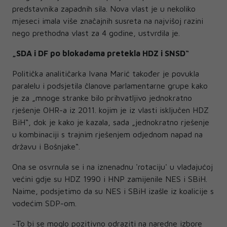
predstavnika zapadnih sila. Nova vlast je u nekoliko
mjeseci imala više značajnih susreta na najvišoj razini
nego prethodna vlast za 4 godine, ustvrdila je.
„SDA i DF po blokadama pretekla HDZ i SNSD“
Politička analitičarka Ivana Marić također je povukla
paralelu i podsjetila članove parlamentarne grupe kako
je za „mnoge stranke bilo prihvatljivo jednokratno
rješenje OHR-a iz 2011. kojim je iz vlasti isključen HDZ
BiH“, dok je kako je kazala, sada „jednokratno rješenje
u kombinaciji s trajnim rješenjem odjednom napad na
državu i Bošnjake“.
Ona se osvrnula se i na iznenadnu 'rotaciju' u vladajućoj
većini gdje su HDZ 1990 i HNP zamijenile NES i SBiH.
Naime, podsjetimo da su NES i SBiH izašle iz koalicije s
vodećim SDP-om.
-To bi se moglo pozitivno odraziti na naredne izbore