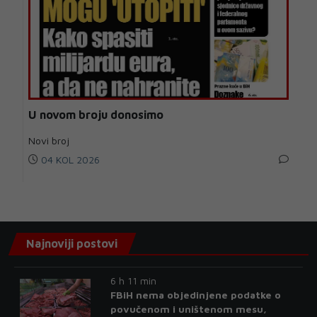
U novom broju donosimo
Novi broj
04 KOL 2026
Najnoviji postovi
6 h 11 min
FBiH nema objedinjene podatke o
povučenom i uništenom mesu,