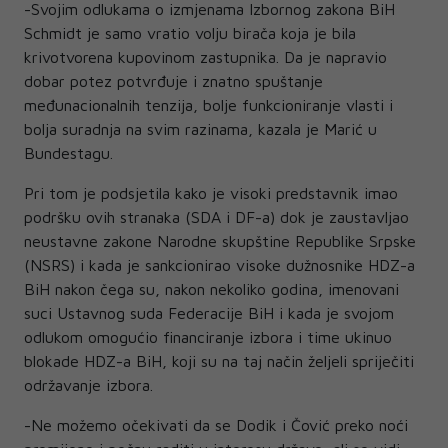
-Svojim odlukama o izmjenama Izbornog zakona BiH
Schmidt je samo vratio volju birača koja je bila
krivotvorena kupovinom zastupnika. Da je napravio
dobar potez potvrđuje i znatno spuštanje
međunacionalnih tenzija, bolje funkcioniranje vlasti i
bolja suradnja na svim razinama, kazala je Marić u
Bundestagu.
Pri tom je podsjetila kako je visoki predstavnik imao
podršku ovih stranaka (SDA i DF-a) dok je zaustavljao
neustavne zakone Narodne skupštine Republike Srpske
(NSRS) i kada je sankcionirao visoke dužnosnike HDZ-a
BiH nakon čega su, nakon nekoliko godina, imenovani
suci Ustavnog suda Federacije BiH i kada je svojom
odlukom omogućio financiranje izbora i time ukinuo
blokade HDZ-a BiH, koji su na taj način željeli spriječiti
održavanje izbora.
-Ne možemo očekivati da se Dodik i Čović preko noći