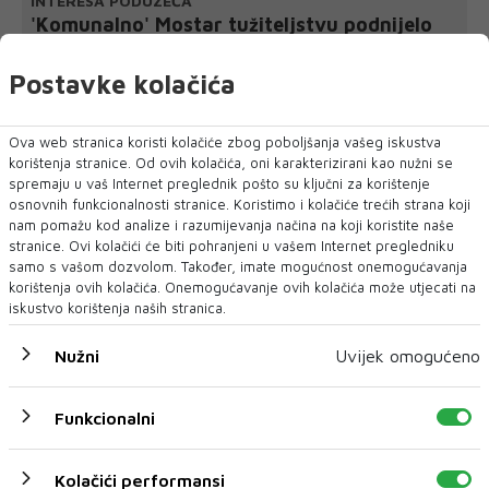
INTERESA PODUZEĆA
'Komunalno' Mostar tužiteljstvu podnijelo
još dvije kaznene prijave
Zbog sumnje u lažno predstavljanje i sumnje na počinjenje
Postavke kolačića
kaznenih djela kojima je prouz...
Ova web stranica koristi kolačiće zbog poboljšanja vašeg iskustva
korištenja stranice. Od ovih kolačića, oni karakterizirani kao nužni se
spremaju u vaš Internet preglednik pošto su ključni za korištenje
osnovnih funkcionalnosti stranice. Koristimo i kolačiće trećih strana koji
nam pomažu kod analize i razumijevanja načina na koji koristite naše
stranice. Ovi kolačići će biti pohranjeni u vašem Internet pregledniku
samo s vašom dozvolom. Također, imate mogućnost onemogućavanja
korištenja ovih kolačića. Onemogućavanje ovih kolačića može utjecati na
iskustvo korištenja naših stranica.
Nužni
Uvijek omogućeno
Funkcionalni
Kolačići performansi