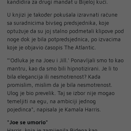
kandidira za drugi mandat u Bijeloj kući.
U knjizi je također pokušala izravnati račune
sa suradnicima bivšeg predsjednika, koje
optužuje da su joj stalno podmetali klipove pod
noge dok je bila potpredsjednica, po izvacima
koje je objavio časopis The Atlantic.
"'Odluka je na Joeu i Jill.' Ponavljali smo to kao
mantru, kao da smo bili hipnotizirani. Je li to
bila elegancija ili nesmotrenost? Kada
promislim, mislim da je bila nesmotrenost.
Ulog je bio prevelik. Taj se izbor nije mogao
temeljiti na egu, na ambiciji jednog
pojedinca", napisala je Kamala Harris.
"Joe se umorio"
Harris, koja je zamijenila Bidena kao