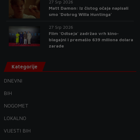
27 Srp 2026
Matt Damon: Iz čistog očaja napisali
smo 'Dobrog Willa Huntinga'
27 Srp 2026
Film 'Odiseja' zadržao vrh kino-
blagajni i premašio 639 miliona dolara
zarade
Kategorije
DNEVNI
BIH
NOGOMET
LOKALNO
VIJESTI BIH