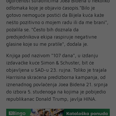
ogorčenost suradnicima Joea Bidena u nekoliko
odlomaka koje je objavio časopis."Bilo je
gotovo nemoguće postići da Bijela kuća kaže
nešto pozitivno o mojem radu ili da me brani",
požalila se. "Često bih doznala da
predsjednikova ekipa raspiruje negativne
glasine koje su me pratile", dodala je.
Knjiga pod nazivom "107 dana", u izdanju
izdavačke kuće Simon & Schuster, bit će
objavljena u SAD-u 23. rujna. Toliko je trajala
Harrisina skraćena predizborna kampanja, od
iznenadnog povlačenja Joea Bidena 21. srpnja
do izbora 5. studenoga na kojima je pobijedio
republikanac Donald Trump, javlja HINA.