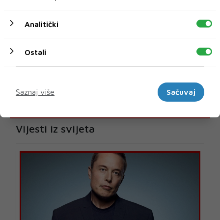
Analitički
Ostali
Marketinški
Saznaj više
Sačuvaj
U novom broju pročitajte
Vijesti iz svijeta