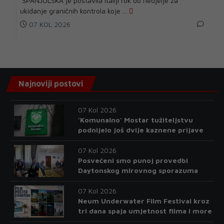
ŠPANJOLSKA je postavila Italiji rok do nedjelje za
ukidanje graničnih kontrola koje ...
07 KOL 2026
Najnoviji postovi
07 Kol 2026
'Komunalno' Mostar tužiteljstvu
podnijelo još dvije kaznene prijave
07 Kol 2026
Posvećeni smo punoj provedbi
Daytonskog mirovnog sporazuma
07 Kol 2026
Neum Underwater Film Festival kroz
tri dana spaja umjetnost filma i more