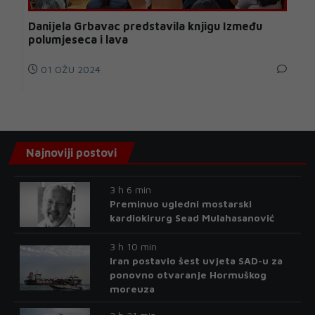
Danijela Grbavac predstavila knjigu Između
polumjeseca i lava
01 OŽU 2024
Najnoviji postovi
3 h 6 min
Preminuo ugledni mostarski
kardiokirurg Sead Mulahasanović
3 h 10 min
Iran postavio šest uvjeta SAD-u za
ponovno otvaranje Hormuškog
moreuza