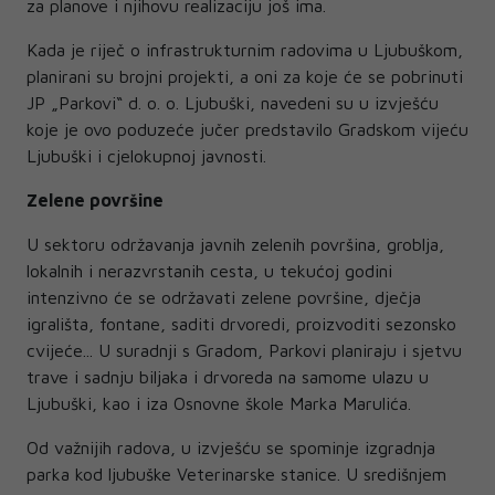
za planove i njihovu realizaciju još ima.
Kada je riječ o infrastrukturnim radovima u Ljubuškom,
planirani su brojni projekti, a oni za koje će se pobrinuti
JP „Parkovi“ d. o. o. Ljubuški, navedeni su u izvješću
koje je ovo poduzeće jučer predstavilo Gradskom vijeću
Ljubuški i cjelokupnoj javnosti.
Zelene površine
U sektoru održavanja javnih zelenih površina, groblja,
lokalnih i nerazvrstanih cesta, u tekućoj godini
intenzivno će se održavati zelene površine, dječja
igrališta, fontane, saditi drvoredi, proizvoditi sezonsko
cvijeće... U suradnji s Gradom, Parkovi planiraju i sjetvu
trave i sadnju biljaka i drvoreda na samome ulazu u
Ljubuški, kao i iza Osnovne škole Marka Marulića.
Od važnijih radova, u izvješću se spominje izgradnja
parka kod ljubuške Veterinarske stanice. U središnjem