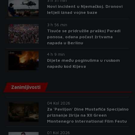
3 h 31 min
Novi incident u Njemačkoj. Dronovi
letjeli iznad vojne baze
3 h 56 min
Tisuće se pridružile praškoj Paradi
ponosa, odana počast žrtvama
napada u Berlinu
4 h 9 min
Dijete među poginulima u ruskom
napadu kod Kijeva
Zanimljivosti
04 Kol 2026
Za 'Paviljon' Dine Mustafića Specijalno
priznanje žirija na XII Green
Montenegro International Film Festu
01 Kol 2026