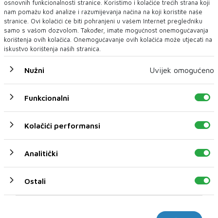
osnovnih funkcionalnosti stranice. Koristimo i kolačiće trećih strana koji
nam pomažu kod analize i razumijevanja načina na koji koristite naše
stranice. Ovi kolačići će biti pohranjeni u vašem Internet pregledniku
samo s vašom dozvolom. Također, imate mogućnost onemogućavanja
korištenja ovih kolačića. Onemogućavanje ovih kolačića može utjecati na
iskustvo korištenja naših stranica.
Nužni
Uvijek omogućeno
Funkcionalni
Kolačići performansi
Analitički
Ostali
U novom broju pročitajte
Marketinški
LOKALNO