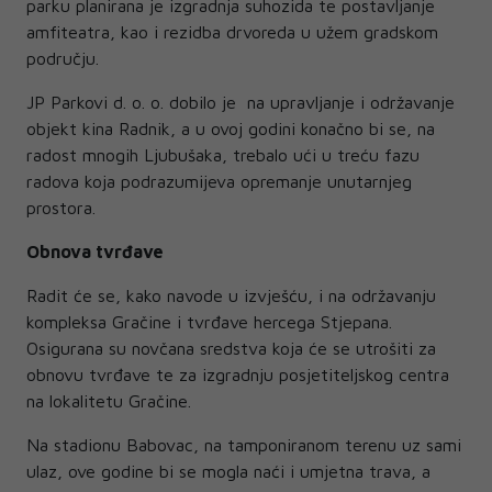
parku planirana je izgradnja suhozida te postavljanje
amfiteatra, kao i rezidba drvoreda u užem gradskom
području.
JP Parkovi d. o. o. dobilo je na upravljanje i održavanje
objekt kina Radnik, a u ovoj godini konačno bi se, na
radost mnogih Ljubušaka, trebalo ući u treću fazu
radova koja podrazumijeva opremanje unutarnjeg
prostora.
Obnova tvrđave
Radit će se, kako navode u izvješću, i na održavanju
kompleksa Gračine i tvrđave hercega Stjepana.
Osigurana su novčana sredstva koja će se utrošiti za
obnovu tvrđave te za izgradnju posjetiteljskog centra
na lokalitetu Gračine.
Na stadionu Babovac, na tamponiranom terenu uz sami
ulaz, ove godine bi se mogla naći i umjetna trava, a