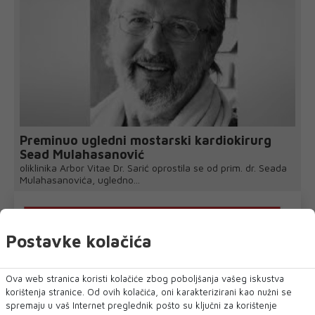
Preminuo ugledni mostarski kardiokirurg
Sead Mulahasanović
oliklinika Arbor Vitae Dr. Sarić oprostila se od prim. dr. Seada
Mulahasanovića, ugledno...
Postavke kolačića
Ova web stranica koristi kolačiće zbog poboljšanja vašeg iskustva
korištenja stranice. Od ovih kolačića, oni karakterizirani kao nužni se
spremaju u vaš Internet preglednik pošto su ključni za korištenje