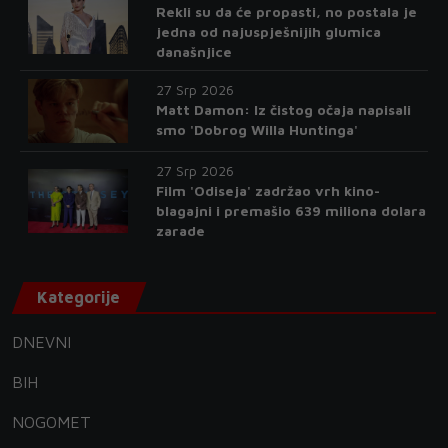
Rekli su da će propasti, no postala je
jedna od najuspješnijih glumica
današnjice
27 Srp 2026
Matt Damon: Iz čistog očaja napisali
smo 'Dobrog Willa Huntinga'
27 Srp 2026
Film 'Odiseja' zadržao vrh kino-
blagajni i premašio 639 miliona dolara
zarade
Kategorije
DNEVNI
BIH
NOGOMET