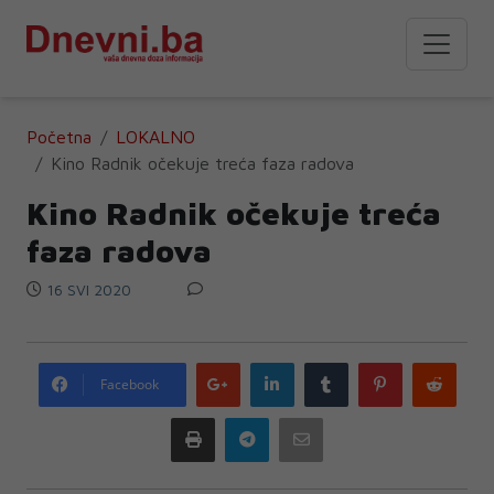
Početna
LOKALNO
Kino Radnik očekuje treća faza radova
Kino Radnik očekuje treća
faza radova
16 SVI 2020
Google
LinkedIn
Tumblr
Pinterest
Redd
Facebook
plus
Print
Telegram
Email