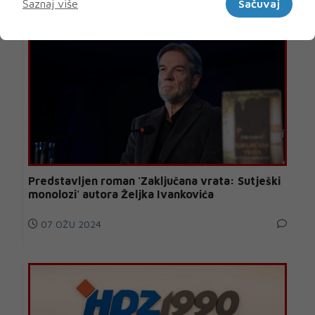
Saznaj više
Sačuvaj
Predstavljen roman 'Zaključana vrata: Sutješki
monolozi' autora Željka Ivankovića
07 OŽU 2024