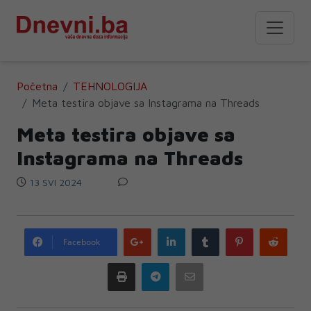
Početna
TEHNOLOGIJA
Meta testira objave sa Instagrama na Threads
Meta testira objave sa
Instagrama na Threads
13 SVI 2024
Google
LinkedIn
Tumblr
Pinterest
Redd
Facebook
plus
Print
Telegram
Email