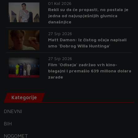
01 Kol 2026
Rekli su da će propasti, no postala je
jedna od najuspješnijih glumica
današnjice
27 Srp 2026
Matt Damon: Iz čistog očaja napisali
smo 'Dobrog Willa Huntinga'
27 Srp 2026
Film 'Odiseja' zadržao vrh kino-
blagajni i premašio 639 miliona dolara
zarade
Kategorije
DNEVNI
BIH
NOGOMET