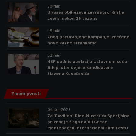
38 min
Ulysses obilježava završetak 'Kralja
Leara' nakon 26 sezona
45 min
Zbog preuranjene kampanje izrečene
nove kazne strankama
52 min
HSP podnio apelaciju Ustavnom sudu
BiH protiv ovjere kandidature
Slavena Kovačevića
Zanimljivosti
04 Kol 2026
Za 'Paviljon' Dine Mustafića Specijalno
priznanje žirija na XII Green
Montenegro International Film Festu