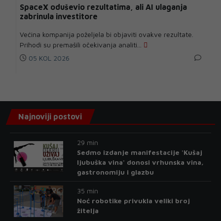
SpaceX oduševio rezultatima, ali AI ulaganja
zabrinula investitore
Većina kompanija poželjela bi objaviti ovakve rezultate.
Prihodi su premašili očekivanja analiti...
05 KOL 2026
Najnoviji postovi
29 min
Sedmo izdanje manifestacije 'Kušaj
ljubuška vina' donosi vrhunska vina,
gastronomiju i glazbu
35 min
Noć robotike privukla veliki broj
žitelja