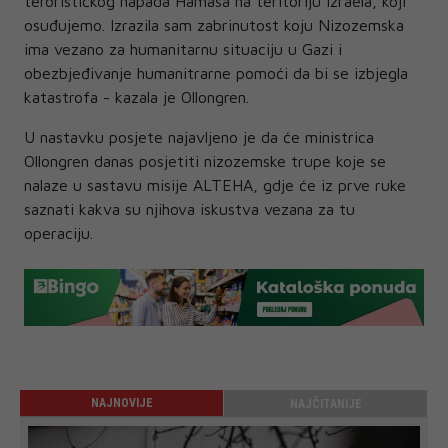
terorističkog napada Hamasa na teritoriju Izraela, koji
osuđujemo. Izrazila sam zabrinutost koju Nizozemska
ima vezano za humanitarnu situaciju u Gazi i
obezbjeđivanje humanitrarne pomoći da bi se izbjegla
katastrofa - kazala je Ollongren.
U nastavku posjete najavljeno je da će ministrica
Ollongren danas posjetiti nizozemske trupe koje se
nalaze u sastavu misije ALTEHA, gdje će iz prve ruke
saznati kakva su njihova iskustva vezana za tu
operaciju.
NAJNOVIJE
NAJČITANIJE