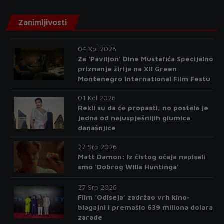
Zanimljivosti
04 Kol 2026
Za 'Paviljon' Dine Mustafića Specijalno
priznanje žirija na XII Green
Montenegro International Film Festu
01 Kol 2026
Rekli su da će propasti, no postala je
jedna od najuspješnijih glumica
današnjice
27 Srp 2026
Matt Damon: Iz čistog očaja napisali
smo 'Dobrog Willa Huntinga'
27 Srp 2026
Film 'Odiseja' zadržao vrh kino-
blagajni i premašio 639 miliona dolara
zarade