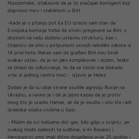
Nizozemske, istaknuvši da je to značajan kontigent koji
doprinosi miru i stabilnosti u BiH.
-Kada je u pitanju put ka EU izrazio sam stav da
Evropska komisija treba da otvori pregovore sa BiH, s
obzirom na našu složenu ustavnu strukturu, kao i
činjenicu da smo u potpunosti usvojili nekoliko zakona iz
14 prioriteta. Rekao sam da građani BiH nisu birali
ovakav ustav, da je on jako komplikovan i složen, teško
se dolazi do odlučivanja, te da se često sve blokade
vrše iz jednog centra moći - izjavio je Helez.
Dodao je da su obje strane osudile agresiju Rusije na
Ukrajinu, a naveo je i da je jasno kazao da je protiv
onog što je uradio Hamas, ali da je osudio i ono što radi
izraelska vojska civilima u Gazi.
- Mislim da svi trebamo dići gas, bilo gdje u svijetu, jer
svakog može zadesiti ta sudbina, a mi Bosanci i
Hercegovici smo imali slična događanja prije 25 godina i