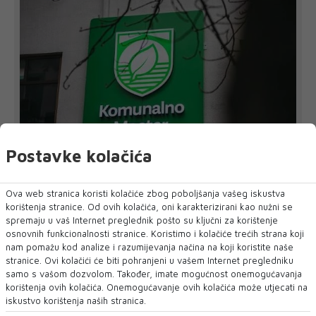
Postavke kolačića
U CILJU ZAŠTITE IMOVINE, ZAKONITOSTI POSLOVANJA I
INTERESA PODUZEĆA
Ova web stranica koristi kolačiće zbog poboljšanja vašeg iskustva
korištenja stranice. Od ovih kolačića, oni karakterizirani kao nužni se
'Komunalno' Mostar tužiteljstvu podnijelo
spremaju u vaš Internet preglednik pošto su ključni za korištenje
još dvije kaznene prijave
osnovnih funkcionalnosti stranice. Koristimo i kolačiće trećih strana koji
Zbog sumnje u lažno predstavljanje i sumnje na počinjenje
nam pomažu kod analize i razumijevanja načina na koji koristite naše
kaznenih djela kojima je prouz...
stranice. Ovi kolačići će biti pohranjeni u vašem Internet pregledniku
samo s vašom dozvolom. Također, imate mogućnost onemogućavanja
korištenja ovih kolačića. Onemogućavanje ovih kolačića može utjecati na
iskustvo korištenja naših stranica.