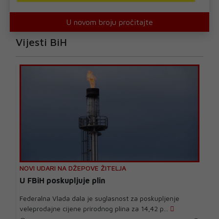
U novom broju pročitajte
Vijesti BiH
NOVI UDARI NA DŽEPOVE ŽITELJA
U FBiH poskupljuje plin
Federalna Vlada dala je suglasnost za poskupljenje
veleprodajne cijene prirodnog plina za 14,42 p...