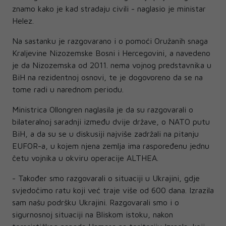
znamo kako je kad stradaju civili - naglasio je ministar
Helez.
Na sastanku je razgovarano i o pomoći Oružanih snaga
Kraljevine Nizozemske Bosni i Hercegovini, a navedeno
je da Nizozemska od 2011. nema vojnog predstavnika u
BiH na rezidentnoj osnovi, te je dogovoreno da se na
tome radi u narednom periodu.
Ministrica Ollongren naglasila je da su razgovarali o
bilateralnoj saradnji između dvije države, o NATO putu
BiH, a da su se u diskusiji najviše zadržali na pitanju
EUFOR-a, u kojem njena zemlja ima raspoređenu jednu
četu vojnika u okviru operacije ALTHEA.
- Također smo razgovarali o situaciji u Ukrajini, gdje
svjedočimo ratu koji već traje više od 600 dana. Izrazila
sam našu podršku Ukrajini. Razgovarali smo i o
sigurnosnoj situaciji na Bliskom istoku, nakon