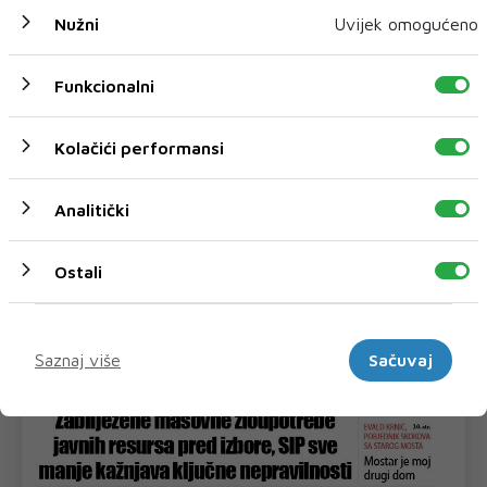
Nužni
Uvijek omogućeno
Funkcionalni
Kolačići performansi
Analitički
Ostali
Marketinški
Saznaj više
Sačuvaj