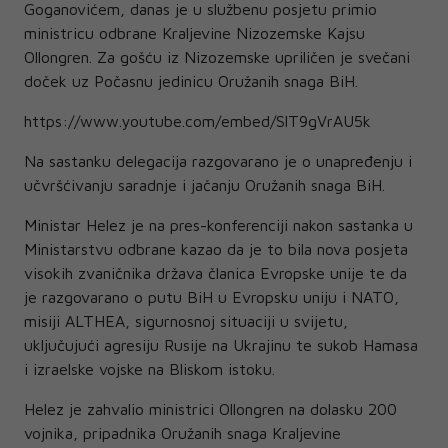
Goganovićem, danas je u službenu posjetu primio
ministricu odbrane Kraljevine Nizozemske Kajsu
Ollongren. Za gošću iz Nizozemske upriličen je svečani
doček uz Počasnu jedinicu Oružanih snaga BiH.
https://www.youtube.com/embed/SlT9gVrAU5k
Na sastanku delegacija razgovarano je o unapređenju i
učvršćivanju saradnje i jačanju Oružanih snaga BiH.
Ministar Helez je na pres-konferenciji nakon sastanka u
Ministarstvu odbrane kazao da je to bila nova posjeta
visokih zvaničnika država članica Evropske unije te da
je razgovarano o putu BiH u Evropsku uniju i NATO,
misiji ALTHEA, sigurnosnoj situaciji u svijetu,
uključujući agresiju Rusije na Ukrajinu te sukob Hamasa
i izraelske vojske na Bliskom istoku.
Helez je zahvalio ministrici Ollongren na dolasku 200
vojnika, pripadnika Oružanih snaga Kraljevine