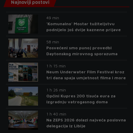
Najnoviji postovi
49 min
'Komunalno' Mostar tužiteljstvu
podnijelo još dvije kaznene prijave
58 min
Posvećeni smo punoj provedbi
Daytonskog mirovnog sporazuma
1 h 15 min
Neum Underwater Film Festival kroz
tri dana spaja umjetnost filma i more
1 h 26 min
Općini Kupres 200 tisuća eura za
izgradnju vatrogasnog doma
1 h 40 min
Na ZEPS 2026 dolazi najveća poslovna
delegacija iz Libije