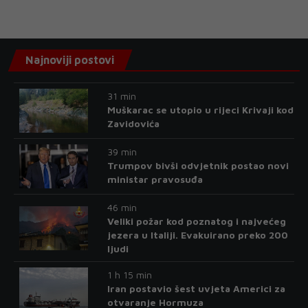
Najnoviji postovi
31 min
Muškarac se utopio u rijeci Krivaji kod
Zavidovića
39 min
Trumpov bivši odvjetnik postao novi
ministar pravosuđa
46 min
Veliki požar kod poznatog i najvećeg
jezera u Italiji. Evakuirano preko 200
ljudi
1 h 15 min
Iran postavio šest uvjeta Americi za
otvaranje Hormuza