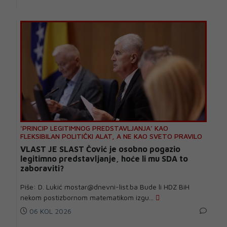
'PRINCIP LEGITIMNOG PREDSTAVLJANJA' KAO
FLEKSIBILAN POLITIČKI ALAT, A NE KAO SVETO PRAVILO
VLAST JE SLAST Čović je osobno pogazio
legitimno predstavljanje, hoće li mu SDA to
zaboraviti?
Piše: D. Lukić mostar@dnevni-list.ba Bude li HDZ BiH
nekom postizbornom matematikom izgu...
06 KOL 2026