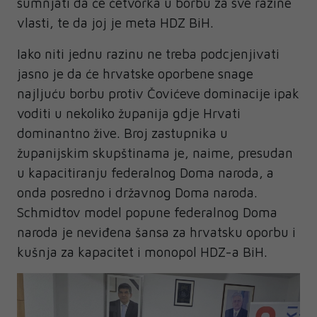
sumnjati da će četvorka u borbu za sve razine
vlasti, te da joj je meta HDZ BiH.
Iako niti jednu razinu ne treba podcjenjivati
jasno je da će hrvatske oporbene snage
najljuću borbu protiv Čovićeve dominacije ipak
voditi u nekoliko županija gdje Hrvati
dominantno žive. Broj zastupnika u
županijskim skupštinama je, naime, presudan
u kapacitiranju federalnog Doma naroda, a
onda posredno i državnog Doma naroda.
Schmidtov model popune federalnog Doma
naroda je neviđena šansa za hrvatsku oporbu i
kušnja za kapacitet i monopol HDZ-a BiH.