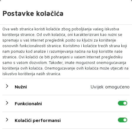
hrvatske četvorke. Njen tradicionalni štih je
nagrđen raslojavanjem i stvaranjem tri
Postavke kolačića
stranke. Ipak, Marijo Karamatić je
prepoznatljiv politički šarmer koji ima prolaz u
Ova web stranica koristi kolačiće zbog poboljšanja vašeg iskustva
hrvatskom biračkom tijelu.
korištenja stranice. Od ovih kolačića, oni karakterizirani kao nužni se
spremaju u vaš Internet preglednik pošto su ključni za korištenje
Privatizirani HNS
osnovnih funkcionalnosti stranice. Koristimo i kolačiće trećih strana koji
nam pomažu kod analize i razumijevanja načina na koji koristite naše
stranice. Ovi kolačići će biti pohranjeni u vašem Internet pregledniku
I ako u uzlaznu formulu ugradimo i činjenicu
samo s vašom dozvolom. Također, imate mogućnost onemogućavanja
kako je Visoki predstavnik izmijenio način
korištenja ovih kolačića. Onemogućavanje ovih kolačića može utjecati na
iskustvo korištenja naših stranica.
popunjavanje Doma naroda na sam dan
zadnjih parlamentarnih izbora više je nego
Nužni
Uvijek omogućeno
izvjesno da HDZ očekuje bolno prizemljenje.
Funkcionalni
Isto tako neshvatljivo patološko čuvanje
pozicije Milorada Dodika nepovratno ugrožava
Kolačići performansi
njihov koalicijski potencijal. Unutarnji sukobi
će također doći do izražaja približavanjem