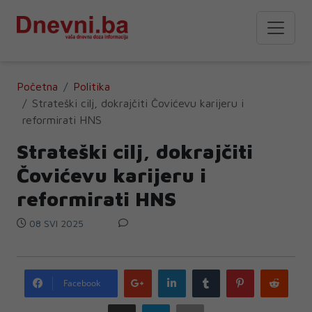
Početna
Politika
Strateški cilj, dokrajčiti Čovićevu karijeru i
reformirati HNS
Strateški cilj, dokrajčiti
Čovićevu karijeru i
reformirati HNS
08 SVI 2025
Google
LinkedIn
Tumblr
Pinterest
Redd
Facebook
plus