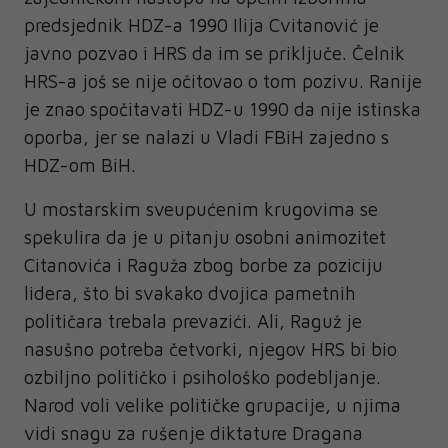
predsjednik HDZ-a 1990 Ilija Cvitanović je
javno pozvao i HRS da im se priključe. Čelnik
HRS-a još se nije očitovao o tom pozivu. Ranije
je znao spočitavati HDZ-u 1990 da nije istinska
oporba, jer se nalazi u Vladi FBiH zajedno s
HDZ-om BiH.
U mostarskim sveupućenim krugovima se
spekulira da je u pitanju osobni animozitet
Citanovića i Raguža zbog borbe za poziciju
lidera, što bi svakako dvojica pametnih
političara trebala prevazići. Ali, Raguž je
nasušno potreba četvorki, njegov HRS bi bio
ozbiljno političko i psihološko podebljanje.
Narod voli velike političke grupacije, u njima
vidi snagu za rušenje diktature Dragana