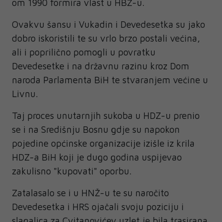
om 1990 formira vlast u HBŽ-u.
Ovakvu šansu i Vukadin i Devedesetka su jako
dobro iskoristili te su vrlo brzo postali većina,
ali i poprilično pomogli u povratku
Devedesetke i na državnu razinu kroz Dom
naroda Parlamenta BiH te stvaranjem većine u
Livnu.
Taj proces unutarnjih sukoba u HDZ-u prenio
se i na Središnju Bosnu gdje su napokon
pojedine općinske organizacije izišle iz krila
HDZ-a BiH koji je dugo godina uspijevao
zakulisno "kupovati" oporbu.
Zatalasalo se i u HNŽ-u te su naročito
Devedesetka i HRS ojačali svoju poziciju i
slagalica za Cvitanovićev uzlet je bila trasirana.