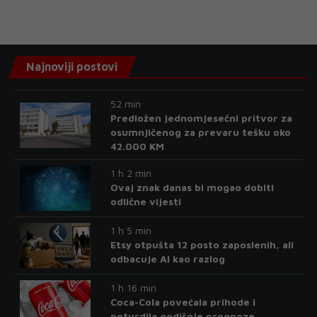
Najnoviji postovi
52 min
Predložen jednomjesečni pritvor za
osumnjičenog za prevaru tešku oko
42.000 KM
1 h 2 min
Ovaj znak danas bi mogao dobiti
odlične vijesti
1 h 5 min
Etsy otpušta 12 posto zaposlenih, ali
odbacuje AI kao razlog
1 h 16 min
Coca-Cola povećala prihode i
potvrdila godišnje prognoze