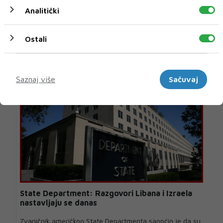
Coca-Cola povećala prihode i potvrdila godišnje
Analitički
prognoze
Coca-Cola Europacific Partners (CCEP), najveći svjetski
Ostali
punioničar proizvoda Coca-Cole, povećao j...
1 H 16 MIN
Marketinški
Saznaj više
Sačuvaj
State Department: Razgovori Libana i Izraela
nastavljaju se danas
Zvaničnik američkog State Departmenta saopćio je da su