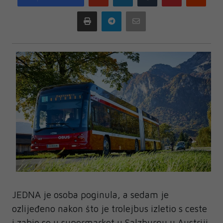
plus
Print
Telegram
Email
JEDNA je osoba poginula, a sedam je
ozlijeđeno nakon što je trolejbus izletio s ceste
i zabio se u supermarket u Salzburgu u Austriji,