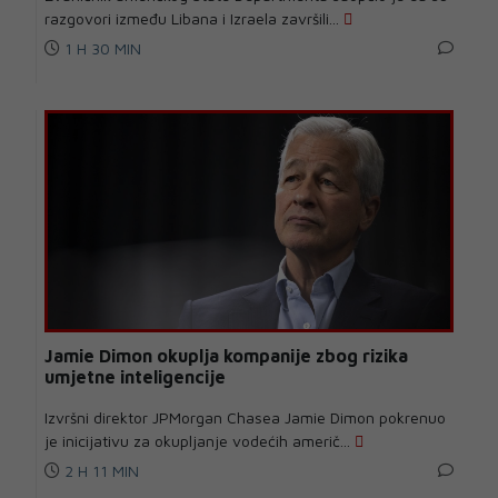
razgovori između Libana i Izraela završili...
1 H 30 MIN
Jamie Dimon okuplja kompanije zbog rizika
umjetne inteligencije
Izvršni direktor JPMorgan Chasea Jamie Dimon pokrenuo
je inicijativu za okupljanje vodećih američ...
2 H 11 MIN