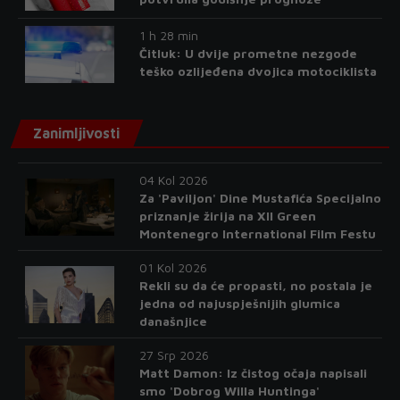
1 h 28 min
Čitluk: U dvije prometne nezgode
teško ozlijeđena dvojica motociklista
Zanimljivosti
04 Kol 2026
Za 'Paviljon' Dine Mustafića Specijalno
priznanje žirija na XII Green
Montenegro International Film Festu
01 Kol 2026
Rekli su da će propasti, no postala je
jedna od najuspješnijih glumica
današnjice
27 Srp 2026
Matt Damon: Iz čistog očaja napisali
smo 'Dobrog Willa Huntinga'