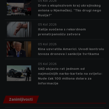
05 Kol 2026
Dron s eksplozivom kraj ukrajinskog
aviona u Njemačkoj. "Tko drugi nego
Rusija?"
05 Kol 2026
Italija suočena s rekordnom
prenatrpanošću zatvora
05 Kol 2026
Kina uzvratila Americi. Uvodi kontrolu
izvoza dronova i sankcije tvrtkama
05 Kol 2026
SAD objavio rat jednom od
najmoćnijih narko-kartela na svijetu:
Nude čak 100 miliona dolara za
informacije
Zanimljivosti