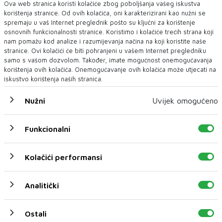
Ova web stranica koristi kolačiće zbog poboljšanja vašeg iskustva
korištenja stranice. Od ovih kolačića, oni karakterizirani kao nužni se
spremaju u vaš Internet preglednik pošto su ključni za korištenje
osnovnih funkcionalnosti stranice. Koristimo i kolačiće trećih strana koji
nam pomažu kod analize i razumijevanja načina na koji koristite naše
stranice. Ovi kolačići će biti pohranjeni u vašem Internet pregledniku
samo s vašom dozvolom. Također, imate mogućnost onemogućavanja
Otkriće naučnika iz Austrije: Neretva u
korištenja ovih kolačića. Onemogućavanje ovih kolačića može utjecati na
gornjem toku promijenila boju, traži se
iskustvo korištenja naših stranica.
nezavisna istraga
Nekada smaragdna kraljica, a sada neprepoznatljiva Neretva
Nužni
Uvijek omogućeno
u gornjem toku! Objavili su ...
Funkcionalni
Kolačići performansi
Analitički
Ostali