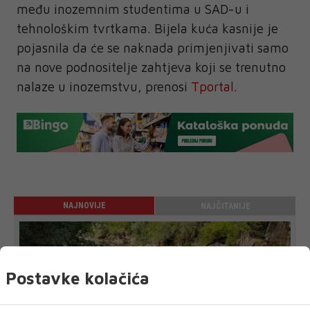
među inozemnim studentima u SAD-u i
tehnološkim tvrtkama. Bijela kuća kasnije je
pojasnila da će se naknada primjenjivati ​​samo
na nove podnositelje zahtjeva koji se trenutno
nalaze u inozemstvu, prenosi
Tportal.
NAJNOVIJE
NAJČITANIJE
Postavke kolačića