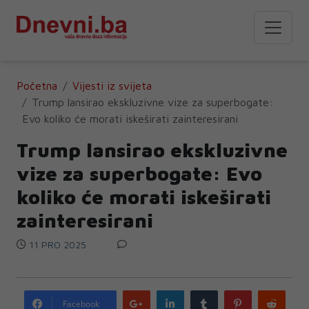
Početna
Vijesti iz svijeta
Trump lansirao ekskluzivne vize za superbogate:
Evo koliko će morati iskeširati zainteresirani
Trump lansirao ekskluzivne
vize za superbogate: Evo
koliko će morati iskeširati
zainteresirani
11 PRO 2025
Google
LinkedIn
Tumblr
Pinterest
Redd
Facebook