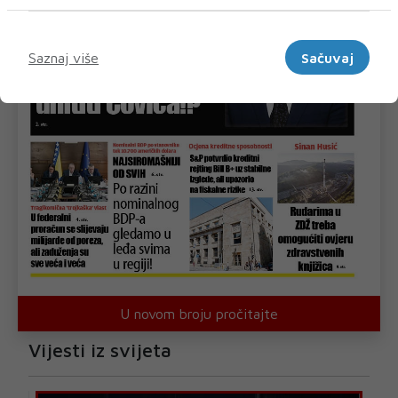
Marketinški
Saznaj više
Sačuvaj
U novom broju pročitajte
Vijesti iz svijeta