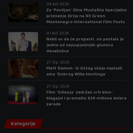
04 Kol 2026
Za 'Paviljon' Dine Mustafića Specijalno
priznanje žirija na XII Green
Montenegro International Film Festu
01 Kol 2026
Rekli su da će propasti, no postala je
jedna od najuspješnijih glumica
današnjice
27 Srp 2026
Matt Damon: Iz čistog očaja napisali
smo 'Dobrog Willa Huntinga'
27 Srp 2026
Film 'Odiseja' zadržao vrh kino-
blagajni i premašio 639 miliona dolara
zarade
Kategorije