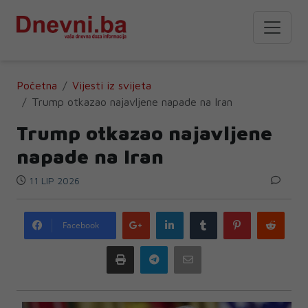
Početna
Vijesti iz svijeta
Trump otkazao najavljene napade na Iran
Trump otkazao najavljene
napade na Iran
11 LIP 2026
Google
LinkedIn
Tumblr
Pinterest
Redd
Facebook
plus
Print
Telegram
Email