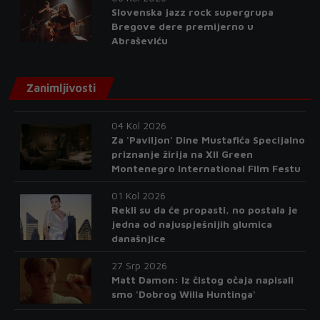
Slovenska jazz rock supergrupa
Bregove dere premijerno u
Abraševiću
Zanimljivosti
04 Kol 2026
Za 'Paviljon' Dine Mustafića Specijalno
priznanje žirija na XII Green
Montenegro International Film Festu
01 Kol 2026
Rekli su da će propasti, no postala je
jedna od najuspješnijih glumica
današnjice
27 Srp 2026
Matt Damon: Iz čistog očaja napisali
smo 'Dobrog Willa Huntinga'