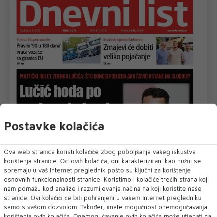
Postavke kolačića
Ova web stranica koristi kolačiće zbog poboljšanja vašeg iskustva
korištenja stranice. Od ovih kolačića, oni karakterizirani kao nužni se
spremaju u vaš Internet preglednik pošto su ključni za korištenje
osnovnih funkcionalnosti stranice. Koristimo i kolačiće trećih strana koji
nam pomažu kod analize i razumijevanja načina na koji koristite naše
stranice. Ovi kolačići će biti pohranjeni u vašem Internet pregledniku
samo s vašom dozvolom. Također, imate mogućnost onemogućavanja
korištenja ovih kolačića. Onemogućavanje ovih kolačića može utjecati na