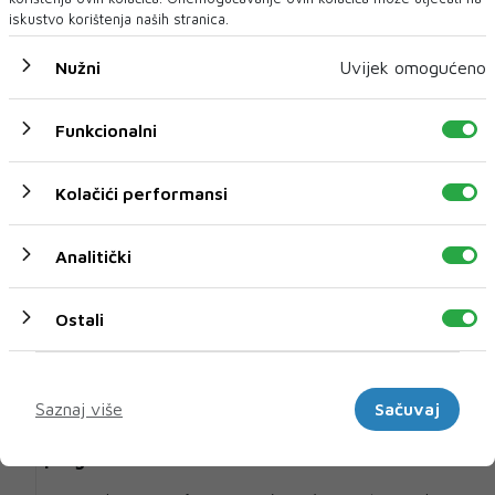
iskustvo korištenja naših stranica.
Nužni
Uvijek omogućeno
U novom broju pročitajte
Funkcionalni
Vijesti iz svijeta
Kolačići performansi
Analitički
Ostali
Marketinški
Saznaj više
Sačuvaj
Coca-Cola povećala prihode i potvrdila godišnje
prognoze