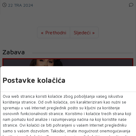
22 TRA 2024
« Prethodni
Sljedeći »
Zabava
Postavke kolačića
Ova web stranica koristi kolačiće zbog poboljšanja vašeg iskustva
korištenja stranice. Od ovih kolačića, oni karakterizirani kao nužni se
spremaju u vaš Internet preglednik pošto su ključni za korištenje
osnovnih funkcionalnosti stranice. Koristimo i kolačiće trećih strana koji
nam pomažu kod analize i razumijevanja načina na koji koristite naše
stranice. Ovi kolačići će biti pohranjeni u vašem Internet pregledniku
ALEKSANDRA RADOVIĆ O MOSTARSKOM KONCERTU:
samo s vašom dozvolom. Također, imate mogućnost onemogućavanja
Možete očekivati dobru svirku, dobro raspoloženje i