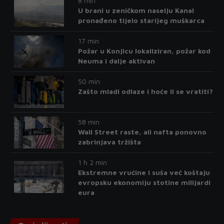
8 min
U brani u zeničkom naselju Kanal
pronađeno tijelo starijeg muškarca
17 min
Požar u Konjicu lokaliziran, požar kod
Neuma i dalje aktivan
50 min
Zašto mladi odlaze i hoće li se vratiti?
58 min
Wall Street raste, ali nafta ponovno
zabrinjava tržišta
1 h 2 min
Ekstremne vrućine i suša već koštaju
evropsku ekonomiju stotine milijardi
eura