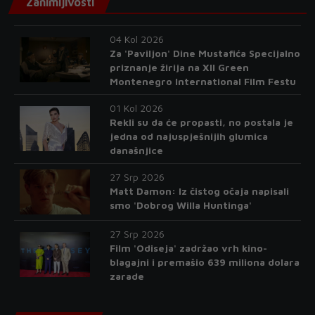
Zanimljivosti
04 Kol 2026
Za 'Paviljon' Dine Mustafića Specijalno
priznanje žirija na XII Green
Montenegro International Film Festu
01 Kol 2026
Rekli su da će propasti, no postala je
jedna od najuspješnijih glumica
današnjice
27 Srp 2026
Matt Damon: Iz čistog očaja napisali
smo 'Dobrog Willa Huntinga'
27 Srp 2026
Film 'Odiseja' zadržao vrh kino-
blagajni i premašio 639 miliona dolara
zarade