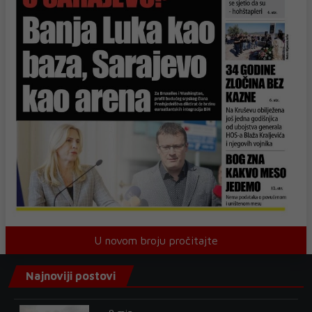
U novom broju pročitajte
Najnoviji postovi