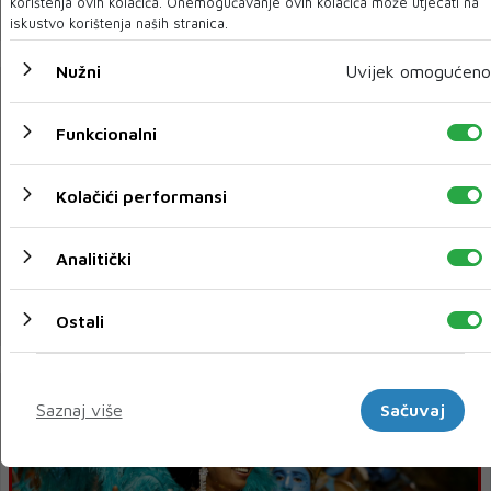
korištenja ovih kolačića. Onemogućavanje ovih kolačića može utjecati na
vrhunsku atmosferu!
iskustvo korištenja naših stranica.
Nužni
Uvijek omogućeno
Funkcionalni
Kolačići performansi
Analitički
Amina Kajtaz izabrana za Miss sporta Hrvatske
Ostali
Marketinški
Saznaj više
Sačuvaj