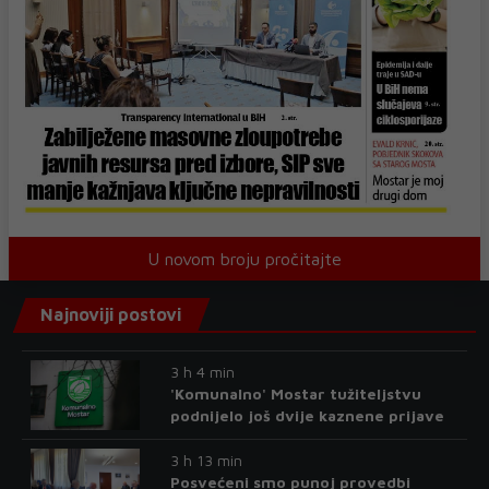
U novom broju pročitajte
Najnoviji postovi
3 h 4 min
'Komunalno' Mostar tužiteljstvu
podnijelo još dvije kaznene prijave
3 h 13 min
Posvećeni smo punoj provedbi