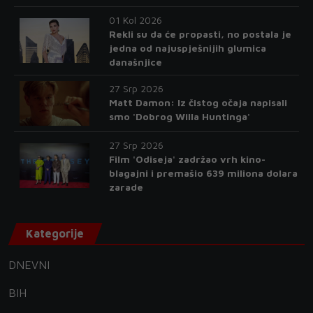
01 Kol 2026
Rekli su da će propasti, no postala je
jedna od najuspješnijih glumica
današnjice
27 Srp 2026
Matt Damon: Iz čistog očaja napisali
smo 'Dobrog Willa Huntinga'
27 Srp 2026
Film 'Odiseja' zadržao vrh kino-
blagajni i premašio 639 miliona dolara
zarade
Kategorije
DNEVNI
BIH