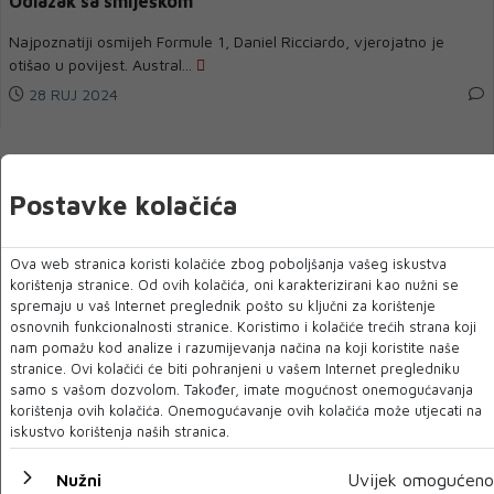
Odlazak sa smiješkom
Najpoznatiji osmijeh Formule 1, Daniel Ricciardo, vjerojatno je
otišao u povijest. Austral...
28 RUJ 2024
Postavke kolačića
Ova web stranica koristi kolačiće zbog poboljšanja vašeg iskustva
korištenja stranice. Od ovih kolačića, oni karakterizirani kao nužni se
spremaju u vaš Internet preglednik pošto su ključni za korištenje
osnovnih funkcionalnosti stranice. Koristimo i kolačiće trećih strana koji
nam pomažu kod analize i razumijevanja načina na koji koristite naše
stranice. Ovi kolačići će biti pohranjeni u vašem Internet pregledniku
IZVIĐAČ
samo s vašom dozvolom. Također, imate mogućnost onemogućavanja
korištenja ovih kolačića. Onemogućavanje ovih kolačića može utjecati na
U lovu na treću uzastopnu prvenstvenu pobjedu
iskustvo korištenja naših stranica.
Izviđaču je dobro krenulo u prvenstvu. Najprije je u Maglaju riješio
Nužni
Uvijek omogućeno
istoimenog domaćina, zatim k...