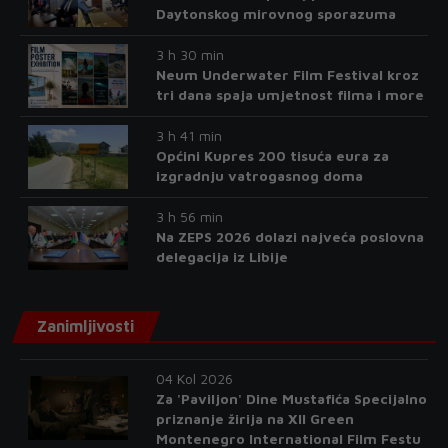
Daytonskog mirovnog sporazuma
3 h 30 min
Neum Underwater Film Festival kroz
tri dana spaja umjetnost filma i more
3 h 41 min
Općini Kupres 200 tisuća eura za
izgradnju vatrogasnog doma
3 h 56 min
Na ZEPS 2026 dolazi najveća poslovna
delegacija iz Libije
Zanimljivosti
04 Kol 2026
Za 'Paviljon' Dine Mustafića Specijalno
priznanje žirija na XII Green
Montenegro International Film Festu