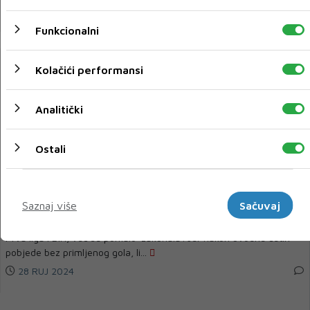
28 RUJ 2024
Funkcionalni
Kolačići performansi
Analitički
Ostali
Marketinški
IGRA SE 8. KOLO PRVE FBIH
Saznaj više
Sačuvaj
Adžem pred novim otkazom
Prva liga FBiH, već se pomalo 'zakuhala'. Jer nakon uvodne četiri
pobjede bez primljenog gola, li...
28 RUJ 2024