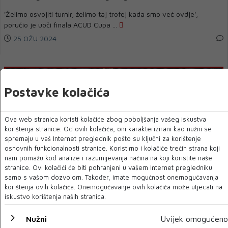
'Želimo osvojiti turnir, želimo taj trofej kada smo već ovdje',
poručio je uoči finala ACUD Cupa ...
25 OŽU 2024
Postavke kolačića
Ova web stranica koristi kolačiće zbog poboljšanja vašeg iskustva
korištenja stranice. Od ovih kolačića, oni karakterizirani kao nužni se
spremaju u vaš Internet preglednik pošto su ključni za korištenje
osnovnih funkcionalnosti stranice. Koristimo i kolačiće trećih strana koji
nam pomažu kod analize i razumijevanja načina na koji koristite naše
stranice. Ovi kolačići će biti pohranjeni u vašem Internet pregledniku
ZRINJSKI
samo s vašom dozvolom. Također, imate mogućnost onemogućavanja
korištenja ovih kolačića. Onemogućavanje ovih kolačića može utjecati na
Niz razloga za optimizam uoči Banja Luke
iskustvo korištenja naših stranica.
Iako je domaćim porazom od Borac titula praktički predana u ruke
Banjolučana, ovotjedno gostovanj...
Nužni
Uvijek omogućeno