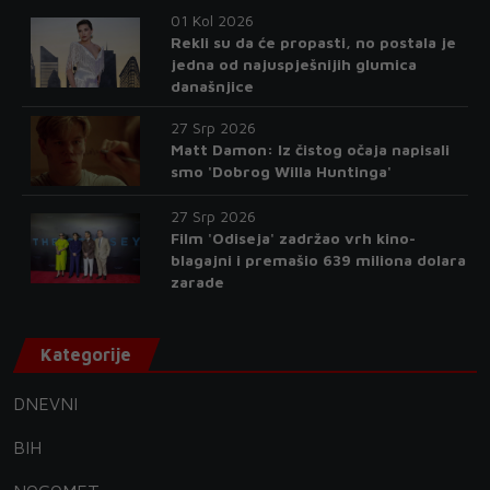
01 Kol 2026
Rekli su da će propasti, no postala je
jedna od najuspješnijih glumica
današnjice
27 Srp 2026
Matt Damon: Iz čistog očaja napisali
smo 'Dobrog Willa Huntinga'
27 Srp 2026
Film 'Odiseja' zadržao vrh kino-
blagajni i premašio 639 miliona dolara
zarade
Kategorije
DNEVNI
BIH