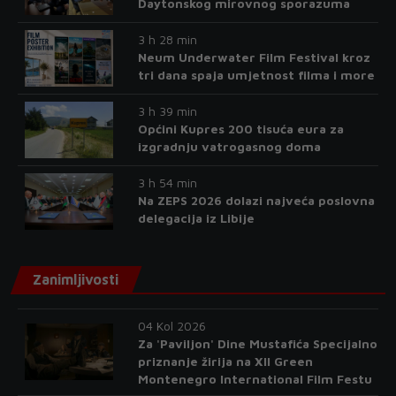
Daytonskog mirovnog sporazuma
3 h 28 min
Neum Underwater Film Festival kroz
tri dana spaja umjetnost filma i more
3 h 39 min
Općini Kupres 200 tisuća eura za
izgradnju vatrogasnog doma
3 h 54 min
Na ZEPS 2026 dolazi najveća poslovna
delegacija iz Libije
Zanimljivosti
04 Kol 2026
Za 'Paviljon' Dine Mustafića Specijalno
priznanje žirija na XII Green
Montenegro International Film Festu