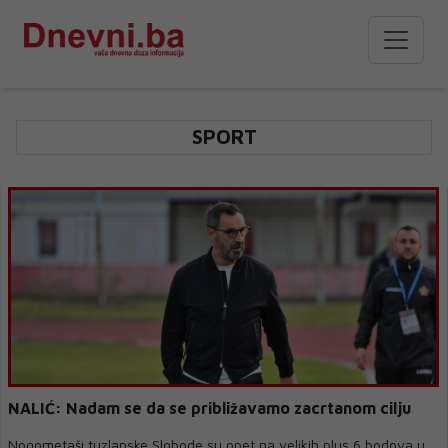
SPORT
NALIĆ: Nadam se da se približavamo zacrtanom cilju
Nogometaši tuzlanske Slobode su opet na velikih plus 6 bodova u