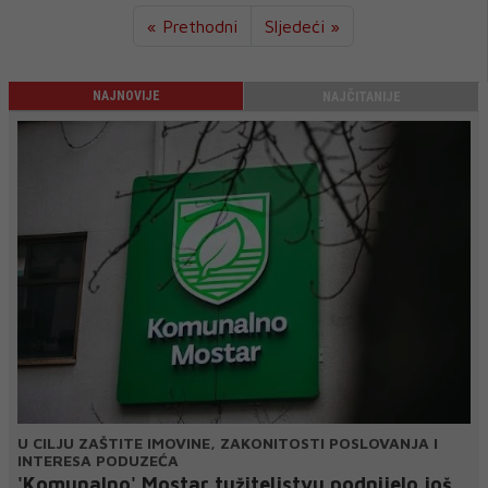
« Prethodni
Sljedeći »
NAJNOVIJE
NAJČITANIJE
U CILJU ZAŠTITE IMOVINE, ZAKONITOSTI POSLOVANJA I
INTERESA PODUZEĆA
'Komunalno' Mostar tužiteljstvu podnijelo još