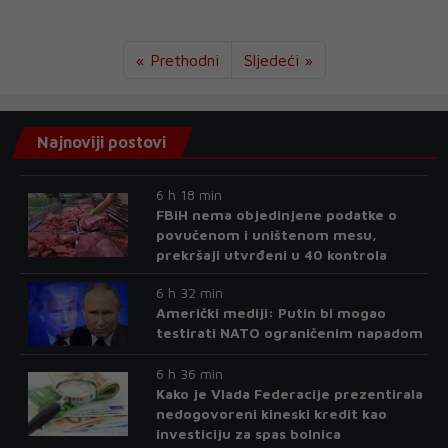
« Prethodni
Sljedeći »
Najnoviji postovi
6 h 18 min
FBiH nema objedinjene podatke o
povučenom i uništenom mesu,
prekršaji utvrđeni u 40 kontrola
6 h 32 min
Američki mediji: Putin bi mogao
testirati NATO ograničenim napadom
6 h 36 min
Kako je Vlada Federacije prezentirala
nedogovoreni kineski kredit kao
investiciju za spas bolnica