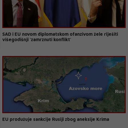
SAD i EU novom diplomatskom ofanzivom žele riješiti
višegodišnji 'zamrznuti konflikt'
EU produžuje sankcije Rusiji zbog aneksije Krima