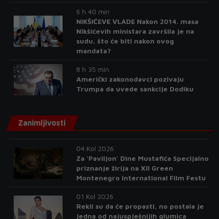
6 h 40 min
NIKŠIĆEVE VLADE Nakon 2014. masa
Nikšićevih ministara završila je na
sudu, što će biti nakon ovog
mandata?
8 h 35 min
Američki zakonodavci pozivaju
Trumpa da uvede sankcije Dodiku
Zanimljivosti
04 Kol 2026
Za 'Paviljon' Dine Mustafića Specijalno
priznanje žirija na XII Green
Montenegro International Film Festu
01 Kol 2026
Rekli su da će propasti, no postala je
jedna od najuspješnijih glumica