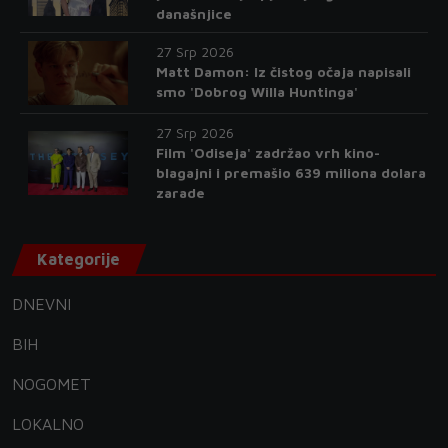
današnjice
27 Srp 2026
Matt Damon: Iz čistog očaja napisali
smo 'Dobrog Willa Huntinga'
27 Srp 2026
Film 'Odiseja' zadržao vrh kino-
blagajni i premašio 639 miliona dolara
zarade
Kategorije
DNEVNI
BIH
NOGOMET
LOKALNO