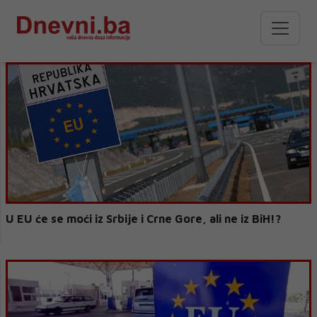
U EU će se moći iz Srbije i Crne Gore, ali ne iz BiH!?