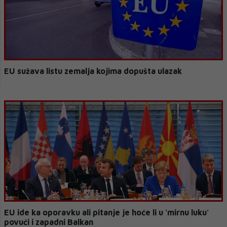
EU sužava listu zemalja kojima dopušta ulazak
EU ide ka oporavku ali pitanje je hoće li u 'mirnu luku'
povući i zapadni Balkan