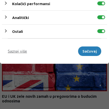
Kolačići performansi
Analitički
U razdoblju od 2008.-2018. BiH se približila EU prosjeku
za svega dva postotna poena
Ostali
Marketinški
Saznaj više
Sačuvaj
EU i UK žele novih zamah u pregovorima o budućim
odnosima