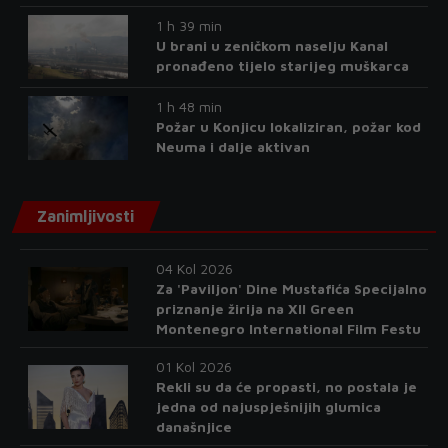
1 h 39 min
U brani u zeničkom naselju Kanal
pronađeno tijelo starijeg muškarca
1 h 48 min
Požar u Konjicu lokaliziran, požar kod
Neuma i dalje aktivan
Zanimljivosti
04 Kol 2026
Za 'Paviljon' Dine Mustafića Specijalno
priznanje žirija na XII Green
Montenegro International Film Festu
01 Kol 2026
Rekli su da će propasti, no postala je
jedna od najuspješnijih glumica
današnjice