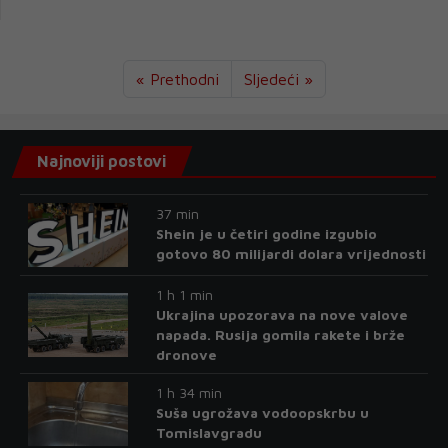
« Prethodni
Sljedeći »
Najnoviji postovi
37 min
Shein je u četiri godine izgubio
gotovo 80 milijardi dolara vrijednosti
1 h 1 min
Ukrajina upozorava na nove valove
napada. Rusija gomila rakete i brže
dronove
1 h 34 min
Suša ugrožava vodoopskrbu u
Tomislavgradu