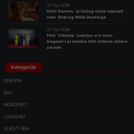
27 Srp 2026
Matt Damon: Iz čistog očaja napisali
smo 'Dobrog Willa Huntinga'
27 Srp 2026
Film 'Odiseja' zadržao vrh kino-
blagajni i premašio 639 miliona dolara
zarade
Kategorije
DNEVNI
BIH
NOGOMET
LOKALNO
VIJESTI BIH