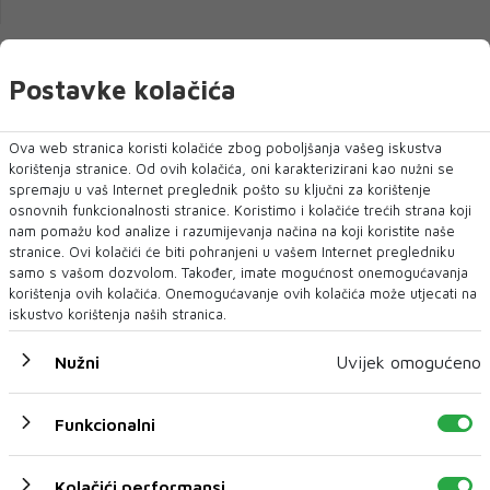
Postavke kolačića
Ova web stranica koristi kolačiće zbog poboljšanja vašeg iskustva
korištenja stranice. Od ovih kolačića, oni karakterizirani kao nužni se
spremaju u vaš Internet preglednik pošto su ključni za korištenje
osnovnih funkcionalnosti stranice. Koristimo i kolačiće trećih strana koji
nam pomažu kod analize i razumijevanja načina na koji koristite naše
stranice. Ovi kolačići će biti pohranjeni u vašem Internet pregledniku
samo s vašom dozvolom. Također, imate mogućnost onemogućavanja
HOĆEMO LI MOĆI PUTOVATI U EU? Usuglašene
korištenja ovih kolačića. Onemogućavanje ovih kolačića može utjecati na
preporuke za ulazak u EU, odluka do sutra u podne!
iskustvo korištenja naših stranica.
Nužni
Uvijek omogućeno
Funkcionalni
Kolačići performansi