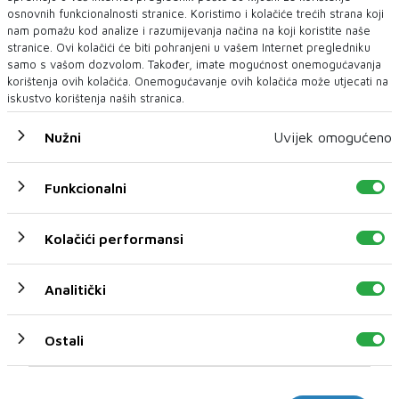
osnovnih funkcionalnosti stranice. Koristimo i kolačiće trećih strana koji
nam pomažu kod analize i razumijevanja načina na koji koristite naše
stranice. Ovi kolačići će biti pohranjeni u vašem Internet pregledniku
samo s vašom dozvolom. Također, imate mogućnost onemogućavanja
korištenja ovih kolačića. Onemogućavanje ovih kolačića može utjecati na
iskustvo korištenja naših stranica.
Nužni
Uvijek omogućeno
EUROPSKA KOMISIJA
Evropska komisija očekuje od BiH da ubrza usklađivanje
Funkcionalni
propisa sa Zajedničkom poljoprivrednom politikom EU
Na osmom sastanku Pododbora za poljoprivredu i ribarstvo između
Kolačići performansi
Evropske unije (EU) i Bosne i Her...
Analitički
Ostali
Marketinški