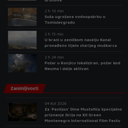
2 h 10 min
Suša ugrožava vodoopskrbu u
Tomislavgradu
2 h 15 min
U brani u zeničkom naselju Kanal
pronađeno tijelo starijeg muškarca
2 h 24 min
Požar u Konjicu lokaliziran, požar kod
Neuma i dalje aktivan
Zanimljivosti
04 Kol 2026
Za 'Paviljon' Dine Mustafića Specijalno
priznanje žirija na XII Green
Montenegro International Film Festu