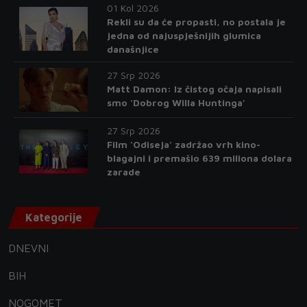
01 Kol 2026
Rekli su da će propasti, no postala je
jedna od najuspješnijih glumica
današnjice
27 Srp 2026
Matt Damon: Iz čistog očaja napisali
smo 'Dobrog Willa Huntinga'
27 Srp 2026
Film 'Odiseja' zadržao vrh kino-
blagajni i premašio 639 miliona dolara
zarade
Kategorije
DNEVNI
BIH
NOGOMET