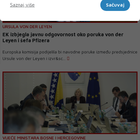
Saznaj više
Sačuvaj
URSULA VON DER LEYEN
EK izbjegla javnu odgovornost oko poruka von der
Leyen i šefa Pfizera
Europska komisija podijelila bi navodne poruke između predsjednice
Ursule von der Leyen i izvr&sc...
VIJEĆE MINISTARA BOSNE I HERCEGOVINE