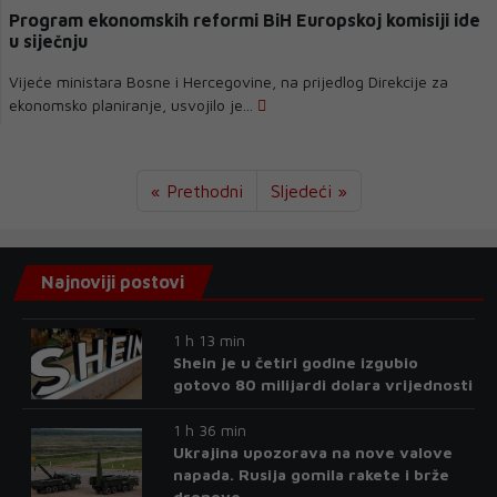
Program ekonomskih reformi BiH Europskoj komisiji ide
u siječnju
Vijeće ministara Bosne i Hercegovine, na prijedlog Direkcije za
ekonomsko planiranje, usvojilo je...
« Prethodni
Sljedeći »
Najnoviji postovi
1 h 13 min
Shein je u četiri godine izgubio
gotovo 80 milijardi dolara vrijednosti
1 h 36 min
Ukrajina upozorava na nove valove
napada. Rusija gomila rakete i brže
dronove