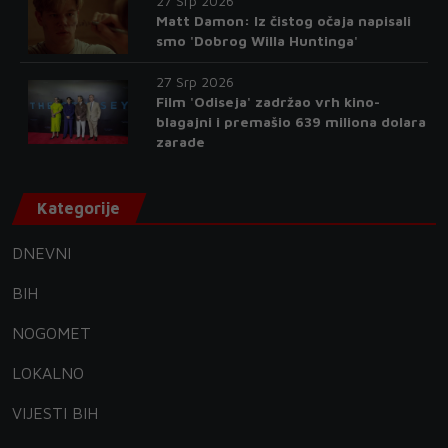
27 Srp 2026
Matt Damon: Iz čistog očaja napisali
smo 'Dobrog Willa Huntinga'
27 Srp 2026
Film 'Odiseja' zadržao vrh kino-
blagajni i premašio 639 miliona dolara
zarade
Kategorije
DNEVNI
BIH
NOGOMET
LOKALNO
VIJESTI BIH