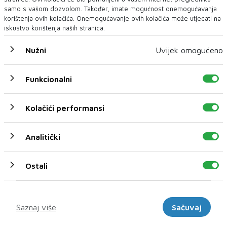
samo s vašom dozvolom. Također, imate mogućnost onemogućavanja
korištenja ovih kolačića. Onemogućavanje ovih kolačića može utjecati na
iskustvo korištenja naših stranica.
Ukrajinci prvi put priznali: Rusi su upali u novu regiju
Nužni
Uvijek omogućeno
RUSKE snage ušle su u sela Zaporiške i Novoheorhijivka u
Dnjepropetrovskoj oblasti,...
Funkcionalni
Kolačići performansi
Analitički
Ostali
Marketinški
Saznaj više
Sačuvaj
Financial Times: Ovo je američki plan za poslijeratnu
Ukrajinu