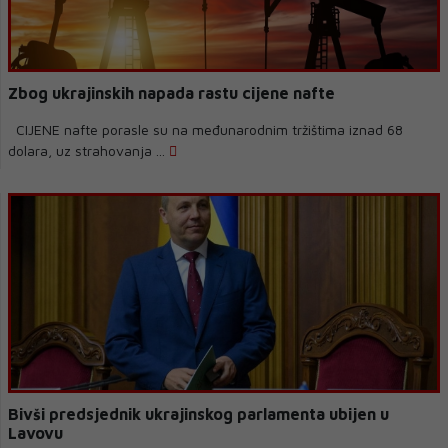
Zbog ukrajinskih napada rastu cijene nafte
CIJENE nafte porasle su na međunarodnim tržištima iznad 68
dolara, uz strahovanja ...
Bivši predsjednik ukrajinskog parlamenta ubijen u
Lavovu