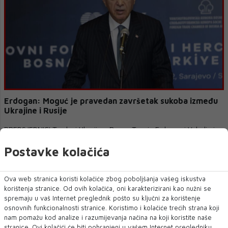
Erdogan: Moguć je pravedan završetak sukoba između
Ukrajine i Rusije
PREDSJEDNICI Turske i Ukrajine, Recep Tayyip Erdogan i Volodimir
Zelenski, održali su telefonski ...
Postavke kolačića
Ova web stranica koristi kolačiće zbog poboljšanja vašeg iskustva
korištenja stranice. Od ovih kolačića, oni karakterizirani kao nužni se
spremaju u vaš Internet preglednik pošto su ključni za korištenje
osnovnih funkcionalnosti stranice. Koristimo i kolačiće trećih strana koji
nam pomažu kod analize i razumijevanja načina na koji koristite naše
stranice. Ovi kolačići će biti pohranjeni u vašem Internet pregledniku