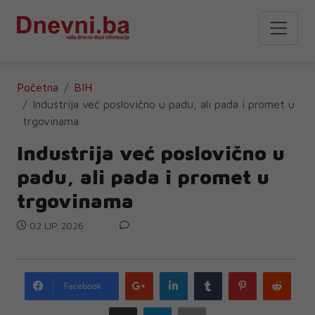
Početna
BIH
Industrija već poslovično u padu, ali pada i promet u
trgovinama
Industrija već poslovično u
padu, ali pada i promet u
trgovinama
02 LIP 2026
Google
LinkedIn
Tumblr
Pinterest
Redd
Facebook
plus