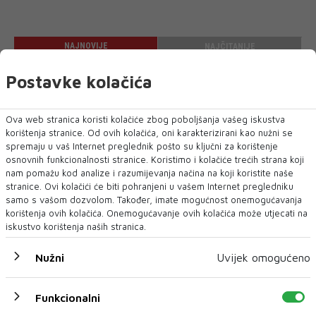
NAJNOVIJE
NAJČITANIJE
Postavke kolačića
Ova web stranica koristi kolačiće zbog poboljšanja vašeg iskustva
korištenja stranice. Od ovih kolačića, oni karakterizirani kao nužni se
spremaju u vaš Internet preglednik pošto su ključni za korištenje
osnovnih funkcionalnosti stranice. Koristimo i kolačiće trećih strana koji
nam pomažu kod analize i razumijevanja načina na koji koristite naše
stranice. Ovi kolačići će biti pohranjeni u vašem Internet pregledniku
samo s vašom dozvolom. Također, imate mogućnost onemogućavanja
korištenja ovih kolačića. Onemogućavanje ovih kolačića može utjecati na
iskustvo korištenja naših stranica.
Nužni
Uvijek omogućeno
FBiH nema objedinjene podatke o
povučenom i uništenom mesu, prekršaji
utvrđeni u 40 kontrola
Funkcionalni
SARAJEVO - U Federaciji Bosne i Hercegovine ne postoji
jedinstvena baza podataka o kontr...