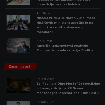
investiciju za spas bolnica
4 h 36 min
NIKŠIĆEVE VLADE Nakon 2014. masa
Nikšićevih ministara završila je na
sudu, što će biti nakon ovog
mandata?
6 h 31 min
Američki zakonodavci pozivaju
Trumpa da uvede sankcije Dodiku
Zanimljivosti
04 Kol 2026
Za 'Paviljon' Dine Mustafića Specijalno
priznanje žirija na XII Green
Montenegro International Film Festu
01 Kol 2026