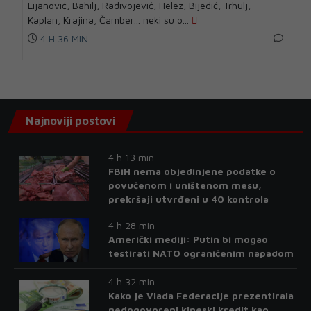
Lijanović, Bahilj, Radivojević, Helez, Bijedić, Trhulj,
Kaplan, Krajina, Čamber… neki su o...
4 H 36 MIN
Najnoviji postovi
4 h 13 min
FBiH nema objedinjene podatke o
povučenom i uništenom mesu,
prekršaji utvrđeni u 40 kontrola
4 h 28 min
Američki mediji: Putin bi mogao
testirati NATO ograničenim napadom
4 h 32 min
Kako je Vlada Federacije prezentirala
nedogovoreni kineski kredit kao