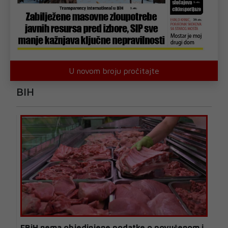
U novom broju pročitajte
BIH
FBiH nema objedinjene podatke o povučenom i