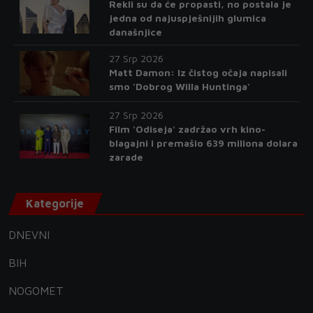
Rekli su da će propasti, no postala je
jedna od najuspješnijih glumica
današnjice
27 Srp 2026
Matt Damon: Iz čistog očaja napisali
smo 'Dobrog Willa Huntinga'
27 Srp 2026
Film 'Odiseja' zadržao vrh kino-
blagajni i premašio 639 miliona dolara
zarade
Kategorije
DNEVNI
BIH
NOGOMET