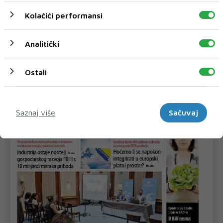
Kolačići performansi
Analitički
Ostali
Marketinški
Saznaj više
Sačuvaj