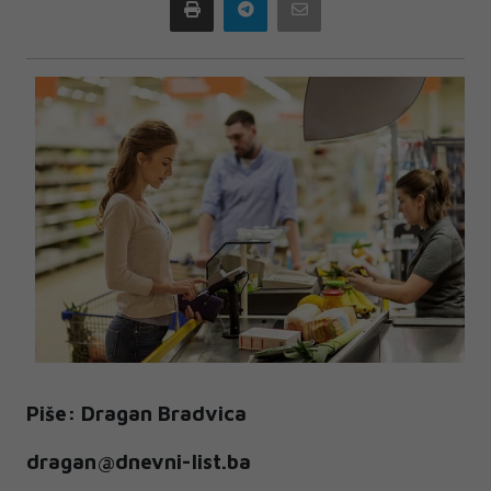
Print
Telegram
Email
Piše: Dragan Bradvica
dragan@dnevni-list.ba