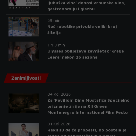
ljubuška vina' donosi vrhunska vina,
gastronomiju i glazbu
59 min
Noć robotike privukla veliki broj
žitelja
1 h 3 min
Ulysses obilježava završetak 'Kralja
Leara' nakon 26 sezona
Zanimljivosti
04 Kol 2026
Za 'Paviljon' Dine Mustafića Specijalno
priznanje žirija na XII Green
Montenegro International Film Festu
01 Kol 2026
Rekli su da će propasti, no postala je
jedna od najuspješnijih glumica