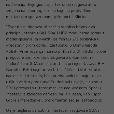
na čekanju dvije godine, a tek onda razgovarati o
izmjenama Izbornog zakona koje su predviđene
mostarskim sporazumom, piše portal Klix.ba.
"Eventualni dogovor bi značio stabilan balans dva
principa i stabilnu BiH. SDA i HDZ mogu samo osmisliti
model rješenja, prihvatiti ga moraju 2/3 poslanika u
Predstavničkom domu i zastupnici u Domu naroda
PSBiH. Prije toga ga moraju prihvatiti DF i SBB i u ove
pregovore sam krenuo u dogovoru s Komšićem i
Radončićem. SDA će institirati na primjeni Ustava BiH.
Narodi u BiH imaju pravo biti zaštićeni i štiti vitalni
nacionalni interes. Njihovi predstavnici nemaju pravo
rušiti sve što predstavnički domovi usvoje, a to se u
FBiH pretvorilo u teror manjine nad većinom. Spor u
Mostaru je izgledao nerješiv pa je riješen, kao i spor
Grčke i Makedonije", prokomentarisao je Izetbegović.
On je naglasio da ozbiljan nastavak razgovora SDA i