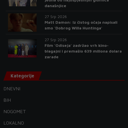
današnjice
27 Srp 2026
Matt Damon: Iz čistog očaja napisali
smo 'Dobrog Willa Huntinga'
27 Srp 2026
Film 'Odiseja' zadržao vrh kino-
blagajni i premašio 639 miliona dolara
zarade
Kategorije
DNEVNI
BIH
NOGOMET
LOKALNO