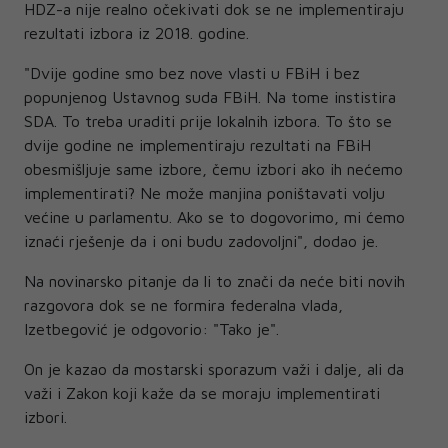
HDZ-a nije realno očekivati dok se ne implementiraju
rezultati izbora iz 2018. godine.
"Dvije godine smo bez nove vlasti u FBiH i bez
popunjenog Ustavnog suda FBiH. Na tome instistira
SDA. To treba uraditi prije lokalnih izbora. To što se
dvije godine ne implementiraju rezultati na FBiH
obesmišljuje same izbore, čemu izbori ako ih nećemo
implementirati? Ne može manjina poništavati volju
većine u parlamentu. Ako se to dogovorimo, mi ćemo
iznaći rješenje da i oni budu zadovoljni", dodao je.
Na novinarsko pitanje da li to znači da neće biti novih
razgovora dok se ne formira federalna vlada,
Izetbegović je odgovorio: "Tako je".
On je kazao da mostarski sporazum važi i dalje, ali da
važi i Zakon koji kaže da se moraju implementirati
izbori.