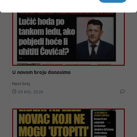
U novom broju donosimo
Novi broj
05 KOL 2026