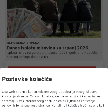
REPUBLIKA SRPSKA
Danas isplata mirovina za srpanj 2026.
Isplata mirovina za srpanj tekuće, 2026. godine, u Republici
Srpskoj počinje danas a u t...
Postavke kolačića
Ova web stranica koristi kolačiće zbog poboljšanja vašeg iskustva
korištenja stranice. Od ovih kolačića, oni karakterizirani kao nužni se
spremaju u vaš Internet preglednik pošto su ključni za korištenje
osnovnih funkcionalnosti stranice. Koristimo i kolačiće trećih strana koji