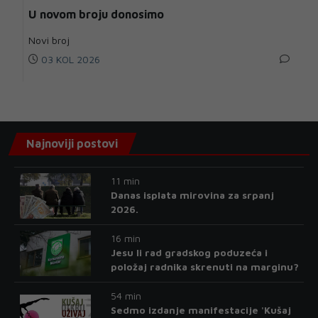
U novom broju donosimo
Novi broj
03 KOL 2026
Najnoviji postovi
11 min
Danas isplata mirovina za srpanj
2026.
16 min
Jesu li rad gradskog poduzeća i
položaj radnika skrenuti na marginu?
54 min
Sedmo izdanje manifestacije 'Kušaj