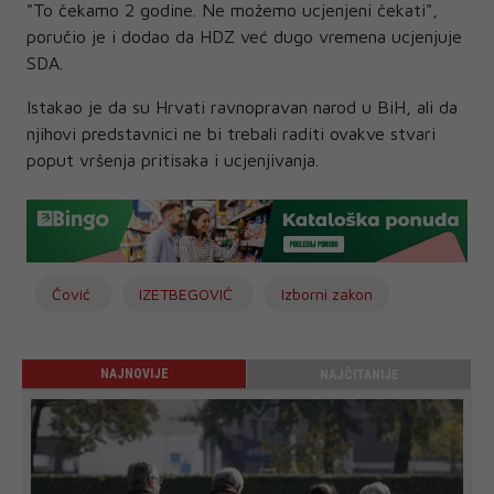
"To čekamo 2 godine. Ne možemo ucjenjeni čekati",
poručio je i dodao da HDZ već dugo vremena ucjenjuje
SDA.
Istakao je da su Hrvati ravnopravan narod u BiH, ali da
njihovi predstavnici ne bi trebali raditi ovakve stvari
poput vršenja pritisaka i ucjenjivanja.
Čović
IZETBEGOVIĆ
Izborni zakon
NAJNOVIJE
NAJČITANIJE