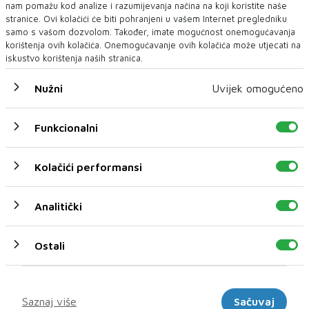
nam pomažu kod analize i razumijevanja načina na koji koristite naše
stranice. Ovi kolačići će biti pohranjeni u vašem Internet pregledniku
samo s vašom dozvolom. Također, imate mogućnost onemogućavanja
korištenja ovih kolačića. Onemogućavanje ovih kolačića može utjecati na
iskustvo korištenja naših stranica.
Nužni
Uvijek omogućeno
Funkcionalni
Kolačići performansi
Analitički
Ostali
U novom broju pročitajte
Marketinški
DNEVNI
Saznaj više
Sačuvaj