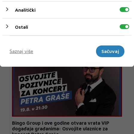
Analitički
Ostali
U novom broju pročitajte
Biznis
Marketinški
Saznaj više
Sačuvaj
Bingo Group i ove godine otvara vrata VIP
događaja građanima: Osvojite ulaznice za