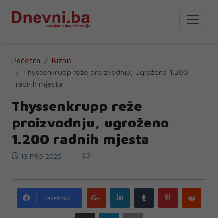
Početna
Biznis
Thyssenkrupp reže proizvodnju, ugroženo 1.200
radnih mjesta
Thyssenkrupp reže
proizvodnju, ugroženo
1.200 radnih mjesta
13 PRO 2025
Google
LinkedIn
Tumblr
Pinterest
Redd
Facebook
plus