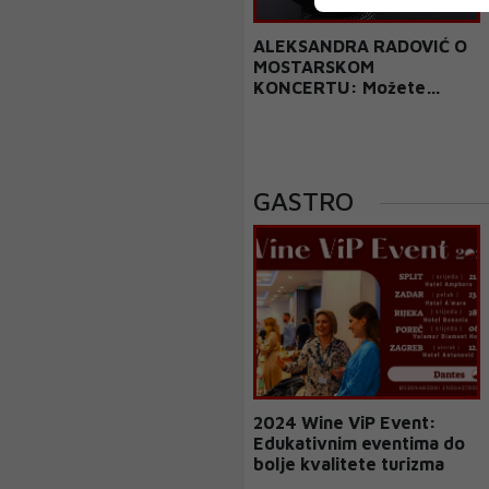
ALEKSANDRA RADOVIĆ O
MOSTARSKOM
KONCERTU: Možete
očekivati dobru svirku,
dobro raspoloženje i
vrhunsku atmosferu!
GASTRO
2024 Wine ViP Event:
Edukativnim eventima do
bolje kvalitete turizma