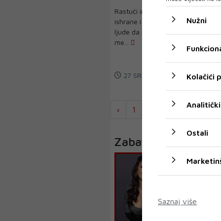
Rastući interes za zdraviji način
Nužni
ishrane i brige za okoliš potiče
ljude da istraže zamjene za
me...
Funkciona
27 SRP 2024
Kolačići
Analitički
‹
1
2
...
203
20
Ostali
Zabava
Marketin
Saznaj više