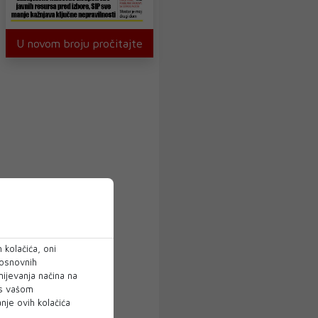
U novom broju pročitajte
 kolačića, oni
 osnovnih
mijevanja načina na
 s vašom
je ovih kolačića