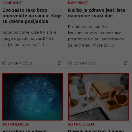
SUNČANJE
NAMIRNICE
Evo zašto tako brzo
Koliko je zdravo jesti iste
pocrvenite na suncu: Koje
namirnice svaki dan
su štetne posljedice
Premda nam ponekad
Ispod površine kože UV zrake
konzumiranje istih namirnica,
mogu utjecati na vaš DNK i
pogotovo ako su jednostavne
trajno postarati vaš...
za pripremu, može zv...
27 SRP 2024
27 SRP 2024
ASTROLOGIJA
ASTROLOGIJA
Horoskop za vikend:
Dnevni horoskop: Lavovi