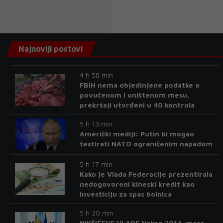
Najnoviji postovi
4 h 58 min
FBiH nema objedinjene podatke o
povučenom i uništenom mesu,
prekršaji utvrđeni u 40 kontrola
5 h 13 min
Američki mediji: Putin bi mogao
testirati NATO ograničenim napadom
5 h 17 min
Kako je Vlada Federacije prezentirala
nedogovoreni kineski kredit kao
investiciju za spas bolnica
5 h 20 min
NIKŠIĆEVE VLADE Nakon 2014. masa