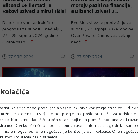
Blizanci će flertati, a
moraju paziti na financije,
Rakovi uživati u miru i tišini
a Blizanci uživati u
trenutku
Donosimo vam astrološku
Evo što zvijezde predviđaju za
prognozu za subotu i nedjelju,
subotu, 27. srpnja 2024. godine.
27. i 28. srpnja 2024. godine.
OvanPosao: Danas vas čekaju
OvanPosao:...
neoč...
27 SRP 2024
27 SRP 2024
kolačića
oristi kolačiće zbog poboljšanja vašeg iskustva korištenja stranice. Od ovih
o nužni se spremaju u vaš Internet preglednik pošto su ključni za korištenje
anice. Koristimo i kolačiće trećih strana koji nam pomažu kod analize i razu
ASTROLOGIJA
ASTROLOGIJA
 stranice. Ovi kolačići će biti pohranjeni u vašem Internet pregledniku samo
Dnevni horoskop: Ovnovi
Tri horoskopska znaka koja
, imate mogućnost onemogućavanja korištenja ovih kolačića. Onemogućavan
moraju brzo donijeti važne
premalo brinu o svom
kustvo korištenja naših stranica.