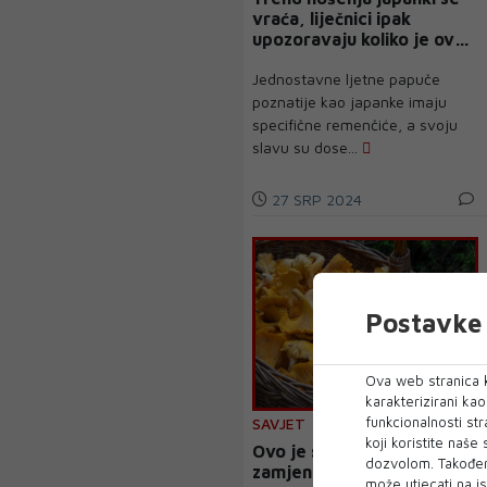
vraća, liječnici ipak
upozoravaju koliko je ova
obuća opasna
Jednostavne ljetne papuče
poznatije kao japanke imaju
specifične remenčiće, a svoju
slavu su dose...
27 SRP 2024
Postavke 
Ova web stranica k
karakterizirani ka
funkcionalnosti str
SAVJET
koji koristite naše
Ovo je sedam najboljih
dozvolom. Također
zamjena za meso
može utjecati na is