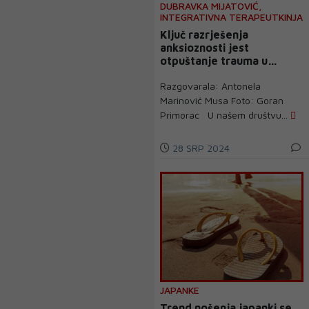
DUBRAVKA MIJATOVIĆ,
INTEGRATIVNA TERAPEUTKINJA
Ključ razrješenja
anksioznosti jest
otpuštanje trauma u
uzroku
Razgovarala: Antonela
Marinović Musa Foto: Goran
Primorac U našem društvu...
28 SRP 2024
JAPANKE
Trend nošenja japanki se