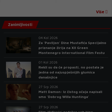
Više
Zanimljivosti
04 Kol 2026
Za 'Paviljon' Dine Mustafića Specijalno
priznanje žirija na XII Green
Montenegro International Film Festu
01 Kol 2026
Rekli su da će propasti, no postala je
jedna od najuspješnijih glumica
današnjice
27 Srp 2026
Matt Damon: Iz čistog očaja napisali
smo 'Dobrog Willa Huntinga'
27 Srp 2026
Film 'Odiseja' zadržao vrh kino-