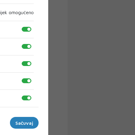
ijek omogućeno
Sačuvaj