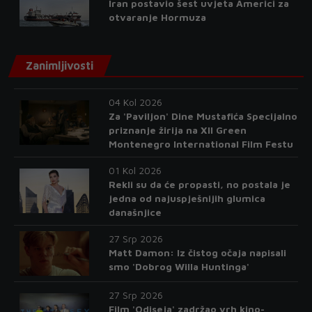
Iran postavio šest uvjeta Americi za
otvaranje Hormuza
Zanimljivosti
04 Kol 2026
Za 'Paviljon' Dine Mustafića Specijalno
priznanje žirija na XII Green
Montenegro International Film Festu
01 Kol 2026
Rekli su da će propasti, no postala je
jedna od najuspješnijih glumica
današnjice
27 Srp 2026
Matt Damon: Iz čistog očaja napisali
smo 'Dobrog Willa Huntinga'
27 Srp 2026
Film 'Odiseja' zadržao vrh kino-