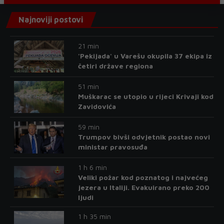
Najnoviji postovi
21 min
'Pekijada' u Varešu okupila 37 ekipa iz
četiri države regiona
51 min
Muškarac se utopio u rijeci Krivaji kod
Zavidovića
59 min
Trumpov bivši odvjetnik postao novi
ministar pravosuđa
1 h 6 min
Veliki požar kod poznatog i najvećeg
jezera u Italiji. Evakuirano preko 200
ljudi
1 h 35 min