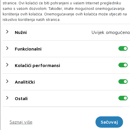
stranice. Ovi kolačići će biti pohranjeni u vašem Internet pregledniku
ALEKSANDRA RADOVIĆ O MOSTARSKOM KONCERTU:
samo s vašom dozvolom. Također, imate mogućnost onemogućavanja
Možete očekivati dobru svirku, dobro raspoloženje i
korištenja ovih kolačića. Onemogućavanje ovih kolačića može utjecati na
vrhunsku atmosferu!
iskustvo korištenja naših stranica.
Nužni
Uvijek omogućeno
Funkcionalni
Kolačići performansi
Analitički
Ostali
Amina Kajtaz izabrana za Miss sporta Hrvatske
Marketinški
Saznaj više
Sačuvaj