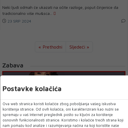
Neki ljudi odmah će ukazati na očite razloge, poput činjenice da
tradicionalno više mu&sca...
23 SRP 2024
« Prethodni
Sljedeći »
Zabava
Postavke kolačića
Ova web stranica koristi kolačiće zbog poboljšanja vašeg iskustva
korištenja stranice. Od ovih kolačića, oni karakterizirani kao nužni se
spremaju u vaš Internet preglednik pošto su ključni za korištenje
osnovnih funkcionalnosti stranice. Koristimo i kolačiće trećih strana koji
nam pomažu kod analize i razumijevanja načina na koji koristite naše