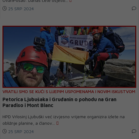
OvanPosao: Danas ćete osjetiti...
25 SRP 2024
VRATILI SMO SE KUĆI S LIJEPIM USPOMENAMA I NOVIM ISKUSTVOM
Petorica Ljubušaka i Gruđanin o pohodu na Gran
Paradiso i Mont Blanc
HPD Vrlosinj Ljubuški već izvjesno vrijeme organizira izlete na
obližnje planine, a članov...
25 SRP 2024