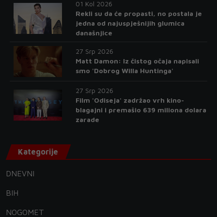
01 Kol 2026
Rekli su da će propasti, no postala je
jedna od najuspješnijih glumica
današnjice
27 Srp 2026
Matt Damon: Iz čistog očaja napisali
smo 'Dobrog Willa Huntinga'
27 Srp 2026
Film 'Odiseja' zadržao vrh kino-
blagajni i premašio 639 miliona dolara
zarade
Kategorije
DNEVNI
BIH
NOGOMET