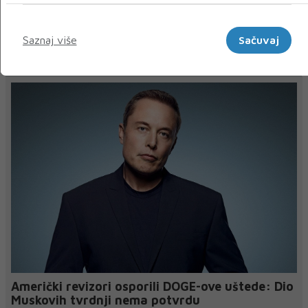
« Prethodni
Sljedeći »
Marketinški
Saznaj više
Sačuvaj
NAJNOVIJE
NAJČITANIJE
Američki revizori osporili DOGE-ove uštede: Dio
Muskovih tvrdnji nema potvrdu