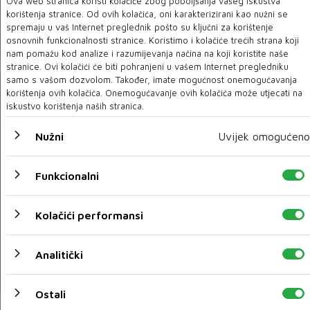
Ova web stranica koristi kolačiće zbog poboljšanja vašeg iskustva
Preminuo glumac Šerif Aljić
korištenja stranice. Od ovih kolačića, oni karakterizirani kao nužni se
spremaju u vaš Internet preglednik pošto su ključni za korištenje
20 VELJ 2022
osnovnih funkcionalnosti stranice. Koristimo i kolačiće trećih strana koji
nam pomažu kod analize i razumijevanja načina na koji koristite naše
stranice. Ovi kolačići će biti pohranjeni u vašem Internet pregledniku
samo s vašom dozvolom. Također, imate mogućnost onemogućavanja
korištenja ovih kolačića. Onemogućavanje ovih kolačića može utjecati na
iskustvo korištenja naših stranica.
Nužni
Uvijek omogućeno
Funkcionalni
Kolačići performansi
Održana tribina 'Diana Budisavljević - zaboravljena
heroina'
Analitički
20 VELJ 2022
Ostali