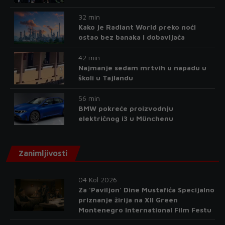
32 min
Kako je Radiant World preko noći
ostao bez banaka i dobavljača
42 min
Najmanje sedam mrtvih u napadu u
školi u Tajlandu
56 min
BMW pokreće proizvodnju
električnog i3 u Münchenu
Zanimljivosti
04 Kol 2026
Za 'Paviljon' Dine Mustafića Specijalno
priznanje žirija na XII Green
Montenegro International Film Festu