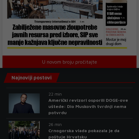
U novom broju pročitajte
Najnoviji postovi
22 min
Američki revizori osporili DOGE-ove
uštede: Dio Muskovih tvrdnji nema
potvrdu
26 min
Crnogorska vlada pokazala je da
poštuje Hrvatsku