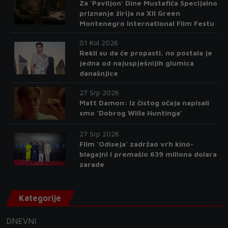
Za 'Paviljon' Dine Mustafića Specijalno
priznanje žirija na XII Green
Montenegro International Film Festu
01 Kol 2026
Rekli su da će propasti, no postala je
jedna od najuspješnijih glumica
današnjice
27 Srp 2026
Matt Damon: Iz čistog očaja napisali
smo 'Dobrog Willa Huntinga'
27 Srp 2026
Film 'Odiseja' zadržao vrh kino-
blagajni i premašio 639 miliona dolara
zarade
Kategorije
DNEVNI