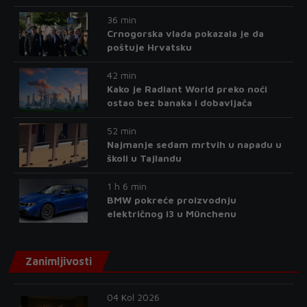
36 min
Crnogorska vlada pokazala je da
poštuje Hrvatsku
42 min
Kako je Radiant World preko noći
ostao bez banaka i dobavljača
52 min
Najmanje sedam mrtvih u napadu u
školi u Tajlandu
1 h 6 min
BMW pokreće proizvodnju
električnog i3 u Münchenu
Zanimljivosti
04 Kol 2026