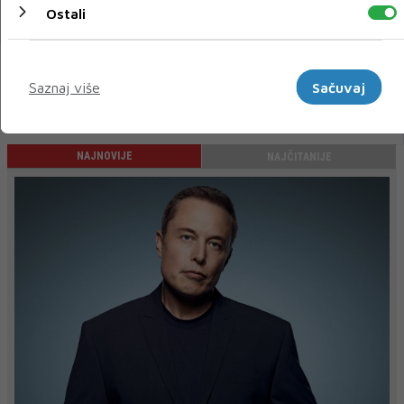
Ostali
15 VELJ 2022
Marketinški
Saznaj više
Sačuvaj
« Prethodni
Sljedeći »
NAJNOVIJE
NAJČITANIJE