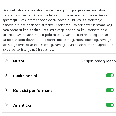
Ova web stranica koristi kolačiće zbog poboljšanja vašeg iskustva
korištenja stranice. Od ovih kolačića, oni karakterizirani kao nužni se
spremaju u vaš Internet preglednik pošto su ključni za korištenje
Racionalno složene sve relevantne informacije o
osnovnih funkcionalnosti stranice. Koristimo i kolačiće trećih strana koji
proteklom djelovanju Univerziteta
nam pomažu kod analize i razumijevanja načina na koji koristite naše
stranice. Ovi kolačići će biti pohranjeni u vašem Internet pregledniku
16 VELJ 2022
samo s vašom dozvolom. Također, imate mogućnost onemogućavanja
korištenja ovih kolačića. Onemogućavanje ovih kolačića može utjecati na
iskustvo korištenja naših stranica.
Nužni
Uvijek omogućeno
Funkcionalni
Kolačići performansi
Analitički
Mostarska bolnica vraća hladni program