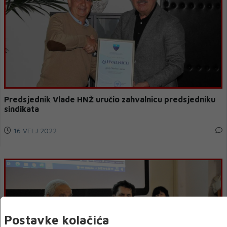
Predsjednik Vlade HNŽ uručio zahvalnicu predsjedniku
sindikata
16 VELJ 2022
Postavke kolačića