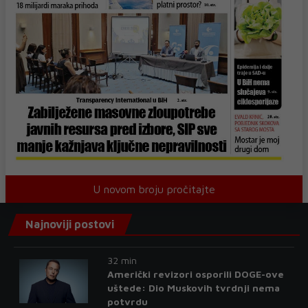
U novom broju pročitajte
Najnoviji postovi
32 min
Američki revizori osporili DOGE-ove
uštede: Dio Muskovih tvrdnji nema
potvrdu