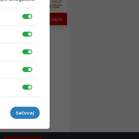
U novom broju pročitajte
Sačuvaj
›