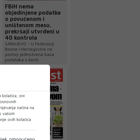
FBiH nema
objedinjene podatke
o povučenom i
uništenom mesu,
prekršaji utvrđeni u
40 kontrola
SARAJEVO - U Federaciji
Bosne i Hercegovine ne
postoji jedinstvena baza
podataka o kontr...
 kolačića, oni
 osnovnih
mijevanja načina na
 s vašom
je ovih kolačića
ijek omogućeno