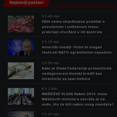
Najnoviji postovi
5 h 40 min
FBiH nema objedinjene podatke o
povučenom i uništenom mesu,
prekršaji utvrđeni u 40 kontrola
5 h 55 min
Američki mediji: Putin bi mogao
testirati NATO ograničenim napadom
5 h 59 min
Kako je Vlada Federacije prezentirala
nedogovoreni kineski kredit kao
investiciju za spas bolnica
6 h 2 min
NIKŠIĆEVE VLADE Nakon 2014. masa
Nikšićevih ministara završila je na
sudu, što će biti nakon ovog mandata?
7 h 57 min