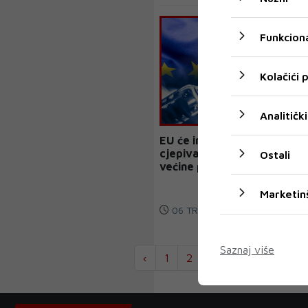
Funkciona
Kolačići
Analitički
EU će imati dovoljno
cjepiva za imunizaciju
Ostali
većine populacije do kraja
lipnja
Marketin
06 TRA 2021
Saznaj više
‹
1
2
...
1905
1906