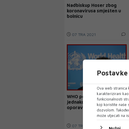
Nadbiskup Hoser zbog
koronavirusa smješten u
bolnicu
07 TRA 2021
Postavke 
Ova web stranica k
karakterizirani ka
WHO poziva vlade da
funkcionalnosti str
jednakost stave u središte
koji koristite naše
oporavka od COVID-19
dozvolom. Također
može utjecati na is
07 TRA 2021
Nužni