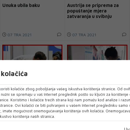
Unuka ubila baku
Austrija se priprema za
popuštanje mjera
zatvaranja u svibnju
07 TRA 2021
07 TRA 2021
kolačića
oristi kolačiće zbog poboljšanja vašeg iskustva korištenja stranice. Od ovih
o nužni se spremaju u vaš Internet preglednik pošto su ključni za korištenje
Cijepljeno 4,75 posto
Provjera AstraZenecinog
anice. Koristimo i kolačiće trećih strana koji nam pomažu kod analize i razu
svjetske populacije,
cjepiva traje i dalje
 stranice. Ovi kolačići će biti pohranjeni u vašem Internet pregledniku samo
ponovni porast covid
, imate mogućnost onemogućavanja korištenja ovih kolačića. Onemogućavan
infekcija
kustvo korištenja naših stranica.
07 TRA 2021
07 TRA 2021
Uv