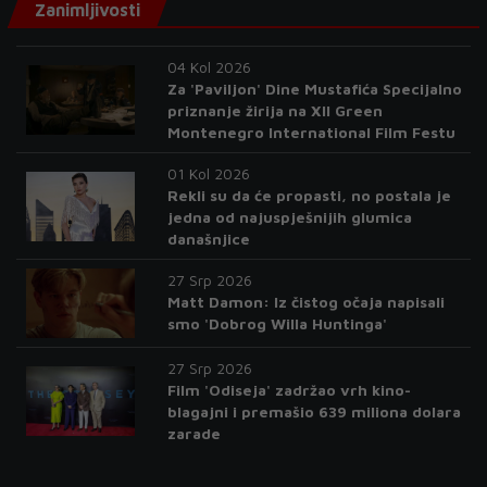
Zanimljivosti
04 Kol 2026
Za 'Paviljon' Dine Mustafića Specijalno
priznanje žirija na XII Green
Montenegro International Film Festu
01 Kol 2026
Rekli su da će propasti, no postala je
jedna od najuspješnijih glumica
današnjice
27 Srp 2026
Matt Damon: Iz čistog očaja napisali
smo 'Dobrog Willa Huntinga'
27 Srp 2026
Film 'Odiseja' zadržao vrh kino-
blagajni i premašio 639 miliona dolara
zarade