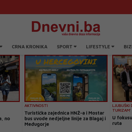
CRNA KRONIKA
SPORT
LIFESTYLE
BIZ
AKTIVNOSTI
LJUBUŠKI 
TURIZAM'
Turistička zajednica HNŽ-a i Mostar
U fokusu 
a, no
bus uvode nedjeljne linije za Blagaj i
ruta
Međugorje