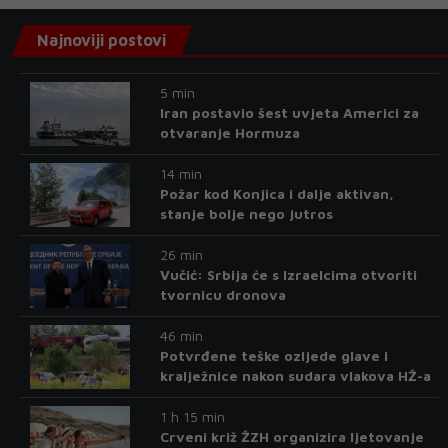
Najnoviji postovi
5 min
Iran postavio šest uvjeta Americi za
otvaranje Hormuza
14 min
Požar kod Konjica i dalje aktivan,
stanje bolje nego jutros
26 min
Vučić: Srbija će s Izraelcima otvoriti
tvornicu dronova
46 min
Potvrđene teške ozljede glave i
kralježnice nakon sudara vlakova HŽ-a
1 h 15 min
Crveni križ ŽZH organizira ljetovanje