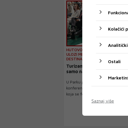
Funkciona
Kolačići
Analitički
HUTOVO BLATO DOMAĆIN KONFE
ULOZI MEDIJA U BRENDIRANJU TU
DESTINACIJE
Ostali
Turizam u 21. stoljeću se ne 
samo na ljepotama neke des
Marketin
U Parku prirode Hutovo blato otv
konferencija na temu 'Mediji i turi
koja se fokus...
Saznaj više