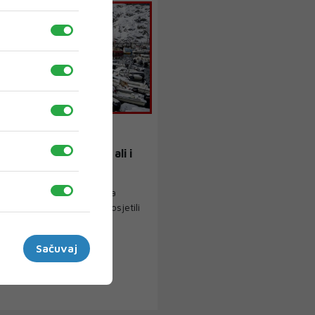
D
na Grenlandu raste
jući' Donaldu Trumpu ali i
ju novog aerodroma
sen-Ostermann, čija firma
 ture brodom kako bi se posjetili
vi le...
Sačuvaj