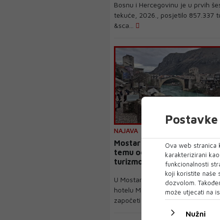
Bosnu i Hercegovinu je u prvih še
tekuće, 2026., posjetilo 857.337 tu
&sca...
Postavke 
NAJAVA
Mostar domaćin konferencij
Ova web stranica k
temu održivog upravljanja k
karakterizirani ka
turizmom
funkcionalnosti str
koji koristite naše
U Mostaru će u ponedjeljak, 27. t
dozvolom. Također
hotelu Mepas, s početkom u 10 sa
može utjecati na is
započeti dvodnevna...
Nužni