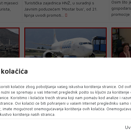
Osim što j
st mjeseci
Turistička zajednica HNŽ, u suradnji s
gospodarsk
rista,
Javnim poduzećem 'Mostar bus', od 21.
promocije i
lipnja uvodi promoti...
kolačića
Rat na Bliskom istoku uveliko će
Više od 
e na
utjecati na turizam u BiH - Pad
koji se 
oristi kolačiće zbog poboljšanja vašeg iskustva korištenja stranice. Od ovih
ulturnim
dolazaka turista do 20 posto
za pruža
o nužni se spremaju u vaš Internet preglednik pošto su ključni za korištenje
anice. Koristimo i kolačiće trećih strana koji nam pomažu kod analize i razu
Ratna dešavanja na Bliskom istoku i
U cilju ur
 stranice. Ovi kolačići će biti pohranjeni u vašem Internet pregledniku samo
ravnja, u
otkazivanje letova prema tom regionu već
destinacije
, imate mogućnost onemogućavanja korištenja ovih kolačića. Onemogućavan
ti,
kustvo korištenja naših stranica.
se odražavaju na tur...
zajednice .
Uv