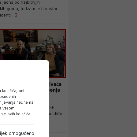
e jedna od najbitnijih
ih grana, turizam je i prostor
denti...
300 privatnih iznajmljivača
oglašavaju nemaju rješenja
 kolačića, oni
nje usluga smještaja
 osnovnih
mijevanja načina na
eđenja Mostara kao turističke
 s vašom
, u petak je direktorica Turističke
je ovih kolačića
..
ijek omogućeno