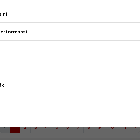
lni
 performansi
RENCIJE O
MOSTAR
GRENLAN
RISTIČKE
Mostar uči od Avignona kako do
Turizam 
održivog turizma
'zahvalju
temelji
otvaran
tinacije
Na konferenciji "Izazovi i rješenja – transfer
ški
Ivik Knuds
dobre prakse" turistički djelatnici iz
orena je
organizira
francuskog ...
zam', a
blistavi pla
‹
1
2
3
4
5
6
7
8
9
10
11
›