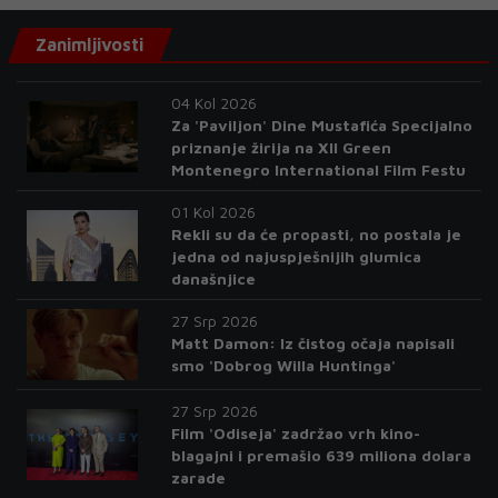
Zanimljivosti
04 Kol 2026
Za 'Paviljon' Dine Mustafića Specijalno
priznanje žirija na XII Green
Montenegro International Film Festu
01 Kol 2026
Rekli su da će propasti, no postala je
jedna od najuspješnijih glumica
današnjice
27 Srp 2026
Matt Damon: Iz čistog očaja napisali
smo 'Dobrog Willa Huntinga'
27 Srp 2026
Film 'Odiseja' zadržao vrh kino-
blagajni i premašio 639 miliona dolara
zarade