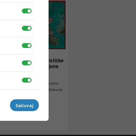
dak: Venecija od turističke
 zaradila preko 2 milijuna
jim danom završilo je pokusno
 prvog programa za jednodnevne
vijetu...
Sačuvaj