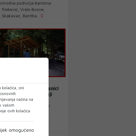
 prirodna područja Kantona
 Trebević, Vrelo Bosne,
, Skakavac, Bentba...
 kolačića, oni
 Ljetna sezona na Brusnici
 osnovnih
otvoreni i novi sadržaji
mijevanja načina na
 s vašom
istička sezona na području
je ovih kolačića
Bosne u punom je jeku, a
bre rezultate, ...
ijek omogućeno