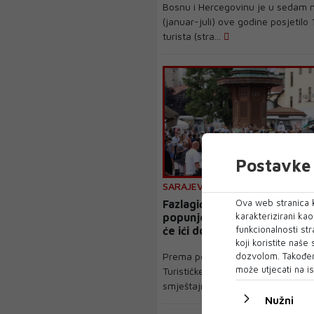
Bosnu i Hercegovinu je u sedam 
(januar-juli) ove godine posjetilo
turista (stra...
Postavke 
SARAJEVO
Ova web stranica k
Fazlagić: Narednih dana
karakterizirani ka
popunjenost smještajnih ka
funkcionalnosti str
će ići do 97 posto
koji koristite naše
Prema posljednjim statističkim p
dozvolom. Također
može utjecati na is
Turističke zajednice Kantona Sara
smještajnih ob...
Nužni