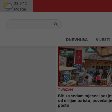
32.3 °C
Mostar
DNEVNI.BA
VIJESTI
TURIZAM
BiH za sedam mjeseci posjet
od milijun turista, povećanj
posto