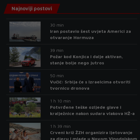
Najnoviji postovi
30 min
Iran postavio šest uvjeta Americi za
otvaranje Hormuza
39 min
Požar kod Konjica i dalje aktivan,
stanje bolje nego jutros
50 min
Vučić: Srbija će s Izraelcima otvoriti
tvornicu dronova
1 h 10 min
Potvrđene teške ozljede glave i
kralježnice nakon sudara vlakova HŽ-a
1 h 39 min
Crveni križ ŽZH organizira ljetovanje
za djecu i mlade u Novom Vinodolskom