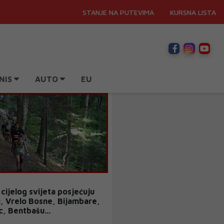
STANJE NA PUTEVIMA
KURSNA LISTA
NIS
AUTO
EU
z cijelog svijeta posjećuju
, Vrelo Bosne, Bijambare,
, Bentbašu...