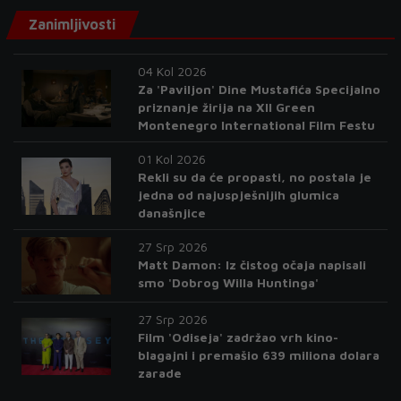
Zanimljivosti
04 Kol 2026
Za 'Paviljon' Dine Mustafića Specijalno
priznanje žirija na XII Green
Montenegro International Film Festu
01 Kol 2026
Rekli su da će propasti, no postala je
jedna od najuspješnijih glumica
današnjice
27 Srp 2026
Matt Damon: Iz čistog očaja napisali
smo 'Dobrog Willa Huntinga'
27 Srp 2026
Film 'Odiseja' zadržao vrh kino-
blagajni i premašio 639 miliona dolara
zarade