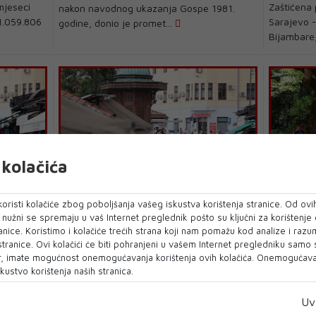
mjeseci
Zaštićena
nakon navodnog ukazanja Gospe 1981.
 1.059.806
Sarajevo -
godine, donio je promet...
Bijambare
kolačića
BH TURIZAM
FOJNICA
oristi kolačiće zbog poboljšanja vašeg iskustva korištenja stranice. Od ovih
BiH ostvaruje iznimno dobre
Fojnica:
o nužni se spremaju u vaš Internet preglednik pošto su ključni za korištenje
paciteta
turističke rezultate, ostvareno
odlična, 
anice. Koristimo i kolačiće trećih strana koji nam pomažu kod analize i razu
411.998 noćenja
 stranice. Ovi kolačići će biti pohranjeni u vašem Internet pregledniku samo
Ljetna tur
odacima
, imate mogućnost onemogućavanja korištenja ovih kolačića. Onemogućavan
BiH, prema dostupnim podacima, ostvaruje
Središnje 
kustvo korištenja naših stranica.
jevo broj
iznimno dobre turističke rezultate kada je
posebno do
riječ o ovogo...
Uv