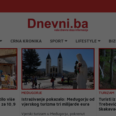
CRNA KRONIKA
SPORT
LIFESTYLE
BIZ
MEĐUGORJE
TURIZAM
ilo više
Istraživanje pokazalo: Međugorju od
Turisti i
e za 10,9
vjerskog turizma tri milijarde eura
Trebević
Skakavac
Vjerski turizam u Međugorju, pokrenut